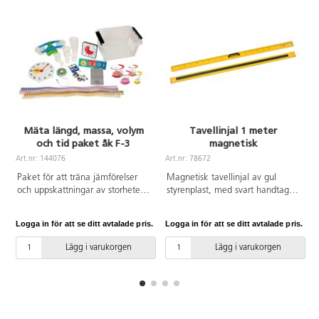
Mäta längd, massa, volym
Tavellinjal 1 meter
och tid paket åk F-3
magnetisk
Art.nr: 144076
Art.nr: 78672
Paket för att träna jämförelser
Magnetisk tavellinjal av gul
och uppskattningar av storheter.
styrenplast, med svart handtag.
Här finns pedagogiska produkter
Gradering meter, dm och cm.
där eleverna på ett kreativt och
Längd 1 meter.
Logga in för att se ditt avtalade pris.
Logga in för att se ditt avtalade pris.
L
konkret sätt utvecklar sina
förmågor kring längd, vikt, volym
Lägg i varukorgen
Lägg i varukorgen
och tid. I detta heltäckande set
ingår måttband, linjaler, vikter,
balansvåg och elektronisk våg.
Graderade bägare och rymdmått
med olika höjder och former,
måttsats, undervisningsklocka,