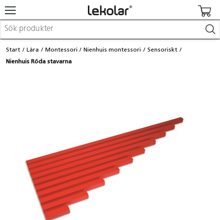
Möbler & inredning
Start
Lära
Montessori
Nienhuis montessori
Sensoriskt
Lekplatsutrustning & utemiljö
Nienhuis Röda stavarna
Skapa
Leka
Lära
Barnvagnar & småbarnsartiklar
Skolförbrukning & kontorsmaterial
Logga in / Registrera dig
Hitta din säljare
Kontakta Lekolar