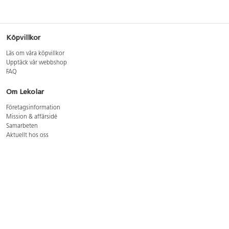
Köpvillkor
Läs om våra köpvillkor
Upptäck vår webbshop
FAQ
Om Lekolar
Företagsinformation
Mission & affärsidé
Samarbeten
Aktuellt hos oss
GDPR
Cookie Policy
Whistleblowing
Lediga jobb
Bruttoprislista lära, skapa, leka 2026-5
Bruttoprislista möbler 2026-3
Bruttoprislista lekplatsutrustning och utemiljö 2026-3
Kontakt