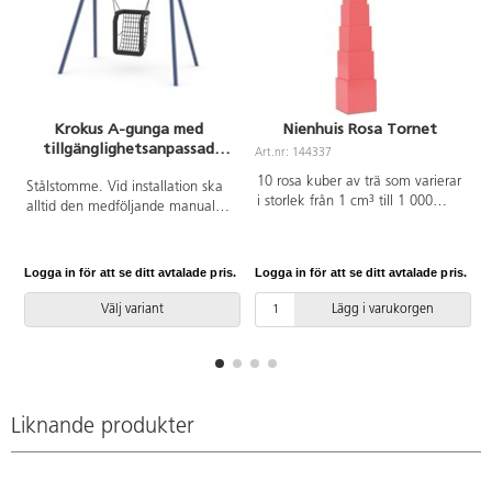
Krokus A-gunga med
Nienhuis Rosa Tornet
tillgänglighetsanpassad
Art.nr: 144337
A
gungsits för barn 3-12 år
10 rosa kuber av trä som varierar
Stålstomme. Vid installation ska
i storlek från 1 cm³ till 1 000
alltid den medföljande manualen
cm³. Utvecklar ögats och
användas. Den senaste versionen
handens känsla för dimensioner,
finns att tillgå på begäran.
tränar rumsuppfattning och
Leverantörens artikelnummer
Logga in för att se ditt avtalade pris.
Logga in för att se ditt avtalade pris.
L
uppmuntrar till observation av
ST0517 R12 Inkluderar
omgivningen. Tränar
markförankring K1.
Välj variant
Lägg i varukorgen
koordination och koncentration
samt förbereder det matematiska
tänkandet kring geometri,
decimalsystemet och volym. Från
3 år.
Liknande produkter