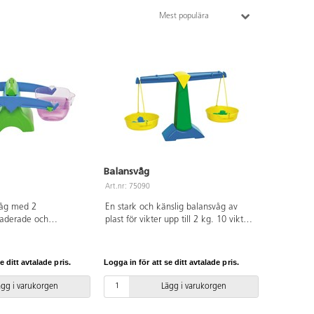
Mest populära
Balansvåg
Art.nr: 75090
våg med 2
En stark och känslig balansvåg av
raderade och
plast för vikter upp till 2 kg. 10 vikter
kålar som rymmer
à 5 g och 10 g medföljer. Vågens
 Mått: 39,5x14,5 cm.
storlek är 61x36 cm. Från 4 år.
h klar resinplast,
e ditt avtalade pris.
Logga in för att se ditt avtalade pris.
ägg i varukorgen
Lägg i varukorgen