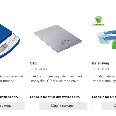
Våg
Balansvåg
Art.nr: 28823
Art.nr: 84488
våg som är enkel
Elektronisk brevvåg i stål/plast med
En tålig balans
r utmärkt i
stor tydlig LCD-display med enkel
transparenta, g
vstängning.
avläsning. Mätenhet på 1 gram med
avtagbara vågs
lbar för enkel
en maxvikt på 5 kg. Tarering.
500 ml vardera.
t är 500 g, och
CR2032-batteri (ingår) och automatisk
Av polystyren oc
avtalade pris.
Logga in för att se ditt avtalade pris.
Logga in för att s
tet på 600 g.
avstängning.
PVC-fri.
, ingår ej.
varukorgen
Lägg i varukorgen
L