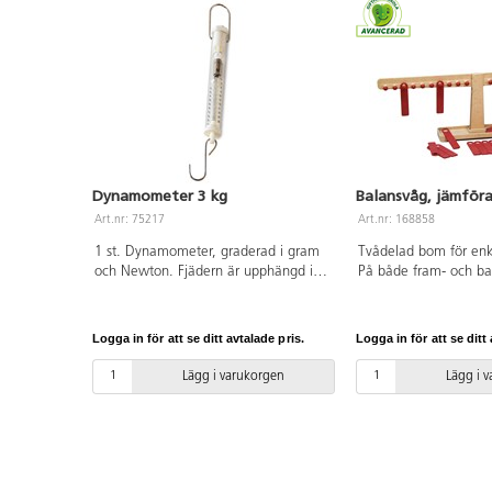
Dynamometer 3 kg
Balansvåg, jämföra
Art.nr: 75217
Art.nr: 168858
1 st. Dynamometer, graderad i gram
Tvådelad bom för enkl
och Newton. Fjädern är upphängd i
På både fram- och ba
en fyrkantstav för att förhindra att
totalt 40 krokar för at
den vrids sönder. Kan användas för
hängvikter. Bommarn
att mäta både tyngdkraft och
med siffrorna 1–10 fr
Logga in för att se ditt avtalade pris.
Logga in för att se ditt 
dragstyrka upp till 3 kg. Av slagtålig
Mer än en vikt kan h
plast.
krok. 22 hängvikter in
Lägg i varukorgen
Lägg i 
balansvågen för uträ
talområdet upp till 1
17x16x3 cm. Materia
6 år.