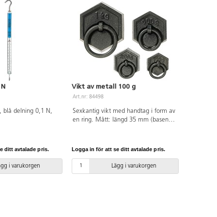
 N
Vikt av metall 100 g
Art.nr: 84498
, blå delning 0,1 N,
Sexkantig vikt med handtag i form av
en ring. Mått: längd 35 mm (basen)
och höjd 17 mm.
e ditt avtalade pris.
Logga in för att se ditt avtalade pris.
ägg i varukorgen
Lägg i varukorgen