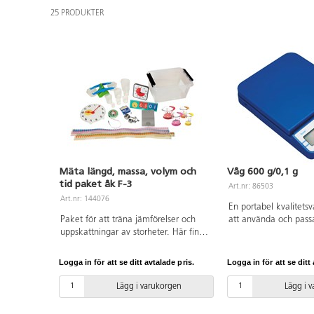
25 PRODUKTER
Mäta längd, massa, volym och
Våg 600 g/0,1 g
tid paket åk F-3
Art.nr: 86503
Art.nr: 144076
En portabel kvalitets
Paket för att träna jämförelser och
att använda och passa
uppskattningar av storheter. Här finns
skolan. Automatisk a
pedagogiska produkter där eleverna
Digital display. Stape
på ett kreativt och konkret sätt
förvaring. Vågens vik
Logga in för att se ditt avtalade pris.
Logga in för att se ditt 
utvecklar sina förmågor kring längd,
den har en maxkapaci
vikt, volym och tid. I detta
6 st AA-batterier krävs
Lägg i varukorgen
Lägg i 
heltäckande set ingår måttband,
Mått: 14x4x20 cm.
linjaler, vikter, balansvåg och