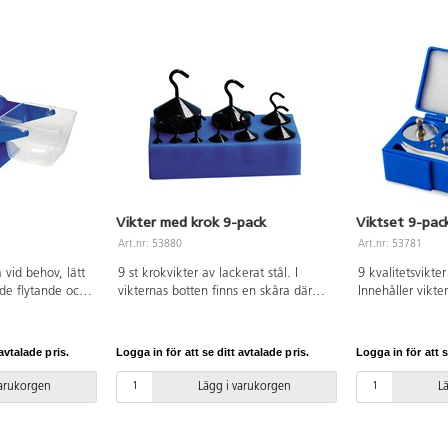
Vikter med krok 9-pack
Viktset 9-pac
Art.nr: 53880
Art.nr: 53781
la vid behov, lätt
9 st krokvikter av lackerat stål. I
9 kvalitetsvikte
de flytande och
vikternas botten finns en skåra där
Innehåller vikter
 1,2 l, av
det sitter en stav, som gör att vikterna
2 st 10 g, 20 g,
ylplast. Från 4
kan hängas i varandra. Varje vikt är
200 g. Leverera
graderad, 10 g, 2 st 20 g, 50 g,
avgjutna hål för
avtalade pris.
Logga in för att se ditt avtalade pris.
Logga in för att s
100 g, 2 st 200 g, 500 g, 1000 g.
Levereras i plastblock för smart
varukorgen
Lägg i varukorgen
L
förvaring.