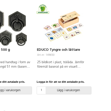
l 500 g
EDUCO Tyngre och lättare
Art.nr: 149650
med handtag i form av
25 bildkort i plast, trälåda. Jämför
längd 51 mm (basen)
föremål baserat på en visuell
m
uppskattning av vikt. Placera 2, 3
eller 4 föremål i ordning från lättast
till tyngst. Träna ordförråd och
e ditt avtalade pris.
Logga in för att se ditt avtalade pris.
uppskatttning av vikt. Mått trälåda:
24x12,5x7 cm. Från 4 år.
ägg i varukorgen
Lägg i varukorgen