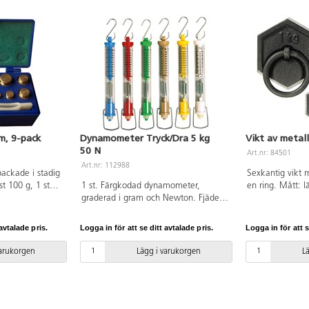
m, 9-pack
Dynamometer Tryck/Dra 5 kg
Vikt av metal
50 N
Art.nr: 84501
Art.nr: 112988
packade i stadig
Sexkantig vikt 
st 100 g, 1 st
1 st. Färgkodad dynamometer,
en ring. Mått: 
0 g, 1 st 5 g,
graderad i gram och Newton. Fjädern
och höjd 35 m
 1 pincett. Låda
är upphängd i en fyrkantstav för att
förhindra att den vrids sönder. Kan
avtalade pris.
Logga in för att se ditt avtalade pris.
Logga in för att s
användas för att mäta både
tyngdkraft och dragstyrka upp till
varukorgen
Lägg i varukorgen
L
5 kg. Av slagtålig plast.