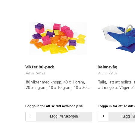
elektronisk våg. Graderade bägare
och rymdmått med olika höjder och
former, måttsats,
undervisningsklocka, TimeTimer och
material för att träna samband mellan
den analoga och digitala klockan.
Ålder: 6-9.
Vikter 80-pack
Balansvåg
Art.nr: 54122
Art.nr: 75137
80 vikter med knopp. 40 x 1 gram,
Tålig, lätt att nollstäl
20 x 5 gram, 10 x 10 gram, 10 x 20
att rengöra. Väger bå
gram. Från 3 år.
fasta objekt. Vågskål:
styrenplast. Övrigt akr
år.
Logga in för att se ditt avtalade pris.
Logga in för att se ditt 
Lägg i varukorgen
Lägg i 