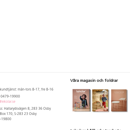
Våra magasin och foldrar
kundtjänst: mån-tors 8-17, fre 8-16
: 0479-19900
lekolar.se
s: Hallarydsvägen 8, 283 36 Osby
 Box 170, S-283 23 Osby
9-19800