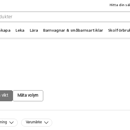
Hitta din sä
Skapa
Leka
Lära
Barnvagnar & småbarnsartiklar
Skolförbru
 vikt
Mäta volym
kning
Varumärke