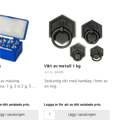
k
Vikt av metall 1 kg
Art.nr: 84499
r av mässing.
Sexkantig vikt med handtag i form av
na: 1 g, 2 st 2 g, 5 g,
en ring.
 50 g, 100 g, totalvikt
s i en plastlåda med
 vikterna.
e ditt avtalade pris.
Logga in för att se ditt avtalade pris.
ägg i varukorgen
Lägg i varukorgen