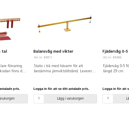
 tal
Balansvåg med vikter
Fjädervåg 0-5
Art.nr: 84811
Art.nr: 84486
are förvaring.
Stativ i trä med hävarm för att
Fjädervåg 0-5 N
ksidan finns det
bestämma jämviktstillstånd. Levereras
längd 29 cm.
t fästa
med 2 uppsättningar 100 g vikter.
a är märkta
ån vridpunkten.
avtalade pris.
Logga in för att se ditt avtalade pris.
Logga in för att s
ängas på varje
går i
varukorgen
Lägg i varukorgen
L
kningar inom
00. Mått:
l: RE-Wood. Från