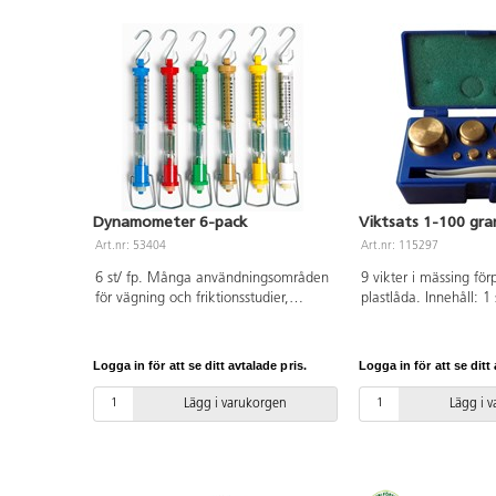
Dynamometer 6-pack
Viktsats 1-100 gra
Art.nr: 53404
Art.nr: 115297
6 st/ fp. Många användningsområden
9 vikter i mässing för
för vägning och friktionsstudier,
plastlåda. Innehåll: 1 
liksom mätning av tyngdkraft och
50 g, 1 st 20 g, 2 st 1
dragstyrka. Pedagogisk med synlig
2 st 2 g, 1 st 1 g och
mekanism. Med Newton- och
och pincett av ABS.
Logga in för att se ditt avtalade pris.
Logga in för att se ditt 
gramskala. Innehåller: 250 g, 500 g,
1 kg, 2 kg, 3 kg, 5 kg. Från 7 år och
Lägg i varukorgen
Lägg i 
under uppsikt av vuxen. Av slagtålig
plast.