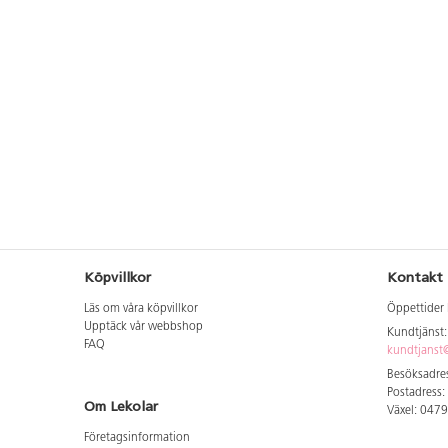
Köpvillkor
Kontakt
Läs om våra köpvillkor
Öppettider 
Upptäck vår webbshop
Kundtjänst
FAQ
kundtjanst@
Besöksadres
Postadress:
Om Lekolar
Växel: 047
Företagsinformation