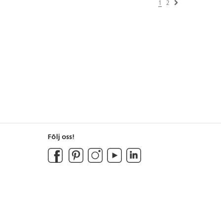
1
2
Följ oss!