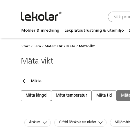
Möbler & inredning
Lekplatsutrustning & utemiljö
Start
Lära
Matematik
Mäta
Mäta vikt
Mäta vikt
Mäta
Mäta längd
Mäta temperatur
Mäta tid
Mäta
Årskurs
Giftfri Förskola tre nivåer
Miljömär