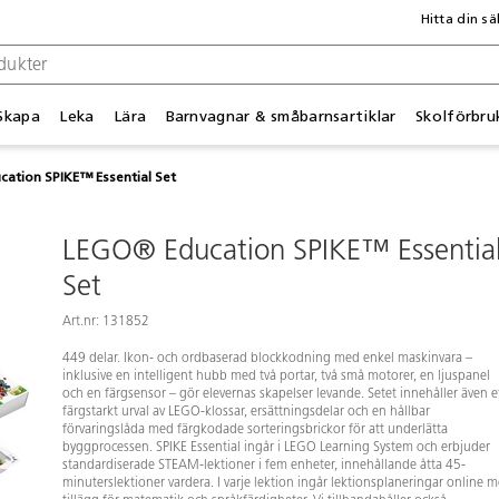
Hitta din sä
Skapa
Leka
Lära
Barnvagnar & småbarnsartiklar
Skolförbru
ation SPIKE™ Essential Set
LEGO® Education SPIKE™ Essentia
Set
Art.nr: 131852
449 delar. Ikon- och ordbaserad blockkodning med enkel maskinvara –
inklusive en intelligent hubb med två portar, två små motorer, en ljuspanel
och en färgsensor – gör elevernas skapelser levande. Setet innehåller även e
färgstarkt urval av LEGO-klossar, ersättningsdelar och en hållbar
förvaringslåda med färgkodade sorteringsbrickor för att underlätta
byggprocessen. SPIKE Essential ingår i LEGO Learning System och erbjuder
standardiserade STEAM-lektioner i fem enheter, innehållande åtta 45-
minuterslektioner vardera. I varje lektion ingår lektionsplaneringar online 