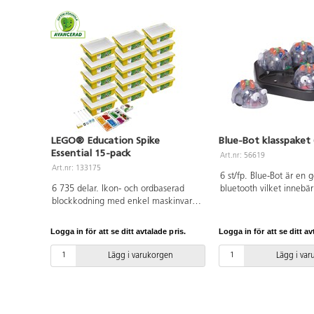
LEGO® Education Spike
Blue-Bot klasspaket
Essential 15-pack
Art.nr: 56619
Art.nr: 133175
6 st/fp. Blue-Bot är en
6 735 delar. Ikon- och ordbaserad
bluetooth vilket innebä
blockkodning med enkel maskinvara
styras från en surfplatta
– inklusive en intelligent hubb med
men även programmera
två portar, två små motorer, en
knapptryckningar på ry
Logga in för att se ditt avtalade pris.
Logga in för att se ditt av
ljuspanel och en färgsensor – gör
åskådliggör sambandet 
elevernas skapelser levande. Setet
och verkan samt ger övn
Lägg i varukorgen
Lägg i va
innehåller även ett färgstarkt urval av
uppföljning och kontrol
LEGO-klossar, ersättningsdelar och en
version är uppdaterad g
hållbar förvaringslåda med
motorer och kablage vil
färgkodade sorteringsbrickor för att
roboten mer tillförlitlig i