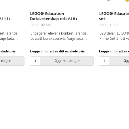
LEGO® Education
LEGO® Educati
AI 11+
Datavetenskap och AI 8+
set
Art.nr: 165520
Art.nr: 111971
ret lärande,
Engagerar elever i konkret lärande,
528 delar. LEGO®
arje låda
oavsett kunskapsnivå. Varje låda
Prime Set är ett v
lossar,
innehåller 321 LEGO®-klossar,
undervisning i nat
r, färgsensor,
dubbelmotor, färgsensor,
ingenjörsvetenska
talade pris.
Logga in för att se ditt avtalade pris.
Logga in för att se d
ort och
anslutningskort och bygginstruktioner,
matematik (förko
 ger fyra
vilket ger fyra elever möjligheter att
engelska) för eleve
rukorgen
Lägg i varukorgen
Lägg
samarbeta och
samarbeta och lösa olika lektioner på
LEGO byggdelar 
ett engagerat
ett engagerat och inkluderande vis.
lättanvänd hårdvar
rje lektion
Varje lektion uppmuntrar till
programmeringssp
ng av
utveckling av datalogiskt tänkande,
släpp-funktion, vi
nklusive
inklusive problemlösning, logik och
Scratch. Eleverna f
h kreativitet,
kreativitet, och stärker eleverna att bli
tänka kritiskt och
 bli trygga
trygga navigatörer i en AI-driven
programmerbara 
en värld. 40
värld. 40 lektionsplaneringar (á 45
avancerad, men l
45 minuter)
minuter) medföljer som gör
som har 6 in-/utda
redelsetiden
förberedelsetiden minimal och
med 5x5-lampor, B
ptimalt. LEGO
lärandet optimalt. LEGO Education
anslutning, en hög
as är appen
Coding Canvas är appen som väcker
gyroskop och ett 
ill liv, en
kreationerna till liv, en säker och
batteri. Innehålle