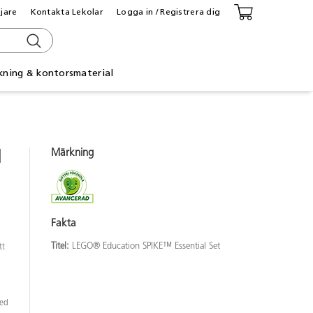
ljare
Kontakta Lekolar
Logga in / Registrera dig
kning & kontorsmaterial
Märkning
l
Fakta
Titel:
LEGO® Education SPIKE™ Essential Set
tt
med