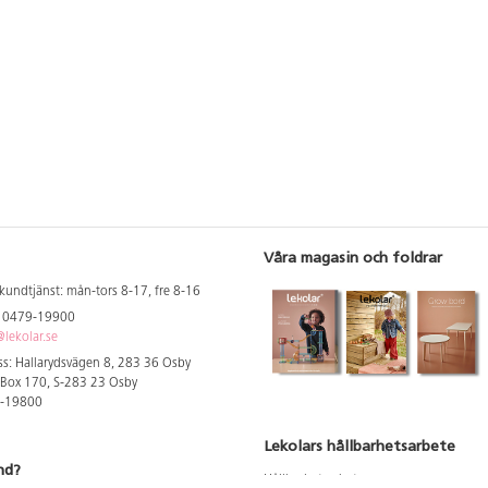
ode" som
samt har "push safe mode" som
ktig körning.
minskar slitage vid felaktig körning.
udvolymen vid
Detta påverkar även ljudvolymen vid
are.
körning då den kör tystare.
add ingår.
Uppladdningsbar, USB-sladd ingår.
 cm. Av ABS,
Längd 12 cm. Bredd 10 cm. Av ABS,
 och uppåt.
POM. Lämplig från 3 år och uppåt.
Våra magasin och foldrar
kundtjänst: mån-tors 8-17, fre 8-16
: 0479-19900
lekolar.se
s: Hallarydsvägen 8, 283 36 Osby
 Box 170, S-283 23 Osby
9-19800
Lekolars hållbarhetsarbete
nd?
Hållbarhetsarbete