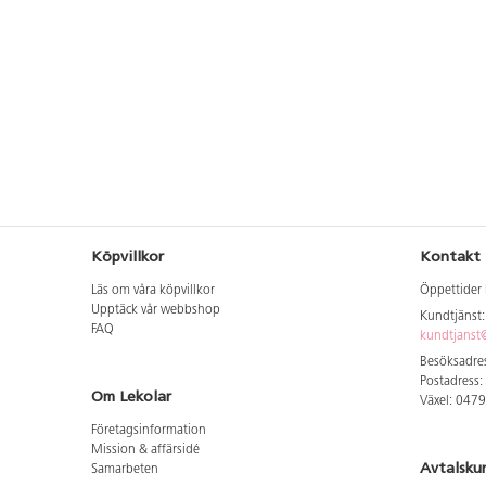
underlätta byggprocessen. SPIKE
samt har "push safe m
Essential ingår i LEGO Learning
minskar slitage vid fela
System och erbjuder standardiserade
Detta påverkar även lj
STEAM-lektioner i fem enheter,
körning då den kör tyst
innehållande åtta 45-
Uppladdningsbar, USB-sl
minuterslektioner vardera. I varje
Längd 12 cm. Bredd 10
lektion ingår lektionsplaneringar
POM. Lämplig från 3 år
online med tillägg för matematik och
språkfärdigheter. Vi tillhandahåller
också utvärderingsmatriser och videor
för att stödja lärare. Material: ABS.
PVC-fri. Från 6 år.
Köpvillkor
Kontakt
Läs om våra köpvillkor
Öppettider 
Upptäck vår webbshop
Kundtjänst
FAQ
kundtjanst@
Besöksadres
Postadress:
Om Lekolar
Växel: 047
Företagsinformation
Mission & affärsidé
Avtalsku
Samarbeten