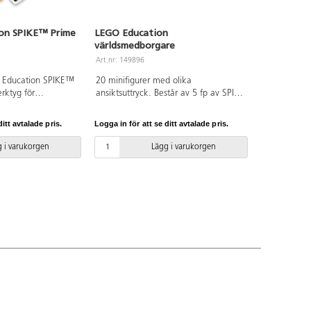
on SPIKE™ Prime
LEGO Education
världsmedborgare
Art.nr: 149896
 Education SPIKE™
20 minifigurer med olika
erktyg för
ansiktsuttryck. Består av 5 fp av SPIKE
urvetenskap, teknik,
Essentials ersättningspaket 2. Från 3
p, konst och
år.
itt avtalade pris.
Logga in för att se ditt avtalade pris.
rtas STEAM på
r i årskurs 4-8.
 i varukorgen
Lägg i varukorgen
kombineras med
a och ett intuitivt
råk med dra-och-
lket bygger på
år lära sig att
 lösa problem. Den
hubben är en
ättanvänd enhet
taportar, en panel
luetooth-
talare, ett 6-axlat
laddningsbart
r även motorer och