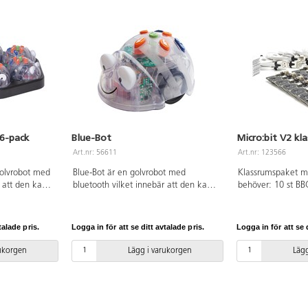
 6-pack
Blue-Bot
Micro:bit V2 kla
Art.nr: 56611
Art.nr: 123566
 golvrobot med
Blue-Bot är en golvrobot med
Klassrumspaket me
r att den kan
bluetooth vilket innebär att den kan
behöver: 10 st BBC
 eller en dator
styras från en surfplatta eller en dator
1 m USB-kablar, 10
s med enkla
men även programmeras med enkla
och 20 st AAA-batt
ggen. Blue-Bot
knapptryckningar på ryggen. Blue-Bot
talade pris.
Logga in för att se ditt avtalade pris.
Logga in för att se d
mellan orsak
åskådliggör sambandet mellan orsak
ing i
och verkan samt ger övning i
rukorgen
Lägg i varukorgen
Lägg
l. Denna
uppföljning och kontroll. Denna
ällande
version är uppdaterad gällande
ket gör
motorer och kablage vilket gör
 sina rörelser
roboten mer tillförlitlig i sina rörelser