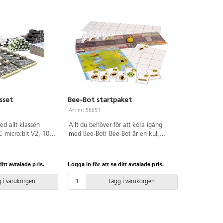
sset
Bee-Bot startpaket
Art.nr: 56651
d allt klassen
Allt du behöver för att köra igång
 micro:bit V2, 10 st
med Bee-Bot! Bee-Bot är en kul,
 st batterihållare
barnvänlig och robust barnrobot.
erier.
Enkel att programmera med enkla
knapptryckningar. Barnen får t.ex.
itt avtalade pris.
Logga in för att se ditt avtalade pris.
upptäcka sambandet mellan orsak
och verkan, samt träna uppföljning
 i varukorgen
Lägg i varukorgen
och kontroll. Startpaketet innehåller 1
uppladdningsbar Bee-Bot, 1 Treasure
Island-matta, 1 Busy Street-matta, 2
transparenta mattor, 49 sekvenskort