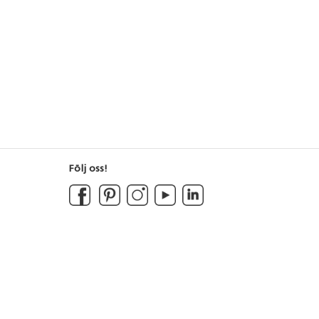
och 10 vita Clip-on-skal. Från 3 år.
Följ oss!