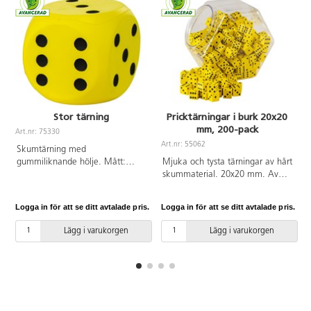
Stor tärning
Pricktärningar i burk 20x20
mm, 200-pack
Art.nr: 75330
A
Art.nr: 55062
Skumtärning med
gummiliknande hölje. Mått:
Mjuka och tysta tärningar av hårt
16x16 cm. Av polyuretan. PVC-
skummaterial. 20x20 mm. Av
fri.
EVA. PVC-fri. Från 3 år.
Logga in för att se ditt avtalade pris.
Logga in för att se ditt avtalade pris.
L
Lägg i varukorgen
Lägg i varukorgen