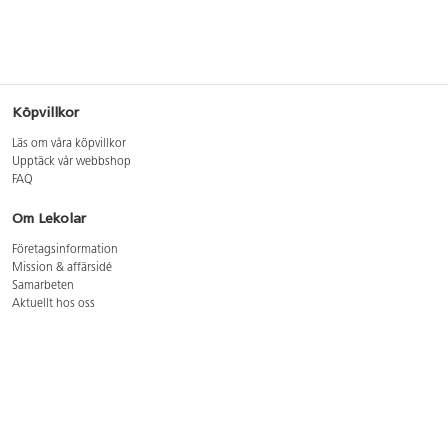
Köpvillkor
Läs om våra köpvillkor
Upptäck vår webbshop
FAQ
Om Lekolar
Företagsinformation
Mission & affärsidé
Samarbeten
Aktuellt hos oss
GDPR
Cookie Policy
Whistleblowing
Lediga jobb
Bruttoprislista lära, skapa, leka 2026-5
Bruttoprislista möbler 2026-3
Bruttoprislista lekplatsutrustning och utemiljö 2026-3