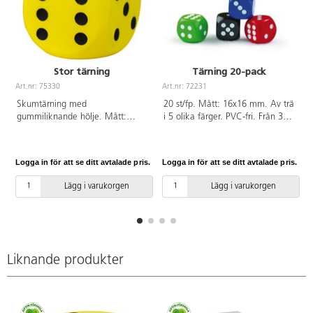
Stor tärning
Tärning 20-pack
Art.nr: 75330
Art.nr: 72231
A
Skumtärning med
20 st/fp. Mått: 16x16 mm. Av trä
gummiliknande hölje. Mått:
i 5 olika färger. PVC-fri. Från 3
16x16 cm. Av polyuretan. PVC-
år.
fri.
Logga in för att se ditt avtalade pris.
Logga in för att se ditt avtalade pris.
L
Lägg i varukorgen
Lägg i varukorgen
Liknande produkter