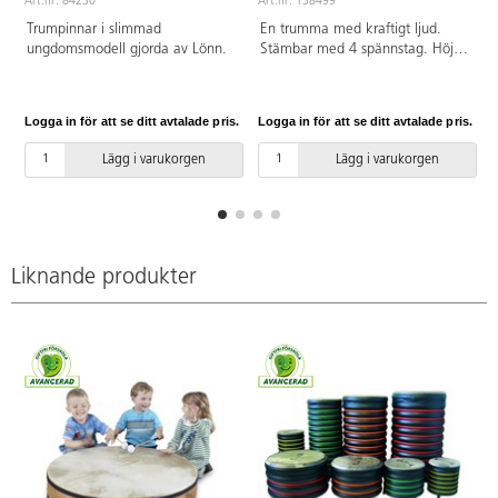
Art.nr: 84230
Art.nr: 138499
Trumpinnar i slimmad
En trumma med kraftigt ljud.
ungdomsmodell gjorda av Lönn.
Stämbar med 4 spännstag. Höjd
28 cm, ø 20 cm. Av trä och
naturlig hud.
Logga in för att se ditt avtalade pris.
Logga in för att se ditt avtalade pris.
L
Lägg i varukorgen
Lägg i varukorgen
Liknande produkter