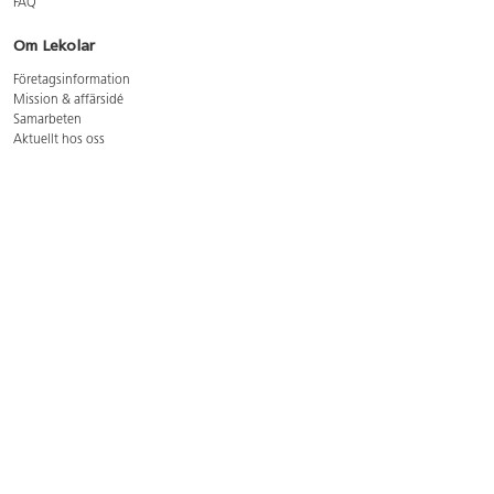
FAQ
Om Lekolar
Företagsinformation
Mission & affärsidé
Samarbeten
Aktuellt hos oss
GDPR
Cookie Policy
Whistleblowing
Lediga jobb
Bruttoprislista lära, skapa, leka 2026-5
Bruttoprislista möbler 2026-3
Bruttoprislista lekplatsutrustning och utemiljö 2026-3
Kontakt
Öppettider kundtjänst: mån-tors 8-17, fre 8-16
Kundtjänst: 0479-19900
kundtjanst@lekolar.se
Besöksadress: Hallarydsvägen 8, 283 36 Osby
Postadress: Box 170, S-283 23 Osby
Växel: 0479-19800