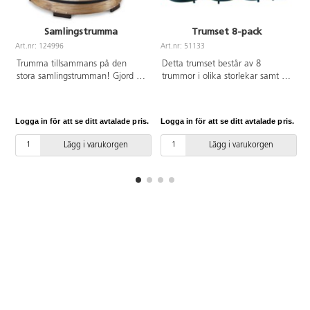
Samlingstrumma
Trumset 8-pack
Art.nr: 124996
Art.nr: 51133
A
Trumma tillsammans på den
Detta trumset består av 8
stora samlingstrumman! Gjord av
trummor i olika storlekar samt 4
naturligt material och stadig nog
set med trumpinnar. Trummorna
för flera barn. Använd händerna
har inga skarpa kanter och
eller de medföljande klubborna.
rillorna är också roliga att spela
Logga in för att se ditt avtalade pris.
Logga in för att se ditt avtalade pris.
L
Mått 90 cm. PVC-fri.
på. Trummorna är väldigt lätta
vilket gör att även små barn kan
Lägg i varukorgen
Lägg i varukorgen
bära dem, samtidigt som de är
robusta vilket gör att de inte går
sönder så lätt. Trummorna går
även att ställa i varandra så de
inte tar så stor plats när de inte
används. PVC-fri.