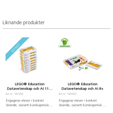
8 cm upphöjd
kant för att
förhindra att
delar faller
av.
Liknande produkter
Hopfällbart
för att ta lite
plats vid
förvaring.
LEGO® Education
LEGO® Education
Datavetenskap och AI 11+,
Datavetenskap och AI 8+
paket för 32 elever
Art.nr: 167200
Art.nr: 165520
A
Engagerar elever i konkret
Engagerar elever i konkret
lärande, oavsett kunskapsnivå.
lärande, oavsett kunskapsnivå.
Varje låda innehåller 379
Varje låda innehåller 321