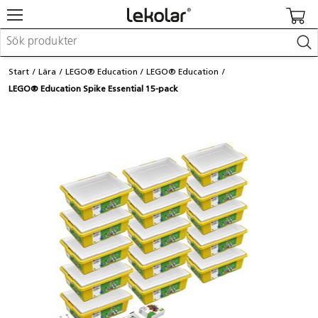
Möbler & inredning
Start
Lära
LEGO® Education
LEGO® Education
Lekplatsutrustning & utemiljö
LEGO® Education Spike Essential 15-pack
Skapa
Leka
Lära
Barnvagnar & småbarnsartiklar
Skolförbrukning & kontorsmaterial
Logga in / Registrera dig
Hitta din säljare
Kontakta Lekolar