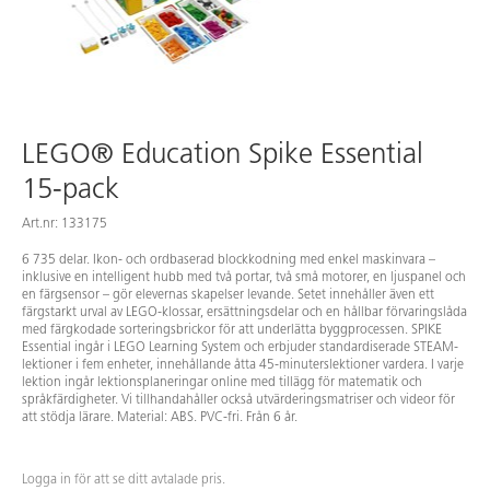
LEGO® Education Spike Essential
15-pack
Art.nr: 133175
6 735 delar. Ikon- och ordbaserad blockkodning med enkel maskinvara –
inklusive en intelligent hubb med två portar, två små motorer, en ljuspanel och
en färgsensor – gör elevernas skapelser levande. Setet innehåller även ett
färgstarkt urval av LEGO-klossar, ersättningsdelar och en hållbar förvaringslåda
med färgkodade sorteringsbrickor för att underlätta byggprocessen. SPIKE
Essential ingår i LEGO Learning System och erbjuder standardiserade STEAM-
lektioner i fem enheter, innehållande åtta 45-minuterslektioner vardera. I varje
lektion ingår lektionsplaneringar online med tillägg för matematik och
språkfärdigheter. Vi tillhandahåller också utvärderingsmatriser och videor för
att stödja lärare. Material: ABS. PVC-fri. Från 6 år.
Logga in för att se ditt avtalade pris.