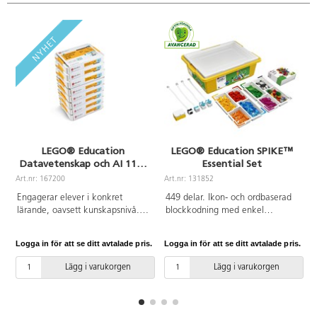
LEGO® Education
LEGO® Education SPIKE™
Datavetenskap och AI 11+,
Essential Set
paket för 32 elever
Art.nr: 167200
Art.nr: 131852
A
Engagerar elever i konkret
449 delar. Ikon- och ordbaserad
lärande, oavsett kunskapsnivå.
blockkodning med enkel
Varje låda innehåller 379
maskinvara – inklusive en
LEGO®-klossar, dubbelmotor,
intelligent hubb med två portar,
Logga in för att se ditt avtalade pris.
Logga in för att se ditt avtalade pris.
L
singelmoter, färgsensor, kontroll,
två små motorer, en ljuspanel
2 anslutningskort och
och en färgsensor – gör
Lägg i varukorgen
Lägg i varukorgen
bygginstruktioner, vilket ger fyra
elevernas skapelser levande.
elever möjligheter att samarbeta
Setet innehåller även ett
och lösa olika lektioner på ett
färgstarkt urval av LEGO-klossar,
engagerat och inkluderande vis.
ersättningsdelar och en hållbar