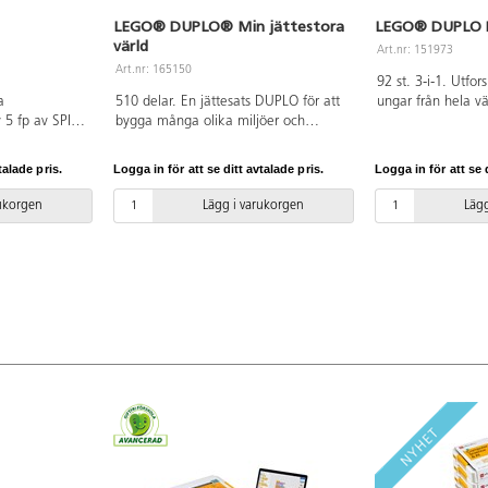
LEGO® DUPLO® Min jättestora
LEGO® DUPLO 
värld
Art.nr: 151973
Art.nr: 165150
92 st. 3-i-1. Utfor
a
510 delar. En jättesats DUPLO för att
ungar från hela vä
v 5 fp av SPIKE
bygga många olika miljöer och
miljöer, som t.ex.
ket 2. Från 3
modeller. Innehåller olika färger,
savannen. Setet in
figurer och specialdelar. Material:
DUPLO-djur och 82 
talade pris.
Logga in för att se ditt avtalade pris.
Logga in för att se d
ABS. PVC-fri. Från 18 månader.
bygga deras naturl
ABS. PVC-fri. Från
rukorgen
Lägg i varukorgen
Lägg