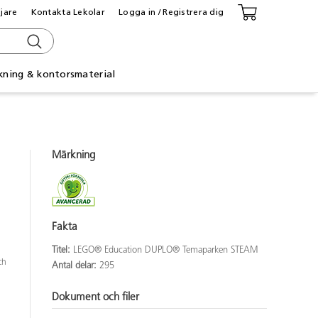
ljare
Kontakta Lekolar
Logga in / Registrera dig
kning & kontorsmaterial
Märkning
Fakta
Titel:
LEGO® Education DUPLO® Temaparken STEAM
ch
Antal delar:
295
Dokument och filer