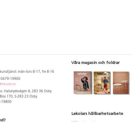
Våra magasin och foldrar
kundtjänst: mån-tors 8-17, fre 8-16
: 0479-19900
lekolar.se
s: Hallarydsvägen 8, 283 36 Osby
 Box 170, S-283 23 Osby
9-19800
Lekolars hållbarhetsarbete
nd?
Hållbarhetsarbete
Hållbarhetsredovisning 2023
 att se dina rabatterade priser