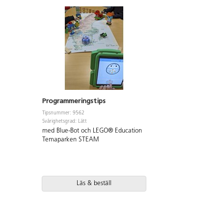
minimal och lärandet optimalt. LEGO
lärandet optimalt. LEG
Education Coding Canvas är appen
Coding Canvas är appe
som väcker kreationerna till liv, en
kreationerna till liv, en
säker och trygg app utan lagring eller
trygg app utan lagring e
inloggning. I appen används
inloggning. I appen an
blockprogrammering och allt sparas
blockprogrammering och
lokalt. Eleverna kan utforska
lokalt. Eleverna kan utf
programmering och AI på ett säkert
programmering och AI p
och tryggt vis. Detta paket är för 32
och tryggt vis. Material
elever. 8 styck av artikel 165521.
Från 8 år.
Material: ABS. PVC-fri. Från 11 år.
Programmeringstips
Tipsnummer: 9562
Svårighetsgrad: Lätt
med Blue-Bot och LEGO® Education
Temaparken STEAM
Läs & beställ