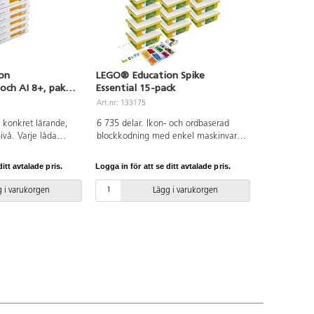
on
LEGO® Education Spike
och AI 8+, paket
Essential 15-pack
Art.nr: 133175
i konkret lärande,
6 735 delar. Ikon- och ordbaserad
ivå. Varje låda
blockkodning med enkel maskinvara
GO®-klossar,
– inklusive en intelligent hubb med
sensor,
två portar, två små motorer, en
itt avtalade pris.
Logga in för att se ditt avtalade pris.
h bygginstruktioner,
ljuspanel och en färgsensor – gör
ver möjligheter att
elevernas skapelser levande. Setet
 i varukorgen
Lägg i varukorgen
a olika lektioner på
innehåller även ett färgstarkt urval av
 inkluderande vis.
LEGO-klossar, ersättningsdelar och en
untrar till
hållbar förvaringslåda med
alogiskt tänkande,
färgkodade sorteringsbrickor för att
ösning, logik och
underlätta byggprocessen. SPIKE
ärker eleverna att bli
Essential ingår i LEGO Learning
 i en AI-driven
System och erbjuder standardiserade
planeringar (á 45
STEAM-lektioner i fem enheter,
r som gör
innehållande åtta 45-
 minimal och
minuterslektioner vardera. I varje