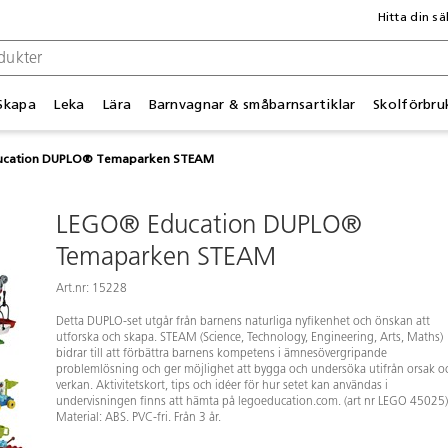
Hitta din sä
Skapa
Leka
Lära
Barnvagnar & småbarnsartiklar
Skolförbru
ucation DUPLO® Temaparken STEAM
LEGO® Education DUPLO®
Temaparken STEAM
Art.nr: 15228
Detta DUPLO-set utgår från barnens naturliga nyfikenhet och önskan att
utforska och skapa. STEAM (Science, Technology, Engineering, Arts, Maths)
bidrar till att förbättra barnens kompetens i ämnesövergripande
problemlösning och ger möjlighet att bygga och undersöka utifrån orsak o
verkan. Aktivitetskort, tips och idéer för hur setet kan användas i
undervisningen finns att hämta på legoeducation.com. (art nr LEGO 45025)
Material: ABS. PVC-fri. Från 3 år.