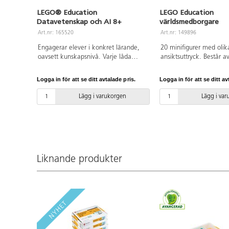
LEGO® Education
LEGO Education
Datavetenskap och AI 8+
världsmedborgare
Art.nr: 165520
Art.nr: 149896
Engagerar elever i konkret lärande,
20 minifigurer med olik
oavsett kunskapsnivå. Varje låda
ansiktsuttryck. Består a
innehåller 321 LEGO®-klossar,
Essentials ersättningspa
dubbelmotor, färgsensor,
år.
Logga in för att se ditt avtalade pris.
Logga in för att se ditt av
anslutningskort och bygginstruktioner,
vilket ger fyra elever möjligheter att
Lägg i varukorgen
Lägg i va
samarbeta och lösa olika lektioner på
ett engagerat och inkluderande vis.
Varje lektion uppmuntrar till
utveckling av datalogiskt tänkande,
inklusive problemlösning, logik och
kreativitet, och stärker eleverna att bli
Liknande produkter
trygga navigatörer i en AI-driven
värld. 40 lektionsplaneringar (á 45
minuter) medföljer som gör
förberedelsetiden minimal och
lärandet optimalt. LEGO Education
Coding Canvas är appen som väcker
kreationerna till liv, en säker och
trygg app utan lagring eller