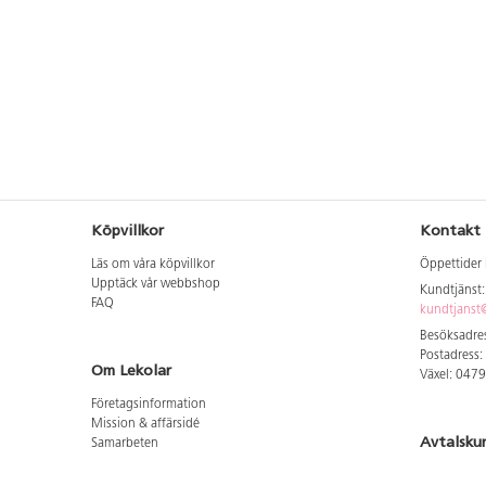
Köpvillkor
Kontakt
Läs om våra köpvillkor
Öppettider 
Upptäck vår webbshop
Kundtjänst
FAQ
kundtjanst@
Besöksadres
Postadress:
Om Lekolar
Växel: 047
Företagsinformation
Mission & affärsidé
Avtalsku
Samarbeten
Aktuellt hos oss
Logga in för
GDPR