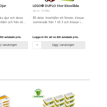
Djur
LEGO® DUPLO Stor klosslåda
Art.nr: 151963
ska djur och deras
85 delar. Innehåller ett fönster, klossar
rlden och från olika
numrerade från 1 till 3 och klossar i
 skogen, havet och
regnbågens alla färger. Levereras i en
nehåller 10 olika
förvaringslåda. Material: ABS. PVC-
klossar för att
fri. Från 18 månader.
itt avtalade pris.
Logga in för att se ditt avtalade pris.
iga miljö. Material:
 2 år.
 i varukorgen
Lägg i varukorgen