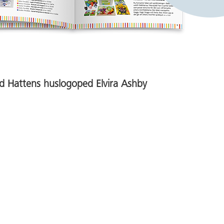
d Hattens huslogoped Elvira Ashby
Acceptera YouTube-cookies för att spela upp videon