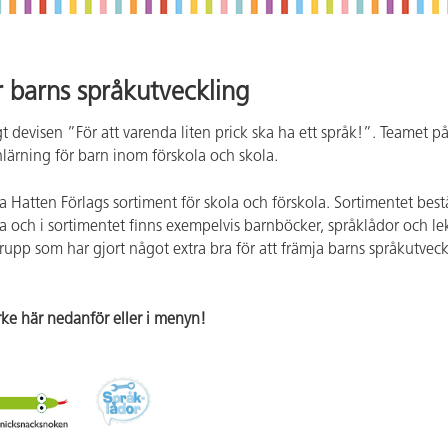
r barns språkutveckling
gt devisen ”För att varenda liten prick ska ha ett språk!”. Teamet 
ärning för barn inom förskola och skola.
ela Hatten Förlags sortiment för skola och förskola. Sortimentet be
a och i sortimentet finns exempelvis barnböcker, språklådor och l
grupp som har gjort något extra bra för att främja barns språkutve
ke här nedanför eller i menyn!