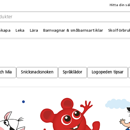
Hitta din sä
Skapa
Leka
Lära
Barnvagnar & småbarnsartiklar
Skolförbru
och Mia
Snicksnacksnoken
Språklådor
Logopeden tipsar