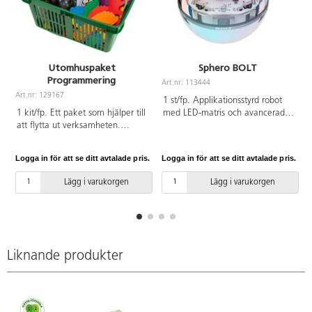
Utomhuspaket
Sphero BOLT
Programmering
Art.nr: 113444
A
Art.nr: 129167
1 st/fp. Applikationsstyrd robot
1 kit/fp. Ett paket som hjälper till
med LED-matris och avancerade
att flytta ut verksamheten.
sensorer vilket ger oändliga
Framtaget tillsammans med en
möjligheter till kreativitet under
pedagog. Innehåller: 112894
programmering. Programmerbar
Logga in för att se ditt avtalade pris.
Logga in för att se ditt avtalade pris.
L
Rugged robot, 141550
8x8 LED-matris som öppnar en
Markeringsplattor händer &
oändlig uppsättning av kodnings-
Lägg i varukorgen
Lägg i varukorgen
fötter, 2 x 140363
och spelfunktioner. Använd
Markeringsplattor pilar, 118604
sensorer för att spåra hastighet,
Pingvinens kodningsstenar,
acceleration och riktning, eller
118605 Pingvinens aktivitetskort
kör utan att behöva rikta din
och 124579-38 förvaringskorg
robot tack vare kompassen. Den
grön. Förflytta korgen enkelt
har även infraröd
Liknande produkter
med hjälp av artikel 124580,
kommunikation, så att den kan
Vagn till förvaringskorg.
"prata" med andra BOLT.
Utrustad med Bluetooth och
passar till de flesta enheter med