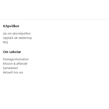
Köpvillkor
Läs om våra köpvillkor
Upptäck vår webbshop
FAQ
Om Lekolar
Företagsinformation
Mission & affärsidé
Samarbeten
Aktuellt hos oss
GDPR
Cookie Policy
Whistleblowing
Lediga jobb
Bruttoprislista lära, skapa, leka 2026-5
Bruttoprislista möbler 2026-3
Bruttoprislista lekplatsutrustning och utemiljö 2026-3