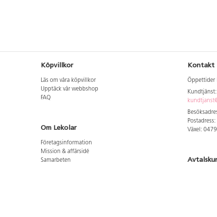
Köpvillkor
Kontakt
Läs om våra köpvillkor
Öppettider 
Upptäck vår webbshop
Kundtjänst
FAQ
kundtjanst@
Besöksadres
Postadress:
Om Lekolar
Växel: 047
Företagsinformation
Mission & affärsidé
Avtalsku
Samarbeten
Aktuellt hos oss
Logga in för
GDPR
Cookie Policy
Whistleblowing
Hitta vår
Lediga jobb
Bruttoprislista lära, skapa, leka 2026-5