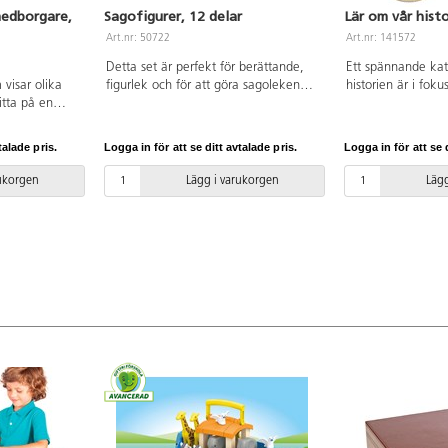
medborgare,
Sagofigurer, 12 delar
Lär om vår histo
Art.nr: 50722
Art.nr: 141572
Detta set är perfekt för berättande,
Ett spännande kat
 visar olika
figurlek och för att göra sagoleken
historien är i fok
tta på en
mer levande. Högkvalitativa träfigurer
sortera olika perio
tspelar sig i
med tryck på bägge sidor. Innehåller
och hur t.ex. ekon
ått på
kung, drottning, prinsessa, häxa,
arkitektur och klä
talade pris.
Logga in för att se ditt avtalade pris.
Logga in för att se d
. Av FSC-
drake, fe, Hans & Greta, Rödluvan,
Lär dig också om 
1 år.
riddare i rustning och narr. Av FSC-
uppfinningarna i o
rukorgen
Lägg i varukorgen
Lägg
märkt trä. PVC-fri. Från 1 år.
Förutom spelet me
stort pussel med e
märkt material. PV