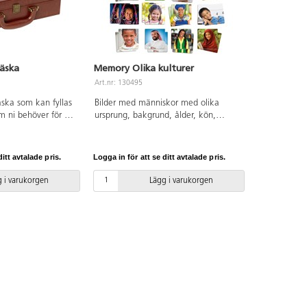
väska
Memory Olika kulturer
Art.nr: 130495
äska som kan fyllas
Bilder med människor med olika
m ni behöver för att
ursprung, bakgrund, ålder, kön,
samtal kring olika
hårfärg o.s.v. 34 kort. Mått 9x9 cm.
e, vikingatiden,
PVC-fri. Från 3 år.
r du sakta öppnar
itt avtalade pris.
Logga in för att se ditt avtalade pris.
arnens/elevernas
ommer att visa!
 i varukorgen
Lägg i varukorgen
1 cm. Material: