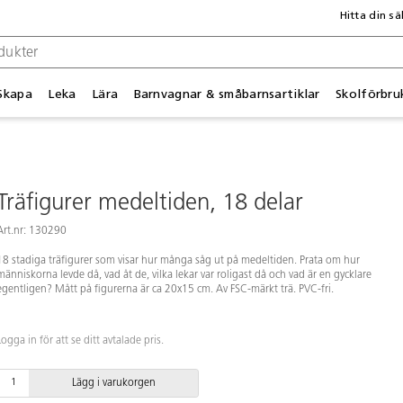
Hitta din sä
Skapa
Leka
Lära
Barnvagnar & småbarnsartiklar
Skolförbru
Träfigurer medeltiden, 18 delar
Art.nr: 130290
18 stadiga träfigurer som visar hur många såg ut på medeltiden. Prata om hur
människorna levde då, vad åt de, vilka lekar var roligast då och vad är en gycklare
egentligen? Mått på figurerna är ca 20x15 cm. Av FSC-märkt trä. PVC-fri.
Logga in för att se ditt avtalade pris.
Lägg i varukorgen