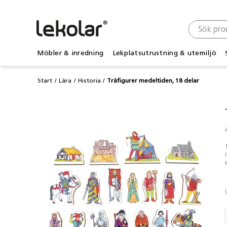
Möbler & inredning
Lekplatsutrustning & utemiljö
Start
Lära
Historia
Träfigurer medeltiden, 18 delar