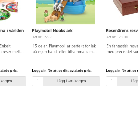
na i världen
Playmobil Noaks ark
Resenärens res
Art.nr: 15563
Art.nr: 125010
 Enkelt
15 delar. Playmobil är perfekt för lek
En fantastisk resv
n reser mellan
på egen hand, eller tillsammans med
med precis det so
ig känna igen
en kompis. 2 lekfigurer och 10 djur
komma igång med 
r på landskap,
medföljer – elefanter, giraffer, zebror,
länder, jordens inr
 Varje
lejon och duvor. Båtens överdel går
samhället etc. Nä
talade pris.
Logga in för att se ditt avtalade pris.
Logga in för att se d
d färg så att
att ta av om man har något som man
resväskan så är b
hop rätt kort
vill lasta i skrovet. Mått: 41.5 x 33.5 x
fokus på vad du k
rukorgen
Lägg i varukorgen
Lägg
örstå världen
24.0 cm. Av ABS. PVC-fri. Från 1 år.
Mått: L38xB22xH1
tt lära sig att
MDF, PU.
de råvara FSC-
r.