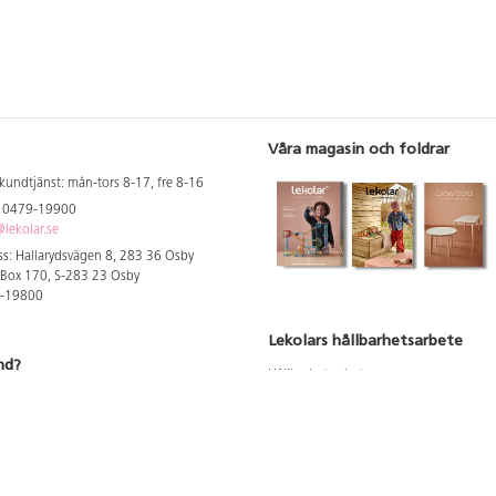
Våra magasin och foldrar
kundtjänst: mån-tors 8-17, fre 8-16
: 0479-19900
lekolar.se
s: Hallarydsvägen 8, 283 36 Osby
 Box 170, S-283 23 Osby
9-19800
Lekolars hållbarhetsarbete
nd?
Hållbarhetsarbete
Hållbarhetsredovisning 2023
 att se dina rabatterade priser
Produktsäkerhet & kvalitet
Giftfri Förskola
a säljare och utbildare