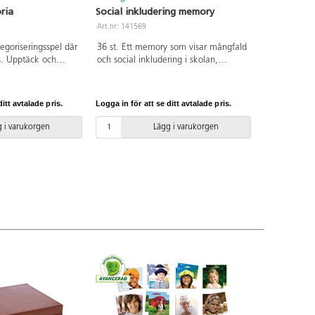
ria
Social inkludering memory
Art.nr: 141569
egoriseringsspel där
36 st. Ett memory som visar mångfald
us. Upptäck och
och social inkludering i skolan,
der i vår historia
förskolan, hemma eller i livet som
omi, transporter,
helhet. Visar på värdet av bl.a.
der har utvecklats.
tolerans, samarbete, integration och
itt avtalade pris.
Logga in för att se ditt avtalade pris.
de viktigaste
solidaritet. Av FSC-märkt material.
lika tidsperioder.
PVC-fri. Från 3 år.
 i varukorgen
Lägg i varukorgen
dföljer även ett
n tidslinje. Av FSC-
C-fri. Från 3 år.