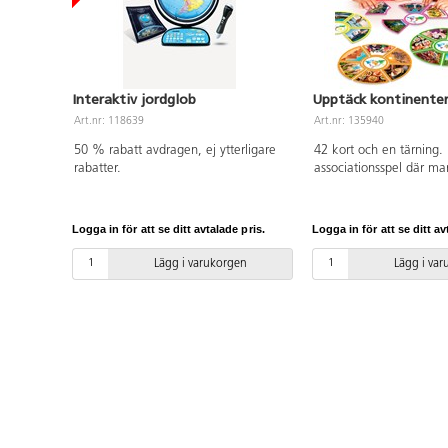
Interaktiv jordglob
Upptäck kontinenter
Art.nr: 118639
Art.nr: 135940
50 % rabatt avdragen, ej ytterligare
42 kort och en tärning.
rabatter.
associationsspel där ma
kontinenterna och lär s
var de ligger, skillnade
traditioner och kulturer.
Logga in för att se ditt avtalade pris.
Logga in för att se ditt av
kontinent har en särskil
det lätt går att koppla i
Lägg i varukorgen
Lägg i va
till kontinenterna. Att f
är det första steget till a
respektera den. Ingåen
märkt. PVC-fri. Från 3 å