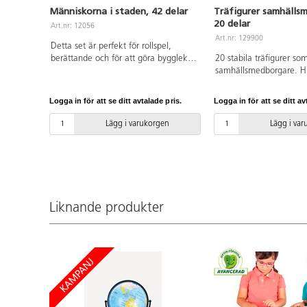
Människorna i staden, 42 delar
Träfigurer samhälls
20 delar
Art.nr: 12056
Art.nr: 129900
Detta set är perfekt för rollspel,
berättande och för att göra byggleken
20 stabila träfigurer som
mer levande. Människorna i staden
samhällsmedborgare. Hi
representerar mångfalden i vårt
spännande historia som u
samhälle. De mångkulturella
just din stad eller by. M
Logga in för att se ditt avtalade pris.
Logga in för att se ditt av
familjerna och yrkena är vackert
figurerna: ca 20x15 cm
illustrerade. Högkvalitativa träfigurer
märkt trä. PVC-fri. Från 
Lägg i varukorgen
Lägg i va
med tryck på bägge sidor. Av FSC-
märkt trä. PVC-fri. Från 1 år.
Liknande produkter