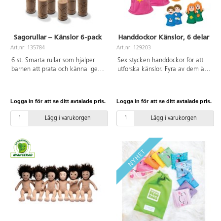
Sagorullar – Känslor 6-pack
Handdockor Känslor, 6 delar
Art.nr: 135784
Art.nr: 129203
6 st. Smarta rullar som hjälper
Sex stycken handdockor för att
barnen att prata och känna igen
utforska känslor. Fyra av dem är
6 grundkänslor: glädje,
vändbara.
nyfikenhet, sorg, rädsla, ilska och
lugn. Rulla den i lera eller sand
Logga in för att se ditt avtalade pris.
Logga in för att se ditt avtalade pris.
för att skapa en kropp och
stämpla ditt ansiktet för att få
Lägg i varukorgen
Lägg i varukorgen
uttrycket. Passa på att prata om
hur kroppsspråket också kan tala
om hur man känner inombords.
Kan användas utomhus. Mått:
7,2x3,4 cm. Av stenmix. PVC-fri.
Från 2 år.