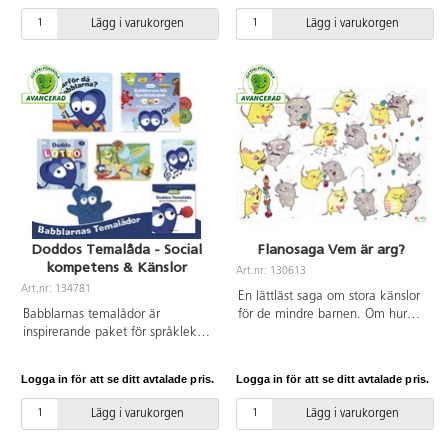
flanobilder. Svensk sagotext
man inte pratar om känslor kan
Lägg i varukorgen
Lägg i varukorgen
ingår. Av FSC-märkt papper.
man istället sortera och matcha
PVC-fri.
efter form, färg och känsla.
Figurerna är tillverkade av PVC,
utan förbjudna ftalater. Från 3 år.
Doddos Temalåda - Social
Flanosaga Vem är arg?
kompetens & Känslor
Art.nr: 130613
Art.nr: 134781
En lättläst saga om stora känslor
Babblarnas temalådor är
för de mindre barnen. Om hur
inspirerande paket för språklek
arg och ledsen man kan bli när
på ett specifikt tema förankrat i
man ska leka tillsammans. Och
förskolans läroplan. I Doddos
om hur roligt man kan ha!
Logga in för att se ditt avtalade pris.
Logga in för att se ditt avtalade pris.
språklåda är temat social
Färdigtryckta flanobilder. Svensk
kompetens och känslor.
sagotext ingår. Av FSC-märkt
Lägg i varukorgen
Lägg i varukorgen
Materialet ger begrepp för sakers
papper. PVC-fri.
olika egenskaper, känslor, lekar