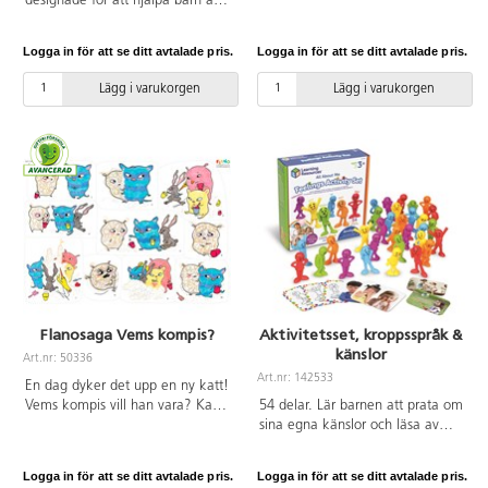
designade för att hjälpa barn att
en liten, ganska vanlig kille.
koncentrera sig och känna sig
Alfons har en låtsaskompis vid
trygga. Genom att hålla eller
namn Mållgan, som bara han
Logga in för att se ditt avtalade pris.
Logga in för att se ditt avtalade pris.
gnugga på en av stenarna har de
kan se. Milla är Alfons bästa
lättare att fokusera på uppgiften
kompis. Mått ca 16 cm. 100 %
Lägg i varukorgen
Lägg i varukorgen
framför sig. PVC-fri. Från 2 år.
polyester. PVC-fri.
Flanosaga Vems kompis?
Aktivitetsset, kroppsspråk &
känslor
Art.nr: 50336
Art.nr: 142533
En dag dyker det upp en ny katt!
Vems kompis vill han vara? Kan
54 delar. Lär barnen att prata om
man ha flera? En saga för de
sina egna känslor och läsa av
mindre barnen om vänskap och
andras känslor. 36 figurer i 6
konkurrens, relationsproblematik
färger med 6 olika känslouttryck
Logga in för att se ditt avtalade pris.
Logga in för att se ditt avtalade pris.
och starka känslor. Färdigtryckta
och 18 aktivitetskort ingår. När