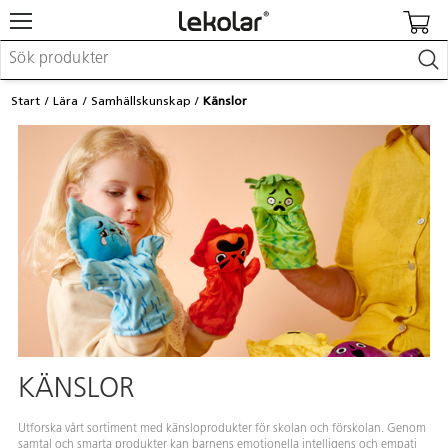
Möbler & inredning
Start
Lära
Samhällskunskap
Känslor
Lekplatsutrustning & utemiljö
Skapa
Leka
Lära
Barnvagnar & småbarnsartiklar
Skolförbrukning & kontorsmaterial
Logga in / Registrera dig
Hitta din säljare
Kontakta Lekolar
KÄNSLOR
Utforska vårt sortiment med känsloprodukter för skolan och förskolan. Genom
samtal och smarta produkter kan barnens emotionella intelligens och empati