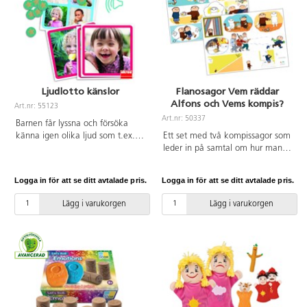
sina egna och andras känslor.
Mått: 30x21 cm. Material: FSC-
trä. PVC-fri. Lämpligt för barn 1-3
år.
Ljudlotto känslor
Flanosagor Vem räddar
Alfons och Vems kompis?
Art.nr: 55123
Art.nr: 50337
Barnen får lyssna och försöka
känna igen olika ljud som t.ex.
Ett set med två kompissagor som
skratt, gråt, nysning, gäspning
leder in på samtal om hur man är
m.m. och sedan associera till
en bra kompis, om vänskap och
bilden på sin spelbricka.
konkurrens, relationsproblematik
Logga in för att se ditt avtalade pris.
Logga in för att se ditt avtalade pris.
Innehåller 12 brickor i storleken
och starka känslor. Färdigtryckta
16x16 cm, 60 marker och en
flanobilder. Svensk sagotext
Lägg i varukorgen
Lägg i varukorgen
guide för nedladdning av ljud. Ett
ingår. Av FSC-märkt papper.
stort set för upp till 12 barn.
PVC-fri.
Speltid: 26 min. PVC-fri. Från 3
år.