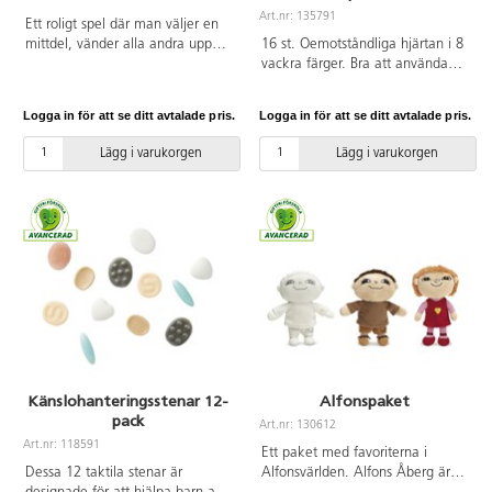
lockar till lärande samtidigt som
Art.nr: 135791
Ett roligt spel där man väljer en
den gör gården mer attraktiv.
mittdel, vänder alla andra upp
16 st. Oemotståndliga hjärtan i 8
Tavlan är mycket robust och
och ner och blandar dem. Turas
vackra färger. Bra att använda
grafiken är tryckt på en UV-
om att vända upp brickorna för
som "tack" eller "förlåt" under
beständig 3 mm tjock
att se vem som får sin tårta klar
dagen för barnen. Gjorda av
aluminiumplatta. Levereras med
Logga in för att se ditt avtalade pris.
Logga in för att se ditt avtalade pris.
först. I den här versionen
stenmaterial. PVC-fri. Mått 4 cm.
förborrade hål för en enkel
utforskas olika känslor. Av FSC
Från 2 år.
montering.
Lägg i varukorgen
Lägg i varukorgen
mix. Mått: 16 cm. Från 3 år.
Känslohanteringsstenar 12-
Alfonspaket
pack
Art.nr: 130612
Art.nr: 118591
Ett paket med favoriterna i
Dessa 12 taktila stenar är
Alfonsvärlden. Alfons Åberg är