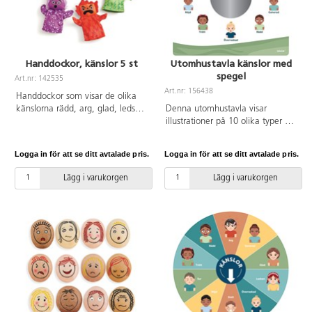
Handdockor, känslor 5 st
Utomhustavla känslor med
spegel
Art.nr: 142535
Art.nr: 156438
Handdockor som visar de olika
känslorna rädd, arg, glad, ledsen
Denna utomhustavla visar
och förvånad. Barnen lär sig
illustrationer på 10 olika typer av
känna igen sina känslor, främja
känslouttryck. Att veta vad som
relationer och bygga kontakter.
pågår på insidan och kunna sätta
Logga in för att se ditt avtalade pris.
Logga in för att se ditt avtalade pris.
Innehåller 5 dockor i polyester.
ord det inger en stor trygghet och
PVC-fri.
gör det lättare att kunna leva sig
Lägg i varukorgen
Lägg i varukorgen
in i andras känslor. I mitten av
tavlan finns en rund spegel som
hjälper barnen att känna igen
och utveckla sin egen mimik och
sina ansiktsuttryck kopplat till
olika typer av känslor. Tavlan
passar bra att hänga på väggar,
staket, i uteklassrum och lockar
till lärande samtidigt som den gör
gården och utemiljön mer
attraktiv. Tavlan är mycket robust