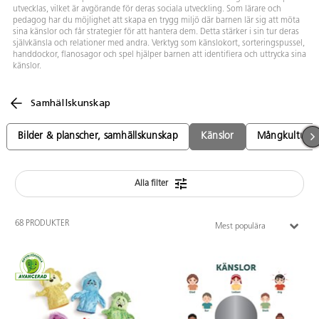
utvecklas, vilket är avgörande för deras sociala utveckling. Som lärare och
pedagog har du möjlighet att skapa en trygg miljö där barnen lär sig att möta
sina känslor och får strategier för att hantera dem. Detta stärker i sin tur deras
självkänsla och relationer med andra. Verktyg som känslokort, sorteringspussel,
handdockor, flanosagor och spel hjälper barnen att identifiera och uttrycka sina
känslor.
Samhällskunskap
Bilder & planscher, samhällskunskap
Känslor
Mångkultur
Alla filter
68 PRODUKTER
Mest populära