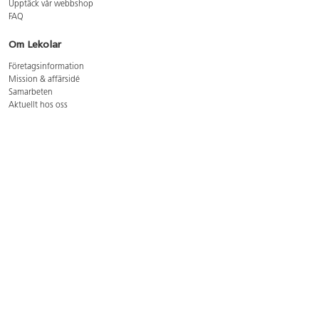
Upptäck vår webbshop
FAQ
Om Lekolar
Företagsinformation
Mission & affärsidé
Samarbeten
Aktuellt hos oss
GDPR
Cookie Policy
Whistleblowing
Lediga jobb
Bruttoprislista lära, skapa, leka 2026-5
Bruttoprislista möbler 2026-3
Bruttoprislista lekplatsutrustning och utemiljö 2026-3
Kontakt
Öppettider kundtjänst: mån-tors 8-17, fre 8-16
Kundtjänst: 0479-19900
kundtjanst@lekolar.se
Besöksadress: Hallarydsvägen 8, 283 36 Osby
Postadress: Box 170, S-283 23 Osby
Växel: 0479-19800