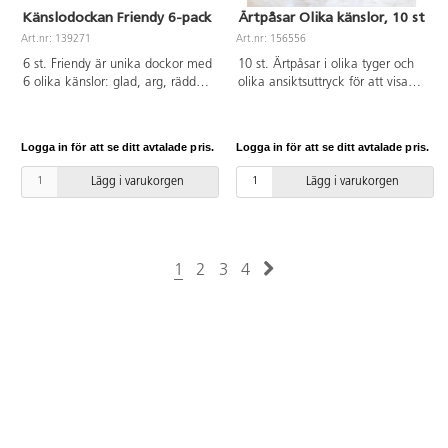
Känslodockan Friendy 6-pack
Ärtpåsar Olika känslor, 10 st
Art.nr: 139271
Art.nr: 156556
6 st. Friendy är unika dockor med
10 st. Ärtpåsar i olika tyger och
6 olika känslor: glad, arg, rädd,
olika ansiktsuttryck för att visa
ledsen, sur och lugn.
olika känslor: arg, besviken,
Friendydockorna hjälper barn att
glad, förväntansfull, överraskad,
medvetandegöra och möta
ledsen, trött, rädd, lugn och
Logga in för att se ditt avtalade pris.
Logga in för att se ditt avtalade pris.
känslor genom att få bekräftelse
älskad. Mått: 10x10 cm. Från 3
och hjälp att sätta ord på
år.
Lägg i varukorgen
Lägg i varukorgen
känslorna. Beställ en utförlig
handledning med många bra
idéer direkt från
kundtjänst. Mått: 25 cm.
Material: Bomull, fyllning
1
2
3
4
polyester. PVC-fri. Tvättas i 40
grader, dropptorkas.