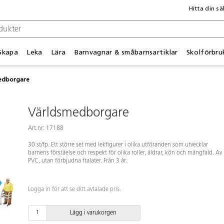
Hitta din sä
Skapa
Leka
Lära
Barnvagnar & småbarnsartiklar
Skolförbru
edborgare
Världsmedborgare
Art.nr: 17188
30 st/fp. Ett större set med lekfigurer i olika utföranden som utvecklar
barnens förståelse och respekt för olika roller, åldrar, kön och mångfald. Av
PVC, utan förbjudna ftalater. Från 3 år.
Logga in för att se ditt avtalade pris.
Lägg i varukorgen