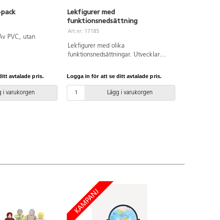
-pack
Lekfigurer med
funktionsnedsättning
Art.nr: 17185
 Av PVC, utan
Lekfigurer med olika
funktionsnedsättningar. Utvecklar
barnens förståelse och respekt för
olika roller, kön och mångfald. Av
itt avtalade pris.
Logga in för att se ditt avtalade pris.
PVC, utan förbjudna ftalater. Från 3
år.
 i varukorgen
Lägg i varukorgen