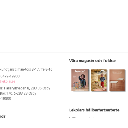
Våra magasin och foldrar
kundtjänst: mån-tors 8-17, fre 8-16
: 0479-19900
lekolar.se
s: Hallarydsvägen 8, 283 36 Osby
 Box 170, S-283 23 Osby
9-19800
Lekolars hållbarhetsarbete
nd?
Hållbarhetsarbete
Hållbarhetsredovisning 2023
 att se dina rabatterade priser