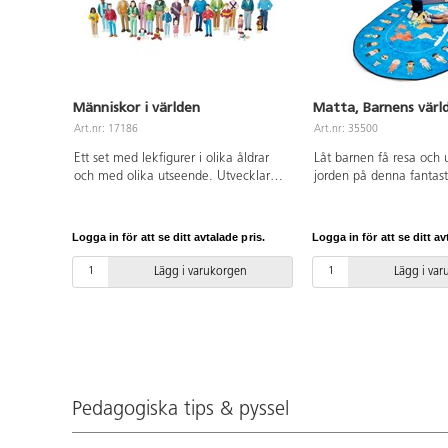
Människor i världen
Matta, Barnens värl
Art.nr: 17186
Art.nr: 35500
Ett set med lekfigurer i olika åldrar
Låt barnen få resa och
och med olika utseende. Utvecklar
jorden på denna fantast
barnens förståelse och respekt för
Används t.ex. som saml
olika roller, kön och mångfald. Av
lagom för 12-15 barn. 
PVC, utan förbjudna ftalater. Från 3
och utseende skildrar tr
Logga in för att se ditt avtalade pris.
Logga in för att se ditt av
år.
dräkter från olika tider.
undersida, ej antiglid.
Lägg i varukorgen
Lägg i va
cm. 100 % nylon. PVC-f
skonsamt.
Pedagogiska tips & pyssel