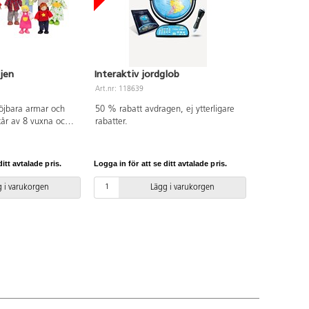
jen
Interaktiv jordglob
Art.nr: 118639
öjbara armar och
50 % rabatt avdragen, ej ytterligare
tår av 8 vuxna och 4
rabatter.
lastdetaljer av
 3 år.
itt avtalade pris.
Logga in för att se ditt avtalade pris.
 i varukorgen
Lägg i varukorgen