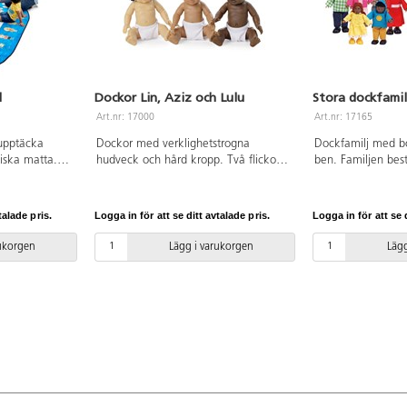
d
Dockor Lin, Aziz och Lulu
Stora dockfamil
Art.nr: 17000
Art.nr: 17165
 upptäcka
Dockor med verklighetstrogna
Dockfamilj med b
iska matta.
hudveck och hård kropp. Två flickor
ben. Familjen bes
ingsmatta,
och en pojke. Av PVC, utan förbjudna
barn. Av trä och p
Barnens kläder
ftalater. Från 3 år.
POM. PVC-fri. Från
aditionella
talade pris.
Logga in för att se ditt avtalade pris.
Logga in för att se d
 Räfflad
 Mått: 163x234
rukorgen
Lägg i varukorgen
Lägg
ri. Rengöres