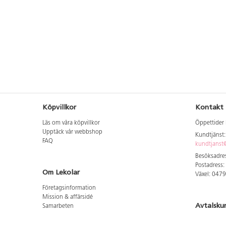
Köpvillkor
Kontakt
Läs om våra köpvillkor
Öppettider 
Upptäck vår webbshop
Kundtjänst
FAQ
kundtjanst@
Besöksadres
Postadress:
Om Lekolar
Växel: 047
Företagsinformation
Mission & affärsidé
Avtalsku
Samarbeten
Aktuellt hos oss
Logga in för
GDPR