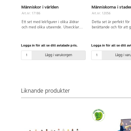
Människor i världen
Människorna i staden
Art.nr: 17186
Art.nr: 12056
Ett set med lekfigurer i olika åldrar
Detta set är perfekt för 
och med olika utseende. Utvecklar
berättande och för att 
barnens förståelse och respekt för
mer levande. Människor
olika roller, kön och mångfald. Av
representerar mångfalde
PVC, utan förbjudna ftalater. Från 3
samhälle. De mångkultu
Logga in för att se ditt avtalade pris.
Logga in för att se ditt av
år.
familjerna och yrkena ä
illustrerade. Högkvalitat
Lägg i varukorgen
Lägg i va
med tryck på bägge sid
märkt trä. PVC-fri. Från 
Liknande produkter