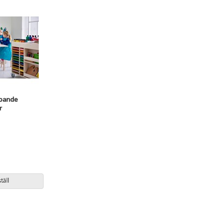
apande
r
täll