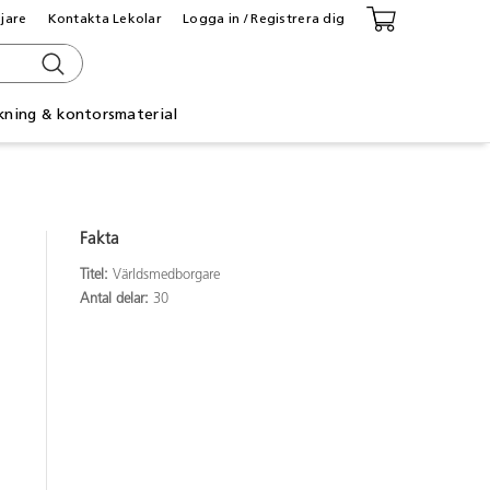
ljare
Kontakta Lekolar
Logga in / Registrera dig
kning & kontorsmaterial
Fakta
Titel:
Världsmedborgare
Antal delar:
30