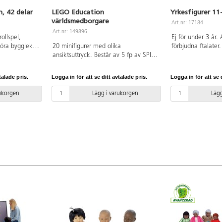
, 42 delar
LEGO Education
Yrkesfigurer 11
världsmedborgare
Art.nr: 17184
Art.nr: 149896
rollspel,
Ej för under 3 år.
göra byggleken
20 minifigurer med olika
förbjudna ftalater.
na i staden
ansiktsuttryck. Består av 5 fp av SPIKE
n i vårt
Essentials ersättningspaket 2. Från 3
rella
år.
talade pris.
Logga in för att se ditt avtalade pris.
Logga in för att se d
r vackert
iva träfigurer
rukorgen
Lägg i varukorgen
Lägg
or. Av FSC-
1 år.