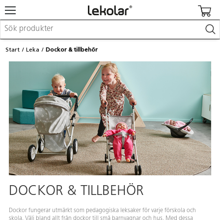
Möbler & inredning
Start
Leka
Dockor & tillbehör
Lekplatsutrustning & utemiljö
Skapa
Leka
Lära
Barnvagnar & småbarnsartiklar
Skolförbrukning & kontorsmaterial
Logga in / Registrera dig
Hitta din säljare
Kontakta Lekolar
DOCKOR & TILLBEHÖR
Dockor fungerar utmärkt som pedagogiska leksaker för varje förskola och
skola. Välj bland allt från dockor till små barnvagnar och hus. Med dessa