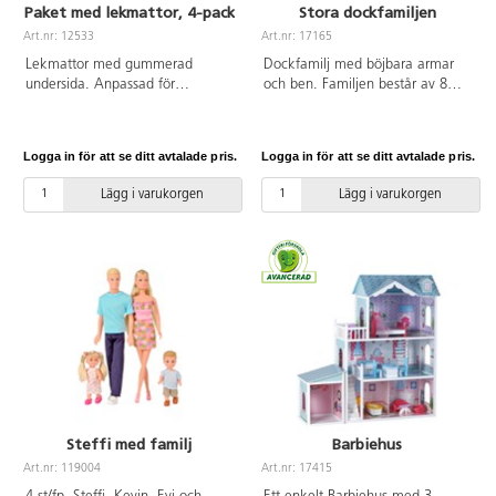
Paket med lekmattor, 4-pack
Stora dockfamiljen
Art.nr: 12533
Art.nr: 17165
Lekmattor med gummerad
Dockfamilj med böjbara armar
undersida. Anpassad för
och ben. Familjen består av 8
lekborden 83410 och 83411.
vuxna och 4 barn. Av trä och
Skyddar lekytan och är
plastdetaljer av POM. PVC-fri.
ljuddämpande. Av polyesterfilt.
Från 3 år.
Logga in för att se ditt avtalade pris.
Logga in för att se ditt avtalade pris.
PVC-fri.
Lägg i varukorgen
Lägg i varukorgen
Steffi med familj
Barbiehus
Art.nr: 119004
Art.nr: 17415