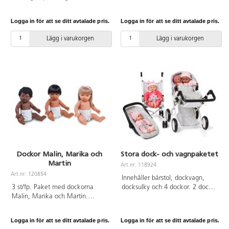
avtagbara kläder. Blandade
obehandlat så att man kan måla
färger. Dockor av polyester,
och tapetsera efter eget
Logga in för att se ditt avtalade pris.
Logga in för att se ditt avtalade pris.
stoppning av återvunnen
önskemål. Av björkplywood,
polyester. PVC-fri. Från 0 år.
FSC-märkt trä. Levereras
Lägg i varukorgen
Lägg i varukorgen
monterat. Figurer och möbler
ingår ej. PVC-fri. Från 3 år
Dockor Malin, Marika och
Stora dock- och vagnpaketet
Martin
Art.nr: 118924
Art.nr: 120854
Innehåller bärstol, dockvagn,
3 st/fp. Paket med dockorna
docksulky och 4 dockor. 2 dockor
Malin, Marika och Martin.
40 cm och 2 dockor 30 cm. Från
Verklighetstrogna dockor med
3 år.
hård kropp. Längd 38 cm. Av
Logga in för att se ditt avtalade pris.
Logga in för att se ditt avtalade pris.
PVC, utan förbjudna ftalater. Från