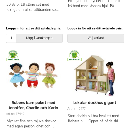
Ett rejält och mycket funktionellt
30 st/fp. Ett större set med
lekbord med låsbara hjul. På
lekfigurer i olika utföranden som
lekbordet kan barnen bygga med
utvecklar barnens förståelse och
klossar, lekdjur, järnväg m.m.
respekt för olika roller, åldrar,
Med 12 fack för smart förvaring,
kön och mångfald. Av PVC, utan
anpassade efter mått till
Logga in för att se ditt avtalade pris.
Logga in för att se ditt avtalade pris.
förbjudna ftalater. Från 3 år.
förvaringsbox Classic. Alla
Lekolars garage, bondgårdar och
Lägg i varukorgen
Välj variant
dockhus är anpassade för
lekbordet. Fina lekmattor för att
dämpa ljudet och skydda ytan
finns att köpa till. Av kraftig,
vitpigmenterad, FSC-godkänd
plywood. Levereras
färdigmonterat. Mått:
L99xB84xH55 cm. Fackens
innermått: B31xH20xD39 cm.
Från 3 år.
Rubens barn paket med
Lekolar dockhus gigant
Jennifer, Charlie och Karin
Art.nr: 17477
Art.nr: 17449
Stort dockhus i bra kvalitet med
Mycket fina och mjuka dockor
låsbara hjul. Öppet på båda sidor
med egen personlighet och
med hel mellanvägg. Levereras