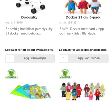
Docksulky
Dockor 21 cm, 6-pack
Art.nr: 118919
Art.nr: 156125
En smidig hopfällbar paraplysulky
6 st/fp. Dockor med hård kropp
till dockan med dubbla
och fina kläder. Blandade
låsanordningar och lackerat
modeller, dubbletter kan
chassi. Höjd till handtag ca
förekomma. Längd 21 cm.
53 cm. Mått: L48xB26xH53 cm.
Tillverkad av PVC, utan förbjudna
Logga in för att se ditt avtalade pris.
Logga in för att se ditt avtalade pris.
Chassi av metall, säkerhetsbälte
ftalater. Från 10 månader.
och sits av polyester. PVC-fri.
Lägg i varukorgen
Lägg i varukorgen
Från 3 år.