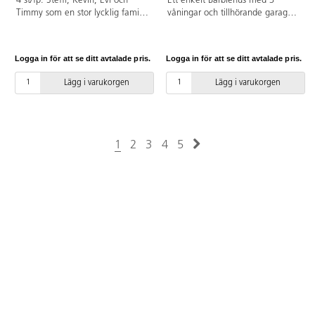
4 st/fp. Steffi, Kevin, Evi och
Ett enkelt Barbiehus med 3
Timmy som en stor lycklig familj.
våningar och tillhörande garage.
Dockorna är 12 cm och 29 cm
Med dekorerade väggar och
långa. Av PVC, utan förbjudna
golv. Inkluderar 13 möbler. Av
ftalater. Från 3 år.
FSC-märkt trä. Från 3 år.
Logga in för att se ditt avtalade pris.
Logga in för att se ditt avtalade pris.
Lägg i varukorgen
Lägg i varukorgen
1
2
3
4
5