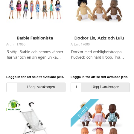
Barbie Fashionista
Dockor Lin, Aziz och Lulu
Art.nr: 17060
Art.nr: 17000
3 st/fp. Barbie och hennes vänner
Dockor med verklighetstrogna
har var och en sin egen unika
hudveck och hård kropp. Två
stil. Barbie Fashionistas hyllar
flickor och en pojke. Av PVC,
mångfald med modedockor som
utan förbjudna ftalater. Från 3 år.
uppmuntrar till realistiskt
Logga in för att se ditt avtalade pris.
Logga in för att se ditt avtalade pris.
berättande och oändliga
drömmar! Med en rad olika
Lägg i varukorgen
Lägg i varukorgen
hudfärger, ögonfärger, hårfärger
och frisyrer, kroppstyper och
modeuttryck speglar dockorna
den verklighet som barnen
känner igen. Innehåller 3
barbiedockor i olika utföranden.
Av PVC utan förbjudna ftalater.
Från 3 år.