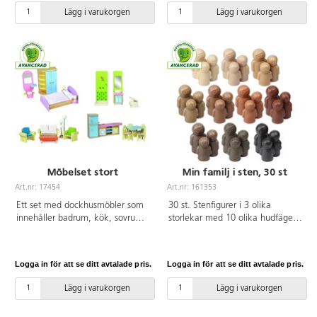
3 år.
Lägg i varukorgen
Lägg i varukorgen
Möbelset stort
Min familj i sten, 30 st
Art.nr: 17454
Art.nr: 161353
Ett set med dockhusmöbler som
30 st. Stenfigurer i 3 olika
innehåller badrum, kök, sovrum
storlekar med 10 olika hudfäger
och vardagsrum. Av återplanterat
och minimal mimik så att barnet
gummiträd. Mått på säng är
bjuds in till att bestämma
32x27 cm, skåp 25x9 cm, stol
känslouttrycken. De är taktila
Logga in för att se ditt avtalade pris.
Logga in för att se ditt avtalade pris.
14x7 cm, soffa är 21x11 cm och
och perfekta för sensorisk lek
dusch är 12x12x32 cm. PVC-fri.
men även för tidig matematik.
Lägg i varukorgen
Lägg i varukorgen
Från 3 år.
Lätta att tvätta. Passar utmärkt
både inom- och utomhus. Mått: