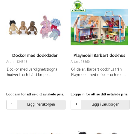
5,6,7 cm. Material: sten. Från 2
år.
Dockor med dockkläder
Playmobil Bärbart dockhus
Art.nr: 124545
Art.nr: 15560
Dockor med verklighetstrogna
64 delar. Bärbart dockhus från
hudveck och hård kropp.
Playmobil med möbler och roliga
Tillhörande kläder. Längd: 38 cm.
tillbehör. Skapa fantasivärldar
Av PVC, utan förbjudna ftalater.
och imitera livet hemma med
Från 3 år.
Playmobil och dess vänner. 3
Logga in för att se ditt avtalade pris.
Logga in för att se ditt avtalade pris.
lekfigurer och en hund ingår. Av
ABS. PVC-fri. Från 4 år.
Lägg i varukorgen
Lägg i varukorgen