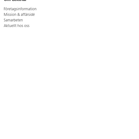
Företagsinformation
Mission & affärsidé
Samarbeten
Aktuellt hos oss
GDPR
Cookie Policy
Whistleblowing
Lediga jobb
Bruttoprislista lära, skapa, leka 2026-5
Bruttoprislista möbler 2026-3
Bruttoprislista lekplatsutrustning och utemiljö 2026-3
Kontakt
Öppettider kundtjänst: mån-tors 8-17, fre 8-16
Kundtjänst: 0479-19900
kundtjanst@lekolar.se
Besöksadress: Hallarydsvägen 8, 283 36 Osby
Postadress: Box 170, S-283 23 Osby
Växel: 0479-19800
Avtalskund?