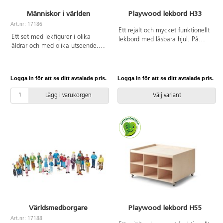
Människor i världen
Playwood lekbord H33
Art.nr: 17186
Ett rejält och mycket funktionellt
Ett set med lekfigurer i olika
lekbord med låsbara hjul. På
åldrar och med olika utseende.
lekbordet kan barnen bygga med
Utvecklar barnens förståelse och
klossar, lekdjur, järnväg m.m.
respekt för olika roller, kön och
Med 6 fack för smart förvaring,
mångfald. Av PVC, utan
anpassade efter mått till
Logga in för att se ditt avtalade pris.
Logga in för att se ditt avtalade pris.
förbjudna ftalater. Från 3 år.
förvaringsbox Classic. Alla
Lekolars garage, bondgårdar och
Lägg i varukorgen
Välj variant
dockhus är anpassade för
lekbordet. Fina lekmattor för att
dämpa ljudet och skydda ytan
finns att köpa till. Av kraftig,
vitpigmenterad, FSC-godkänd
plywood. Levereras
färdigmonterat. Mått:
L99xB84xH33 cm. Fackens
innermått: B31xH20xD39 cm.
Från 1 år.
Världsmedborgare
Playwood lekbord H55
Art.nr: 17188