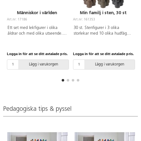
Människor i världen
Min familj i sten, 30 st
Art.nr: 17186
Art.nr: 161353
A
Ett set med lekfigurer i olika
30 st. Stenfigurer i 3 olika
åldrar och med olika utseende.
storlekar med 10 olika hudfäger
Utvecklar barnens förståelse och
och minimal mimik så att barnet
respekt för olika roller, kön och
bjuds in till att bestämma
mångfald. Av PVC, utan
känslouttrycken. De är taktila
Logga in för att se ditt avtalade pris.
Logga in för att se ditt avtalade pris.
L
förbjudna ftalater. Från 3 år.
och perfekta för sensorisk lek
men även för tidig matematik.
Lägg i varukorgen
Lägg i varukorgen
Lätta att tvätta. Passar utmärkt
både inom- och utomhus. Mått:
5,6,7 cm. Material: sten. Från 2
år.
Pedagogiska tips & pyssel