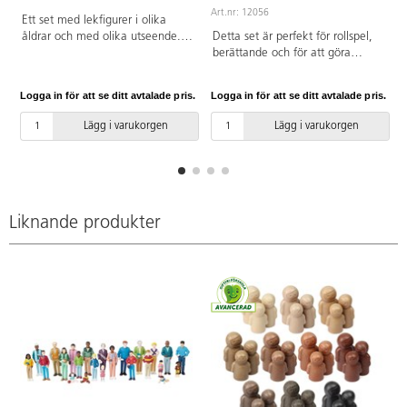
Art.nr: 12056
A
Ett set med lekfigurer i olika
åldrar och med olika utseende.
Detta set är perfekt för rollspel,
Utvecklar barnens förståelse och
berättande och för att göra
respekt för olika roller, kön och
byggleken mer levande.
mångfald. Av PVC, utan
Människorna i staden
Logga in för att se ditt avtalade pris.
Logga in för att se ditt avtalade pris.
L
förbjudna ftalater. Från 3 år.
representerar mångfalden i vårt
samhälle. De mångkulturella
Lägg i varukorgen
Lägg i varukorgen
familjerna och yrkena är vackert
illustrerade. Högkvalitativa
träfigurer med tryck på bägge
sidor. Av FSC-märkt trä. PVC-fri.
Från 1 år.
Liknande produkter