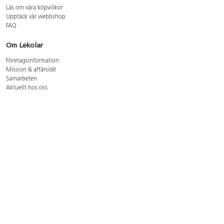
Läs om våra köpvillkor
Upptäck vår webbshop
FAQ
Om Lekolar
Företagsinformation
Mission & affärsidé
Samarbeten
Aktuellt hos oss
GDPR
Cookie Policy
Whistleblowing
Lediga jobb
Bruttoprislista lära, skapa, leka 2026-5
Bruttoprislista möbler 2026-3
Bruttoprislista lekplatsutrustning och utemiljö 2026-3
Kontakt
Öppettider kundtjänst: mån-tors 8-17, fre 8-16
Kundtjänst: 0479-19900
kundtjanst@lekolar.se
Besöksadress: Hallarydsvägen 8, 283 36 Osby