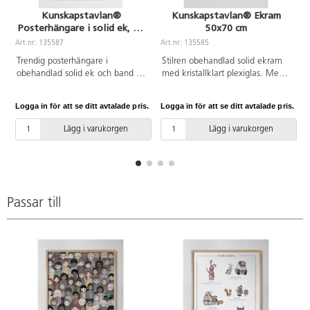
Kunskapstavlan®
Kunskapstavlan® Ekram
Posterhängare i solid ek, 31
50x70 cm
cm
Art.nr: 135587
Art.nr: 135585
A
Trendig posterhängare i
Stilren obehandlad solid ekram
obehandlad solid ek och band i
med kristallklart plexiglas. Med
veganskt läder för upphängning.
upphängningsanordning både för
Magneter i listerna för snabb och
stående och liggande placering.
Logga in för att se ditt avtalade pris.
Logga in för att se ditt avtalade pris.
L
smidig montering. Tillbehör för
Profilmått: 1,4x1,4x2,2 cm.
montering direkt på vägg
Lägg i varukorgen
Lägg i varukorgen
medföljer. Profilmått: 2x0,6x2
cm.
Passar till