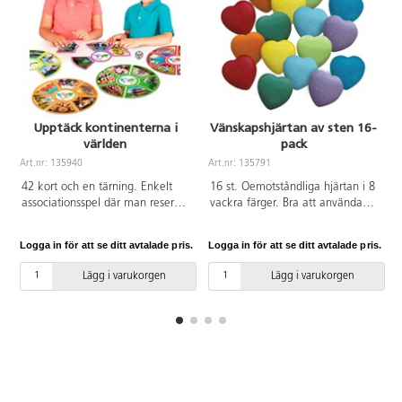
Upptäck kontinenterna i
Vänskapshjärtan av sten 16-
världen
pack
A
Art.nr: 135940
Art.nr: 135791
42 kort och en tärning. Enkelt
16 st. Oemotståndliga hjärtan i 8
associationsspel där man reser
vackra färger. Bra att använda
mellan kontinenterna och lär sig
som "tack" eller "förlåt" under
känna igen var de ligger,
dagen för barnen. Gjorda av
Logga in för att se ditt avtalade pris.
Logga in för att se ditt avtalade pris.
L
skillnader på landskap,
stenmaterial. PVC-fri. Mått 4 cm.
traditioner och kulturer. Varje
Från 2 år.
Lägg i varukorgen
Lägg i varukorgen
kontinent har en särskild färg så
att det lätt går att koppla ihop
rätt kort till kontinenterna. Att
förstå världen är det första steget
till att lära sig att respektera den.
Ingående råvara FSC-märkt.
PVC-fri. Från 3 år.