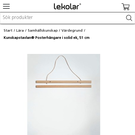
Möbler & inredning
Start
Lära
Samhällskunskap
Värdegrund
Lekplatsutrustning & utemiljö
Kunskapstavlan® Posterhängare i solid ek, 51 cm
Skapa
Leka
Lära
Barnvagnar & småbarnsartiklar
Skolförbrukning & kontorsmaterial
Logga in / Registrera dig
Hitta din säljare
Kontakta Lekolar