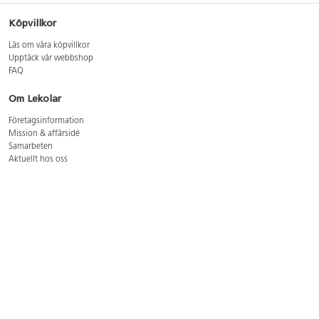
Köpvillkor
Läs om våra köpvillkor
Upptäck vår webbshop
FAQ
Om Lekolar
Företagsinformation
Mission & affärsidé
Samarbeten
Aktuellt hos oss
GDPR
Cookie Policy
Whistleblowing
Lediga jobb
Bruttoprislista lära, skapa, leka 2026-5
Bruttoprislista möbler 2026-3
Bruttoprislista lekplatsutrustning och utemiljö 2026-3
Kontakt
Öppettider kundtjänst: mån-tors 8-17, fre 8-16
Kundtjänst: 0479-19900