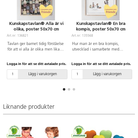
Kunskapstavlan® Alla är vi
Kunskapstavlan® En bra
olika, poster 50x70 cm
kompis, poster 50x70 cm
Art.nr: 136821
Art.nr: 135568
A
Tavlan ger barnet tidig förståelse
Hur man är en bra kompis,
för att vi alla är olika men lika
utvecklad i samarbete med
mycket värda. Producerad på
Friends. Producerad på
miljövänligt, matt
miljövänligt, matt
Logga in för att se ditt avtalade pris.
Logga in för att se ditt avtalade pris.
L
premiumpapper 200 g. Pappret
premiumpapper 200 g. Pappret
är åldersbeständigt och märkt
är åldersbeständigt och märkt
Lägg i varukorgen
Lägg i varukorgen
med EU Ecolabel och FSC.
med EU Ecolabel och FSC.
Svensktillverkat hos
Svensktillverkat hos
Svanencertifierat tryckeri. Ram
Svanencertifierat tryckeri. Ram
eller posterhängare köps separat.
eller posterhängare köps separat.
Framtagen i samarbete med
Framtagen i samarbete med
barnrättsorganisationen Friends.
barnrättsorganisationen Friends.
Liknande produkter