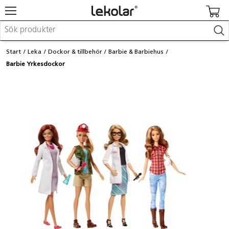
Möbler & inredning
Start
Leka
Dockor & tillbehör
Barbie & Barbiehus
Lekplatsutrustning & utemiljö
Barbie Yrkesdockor
Skapa
Leka
Lära
Barnvagnar & småbarnsartiklar
Skolförbrukning & kontorsmaterial
Logga in / Registrera dig
Hitta din säljare
Kontakta Lekolar