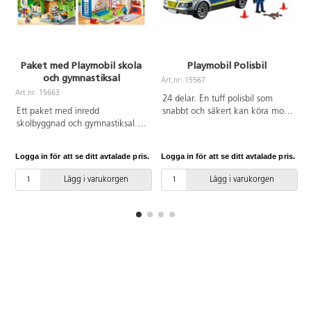
Paket med Playmobil skola
Playmobil Polisbil
och gymnastiksal
Art.nr: 15567
Art.nr: 15663
A
24 delar. En tuff polisbil som
Ett paket med inredd
snabbt och säkert kan köra mot
skolbyggnad och gymnastiksal.
brottsplatsen. Polisbilen har ett
Av ABS. PVC-fri. Från 4 år.
avtagbart tak så att man enkelt
kan placera polisfiguren som
Logga in för att se ditt avtalade pris.
Logga in för att se ditt avtalade pris.
L
ingår. För ljud och ljus krävs 1 st
AAA-batteri, ingår ej. Av ABS.
Lägg i varukorgen
Lägg i varukorgen
PVC-fri. Från 4 år.