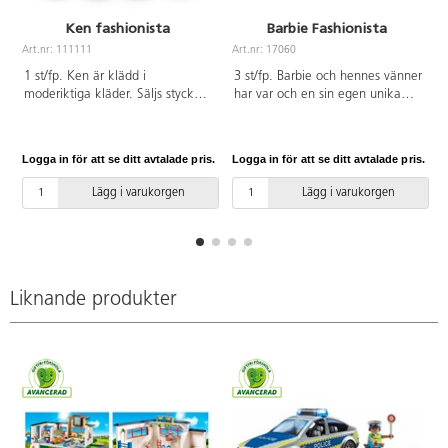
Ken fashionista
Barbie Fashionista
Art.nr: 111111
Art.nr: 17060
A
1 st/fp. Ken är klädd i
3 st/fp. Barbie och hennes vänner
moderiktiga kläder. Säljs styckvis
har var och en sin egen unika
i blandade varianter, dubletter
stil. Barbie Fashionistas hyllar
kan förekomma. Av PVC, utan
mångfald med modedockor som
förbjudna ftalater. Från 3 år.
uppmuntrar till realistiskt
Logga in för att se ditt avtalade pris.
Logga in för att se ditt avtalade pris.
L
berättande och oändliga
drömmar! Med en rad olika
Lägg i varukorgen
Lägg i varukorgen
hudfärger, ögonfärger, hårfärger
och frisyrer, kroppstyper och
modeuttryck speglar dockorna
den verklighet som barnen
känner igen. Innehåller 3
barbiedockor i olika utföranden.
Liknande produkter
Av PVC utan förbjudna ftalater.
Från 3 år.