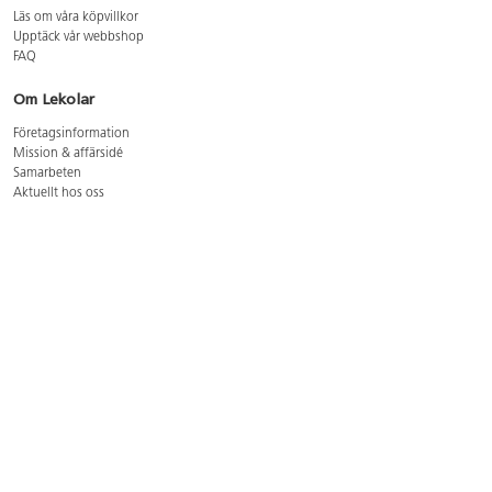
Läs om våra köpvillkor
Upptäck vår webbshop
FAQ
Om Lekolar
Företagsinformation
Mission & affärsidé
Samarbeten
Aktuellt hos oss
GDPR
Cookie Policy
Whistleblowing
Lediga jobb
Bruttoprislista lära, skapa, leka 2026-5
Bruttoprislista möbler 2026-3
Bruttoprislista lekplatsutrustning och utemiljö 2026-3
Kontakt
Öppettider kundtjänst: mån-tors 8-17, fre 8-16
Kundtjänst: 0479-19900
kundtjanst@lekolar.se
Besöksadress: Hallarydsvägen 8, 283 36 Osby