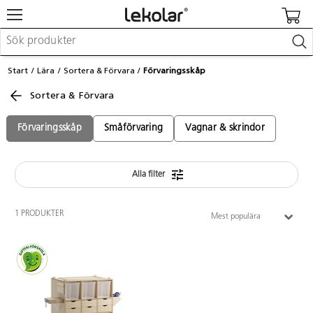
Möbler & inredning
Start
Lära
Sortera & Förvara
Förvaringsskåp
Lekplatsutrustning & utemiljö
Sortera & Förvara
Skapa
Leka
Lära
Förvaringsskåp
Småförvaring
Vagnar & skrindor
Barnvagnar & småbarnsartiklar
Skolförbrukning & kontorsmaterial
Alla filter
Logga in / Registrera dig
1 PRODUKTER
Mest populära
Hitta din säljare
Kontakta Lekolar