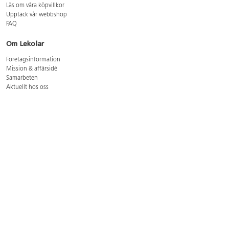
Läs om våra köpvillkor
Upptäck vår webbshop
FAQ
Om Lekolar
Företagsinformation
Mission & affärsidé
Samarbeten
Aktuellt hos oss
GDPR
Cookie Policy
Whistleblowing
Lediga jobb
Bruttoprislista lära, skapa, leka 2026-5
Bruttoprislista möbler 2026-3
Bruttoprislista lekplatsutrustning och utemiljö 2026-3
Kontakt
Öppettider kundtjänst: mån-tors 8-17, fre 8-16
Kundtjänst: 0479-19900
kundtjanst@lekolar.se
Besöksadress: Hallarydsvägen 8, 283 36 Osby