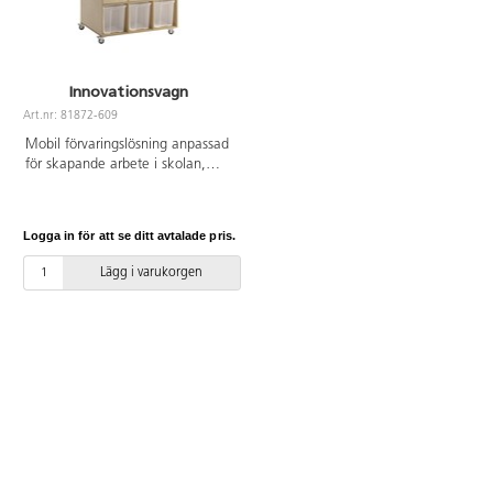
Innovationsvagn
Art.nr: 81872-609
Mobil förvaringslösning anpassad
för skapande arbete i skolan,
t.ex. i ett makerspace. Utrustad
med lådor och backar för
förvaring av saxar, papper, lim,
Logga in för att se ditt avtalade pris.
pennor och allt annat som
behövs för att vara kreativ.
Lägg i varukorgen
Levereras med hyvelbänk och
verktygsförvaring, samt
skruvtving och förvaringsplats för
långt material. Tillverkad av
18 mm björkkryssfaner. Bredd
inkl. skruvstäd: 181 cm. 12 stora
plastbackar H30 cm, 9 trälådor
H9 cm och 6 trälådor H13 cm
ingår.