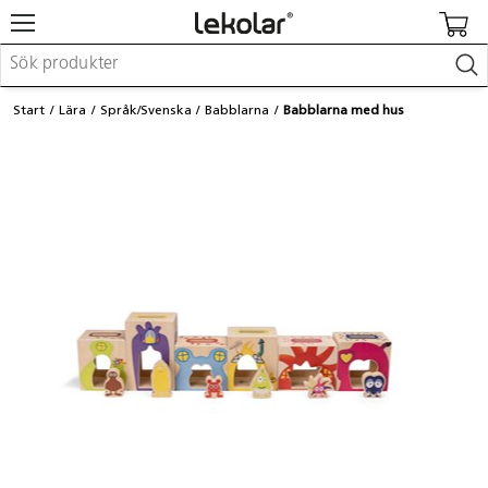
Möbler & inredning
Start
Lära
Språk/Svenska
Babblarna
Babblarna med hus
Lekplatsutrustning & utemiljö
Skapa
Leka
Lära
Barnvagnar & småbarnsartiklar
Skolförbrukning & kontorsmaterial
Logga in / Registrera dig
Hitta din säljare
Kontakta Lekolar