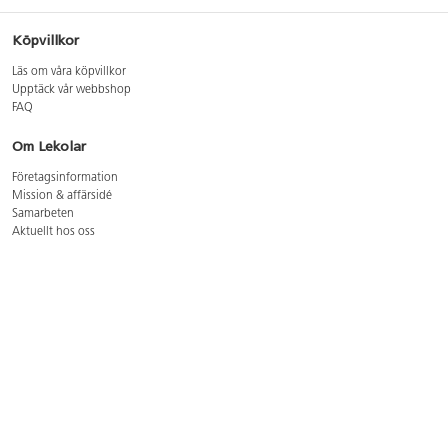
Köpvillkor
Läs om våra köpvillkor
Upptäck vår webbshop
FAQ
Om Lekolar
Företagsinformation
Mission & affärsidé
Samarbeten
Aktuellt hos oss
GDPR
Cookie Policy
Whistleblowing
Lediga jobb
Bruttoprislista lära, skapa, leka 2026-5
Bruttoprislista möbler 2026-3
Bruttoprislista lekplatsutrustning och utemiljö 2026-3
Kontakt
Öppettider kundtjänst: mån-tors 8-17, fre 8-16