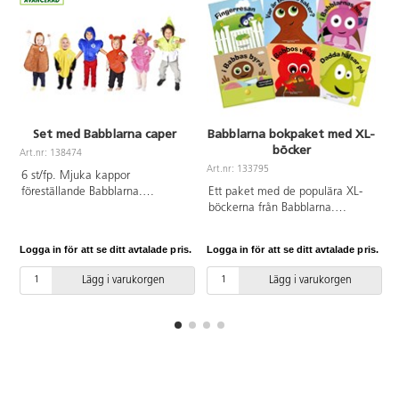
Från 2 år.
Set med Babblarna caper
Babblarna bokpaket med XL-
böcker
Art.nr: 138474
Art.nr: 133795
A
6 st/fp. Mjuka kappor
föreställande Babblarna.
Ett paket med de populära XL-
Kardborreknäppning gör dem
böckerna från Babblarna.
enkla att ta av och på. Av mjuk
Hållbara för de minsta att
polyesterplysch. PVC-fri. Storlek
bläddra i själva och stora så att
Logga in för att se ditt avtalade pris.
Logga in för att se ditt avtalade pris.
L
86-110. Lagom för åldrarna 1-4
många kan titta samtidigt.
år.
Innehåller: I Bobbos väska, Var är
Lägg i varukorgen
Lägg i varukorgen
Babbas saker, Dadda hälsar på, I
Babblarnas hus, Fingerresan och I
Babbas byrå.