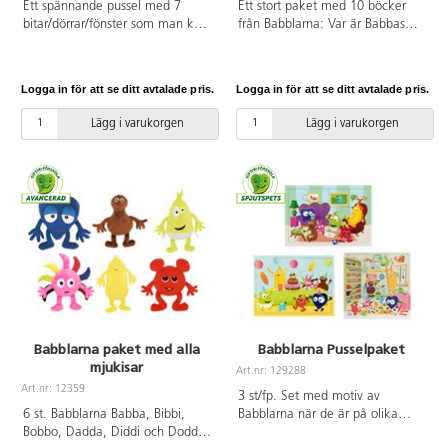
Ett spännande pussel med 7
Ett stort paket med 10 böcker
bitar/dörrar/fönster som man kan
från Babblarna: Var är Babbas
öppna och stänga. Genom att
saker?, I Bobbos väska, Kalas hos
flytta de små Babblarnafigurerna
Babblarna, Dadda hälsar på, I
mellan olika aktiviteter och rum
Babblarnas hus, I Babblarnas
Logga in för att se ditt avtalade pris.
Logga in för att se ditt avtalade pris.
kan barnet stimulera sin fantasi
prylbod, Natti natti Babblarna,
och utveckla sina motoriska
Fingerresan, Babola Salabim och
Lägg i varukorgen
Lägg i varukorgen
färdigheter samtidigt som de har
Stompalång med Babblarna.
roligt. Mått: 30x22 cm. Från 1 år.
Babblarna paket med alla
Babblarna Pusselpaket
mjukisar
Art.nr: 129288
Art.nr: 12359
3 st/fp. Set med motiv av
6 st. Babblarna Babba, Bibbi,
Babblarna när de är på olika
Bobbo, Dadda, Diddi och Doddo
äventyr. Gedigna träpussel med