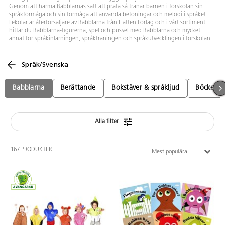
Genom att härma Babblarnas sätt att prata så tränar barnen i förskolan sin
språkförmåga och sin förmåga att använda betoningar och melodi i språket.
Lekolar är återförsäljare av Babblarna från Hatten Förlag och i vårt sortiment
hittar du Babblarna-figurerna, spel och pussel med Babblarna och mycket
annat för språkinlärningen, språkträningen och språkutvecklingen i förskolan.
Språk/Svenska
Babblarna
Berättande
Bokstäver & språkljud
Böcker, 
Alla filter
167 PRODUKTER
Mest populära