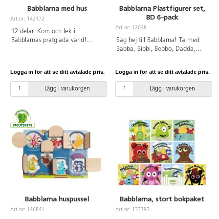
Babblarna med hus
Babblarna Plastfigurer set,
BD 6-pack
Art.nr: 142172
Art.nr: 12048
12 delar. Kom och lek i
Babblarnas pratglada värld!
Säg hej till Babblarna! Ta med
Vilken Babblare passar i hålet på
Babba, Bibbi, Bobbo, Dadda,
toppen av huset? Para ihop rätt
Diddi och Doddo på äventyr!
figur med rätt färg och följ
Roliga plastfigurer för fantasifull
Logga in för att se ditt avtalade pris.
Logga in för att se ditt avtalade pris.
fotspåren. Lärorik lek med alla
språklek. Runda, mjuka och
barnens favoriter från Babblarnas
färgglada blir Babblarnas figurer
Lägg i varukorgen
Lägg i varukorgen
värld! Mått: Höjd på figurer: 40-
en klar favorit i leksakshyllan
75 mm. Material: FSC-märkt trä.
eller varför inte ute i skogen.
PVC-fri. Från 1 år.
Figurerna är 7-10 centimeter
höga. Av PVC utan ftalater. Från
0 år. Vi rekommenderar att
använda dem som leksaker, inte
för att suga eller tugga på.
Babblarna huspussel
Babblarna, stort bokpaket
Art.nr: 146841
Art.nr: 133793