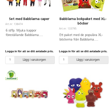
Set med Babblarna caper
Babblarna bokpaket med XL-
böcker
Art.nr: 138474
Art.nr: 133795
6 st/fp. Mjuka kappor
föreställande Babblarna.
Ett paket med de populära XL-
Kardborreknäppning gör dem
böckerna från Babblarna.
enkla att ta av och på. Av mjuk
Hållbara för de minsta att
polyesterplysch. PVC-fri. Storlek
bläddra i själva och stora så att
Logga in för att se ditt avtalade pris.
Logga in för att se ditt avtalade pris.
86-110. Lagom för åldrarna 1-4
många kan titta samtidigt.
år.
Innehåller: I Bobbos väska, Var är
Lägg i varukorgen
Lägg i varukorgen
Babbas saker, Dadda hälsar på, I
Babblarnas hus, Fingerresan och I
Babbas byrå.