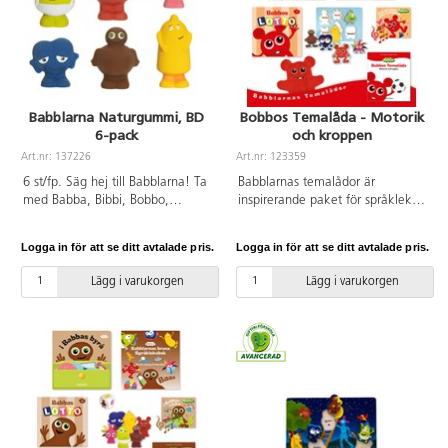
år.
Babblarna Naturgummi, BD
Bobbos Temalåda - Motorik
6-pack
och kroppen
Art.nr: 137226
Art.nr: 123359
6 st/fp. Säg hej till Babblarna! Ta
Babblarnas temalådor är
med Babba, Bibbi, Bobbo,
inspirerande paket för språklek
Dadda, Diddi och Doddo på
på ett specifikt tema förankrat i
äventyr! Roliga plastfigurer för
förskolans läroplan. I Bobbos
Logga in för att se ditt avtalade pris.
Logga in för att se ditt avtalade pris.
fantasifull språklek. Runda,
språklåda är temat motorik och
mjuka och färgglada blir
kroppen. Materialet ger begrepp
Lägg i varukorgen
Lägg i varukorgen
Babblarnas figurer en klar favorit
för kroppsdelar, vad man kan
i leksakshyllan eller varför inte
göra med kroppen samt leker
ute i skogen. Dessa är gjorda av
med rösten. Lådan innehåller en
naturgummi som är ett härligt
stor kartongbok ”Fingerresan”,
lent naturmaterial från
en Språkleksbok med härliga
gummiträd och de är målade
uppslag för språkutvecklande
med organiska giftfria färger. De
aktiviteter, en sång med
är sköna för små händer och är
tillhörande sånglek, ett lottospel,
både hållbara och biologiskt
Bobbo som handdocka och ett