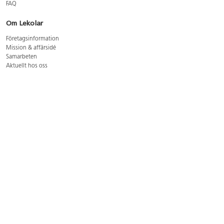
FAQ
Om Lekolar
Företagsinformation
Mission & affärsidé
Samarbeten
Aktuellt hos oss
GDPR
Cookie Policy
Whistleblowing
Lediga jobb
Bruttoprislista lära, skapa, leka 2026-5
Bruttoprislista möbler 2026-3
Bruttoprislista lekplatsutrustning och utemiljö 2026-3
Kontakt
Öppettider kundtjänst: mån-tors 8-17, fre 8-16
Kundtjänst: 0479-19900
kundtjanst@lekolar.se
Besöksadress: Hallarydsvägen 8, 283 36 Osby
Postadress: Box 170, S-283 23 Osby
Växel: 0479-19800