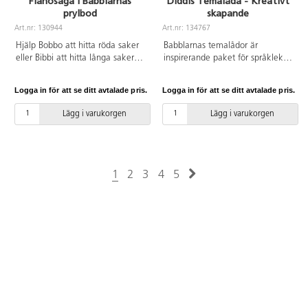
Flanosaga I Babblarnas
Diddis Temalåda - Kreativt
en lättläst och tydlig
prylbod
skapande
handledning.
Art.nr: 130944
Art.nr: 134767
Hjälp Bobbo att hitta röda saker
Babblarnas temalådor är
eller Bibbi att hitta långa saker!
inspirerande paket för språklek
Passar perfekt för den som vill
på ett specifikt tema förankrat i
bygga ordförråd och fokusera lite
förskolans läroplan. I Diddis
Logga in för att se ditt avtalade pris.
Logga in för att se ditt avtalade pris.
extra på beskrivande ord.
språklåda är temat kreativt
Färdigtryckta flanobilder.
skapande. Materialet ger
Lägg i varukorgen
Lägg i varukorgen
Sagotexten är på svenska och
begrepp för färger, instrument,
med teckenstöd/TAKK. Av FSC-
verktyg och redskap samt leker
märkt papper. PVC-fri.
med hur olika saker låter. Lådan
innehåller en stor kartongbok
”Skapardag med Babblarna”, en
1
2
3
4
5
Språkleksbok med lekfulla
uppslag för språkutvecklande
aktiviteter, en sång med
tillhörande sånglek, ett lottospel,
Diddi som handdocka och
Babblarnaklossar av trä.
Materialet levereras med en
lättläst och tydlig handledning.
PVC-fri.