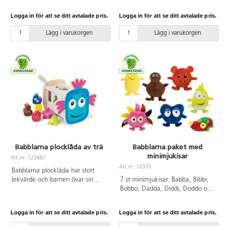
som mellanstora mjukisar i ett
12 bitar i ram. Här tränas färger
paket! I leken med Babblarna,
och former tillsammans med
Logga in för att se ditt avtalade pris.
Logga in för att se ditt avtalade pris.
Babblarnas namn och deras
motoriken. Mått: 30x21 cm.
speciella sätt att prata, så
PVC-fri. Från 3 år.
Lägg i varukorgen
Lägg i varukorgen
utvecklas språket. Men
babblarnas värld är naturligtvis
också fylld av relevanta begrepp,
precis som barnets värld, och
tillsammans med Babblarna
benämner ni och leker med allt
ni ser och upplever för att
utveckla språket. Alla Babblarna
mjukisar är leksakstestade och
CE-märkta. 26–30 cm höga.
100 % polyester. PVC-fri. Tvättas
i 40 °C. Från 0 år.
Babblarna plocklåda av trä
Babblarna paket med
minimjukisar
Art.nr: 122687
Art.nr: 12370
Babblarna plocklåda har stort
lekvärde och barnen övar sin
7 st minimjukisar. Babba, Bibbi,
finmotorik. När barn babblar,
Bobbo, Dadda, Diddi, Doddo och
pratar, sjunger och leker
bilen Tut. I leken med Babblarna,
tillsammans med Babblarna,
Babblarnas namn och deras
Logga in för att se ditt avtalade pris.
Logga in för att se ditt avtalade pris.
utvecklar de också sitt eget tal
speciella sätt att prata, så
och språk. Plocklådan har formen
utvecklas språket. Babblarna