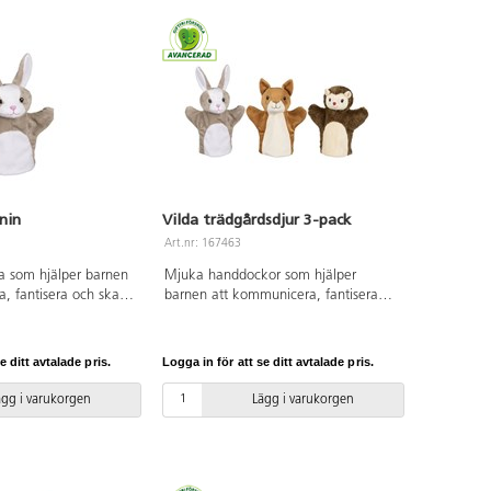
nin
Vilda trädgårdsdjur 3-pack
Art.nr: 167463
 som hjälper barnen
Mjuka handdockor som hjälper
, fantisera och skapa
barnen att kommunicera, fantisera
t: 24-28 cm. Från 1
och skapa berättelser. Innehåller en
ekorre, en igelkott och en kanin.
Mått: 24-28 cm. Från 1 år.
e ditt avtalade pris.
Logga in för att se ditt avtalade pris.
ägg i varukorgen
Lägg i varukorgen