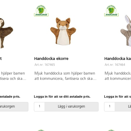
strukturerat med språkträning med
barn i behov av extra stöd för sin
språkutveckling, så rekommenderar vi
att komplettera paketet med boken
"Tal & språkträning i Babblarnas
värld" av Iréne Johansson artnr
129608.
t
Handdocka ekorre
Handdocka ka
Art.nr: 167465
Art.nr: 167464
hjälper barnen
Mjuk handdocka som hjälper barnen
Mjuk handdocka
tisera och skapa
att kommunicera, fantisera och skapa
att kommunicera
-28 cm. Från 1
berättelser. Mått: 24-28 cm. Från 1
berättelser. Måt
år.
år.
avtalade pris.
Logga in för att se ditt avtalade pris.
Logga in för att s
varukorgen
Lägg i varukorgen
L