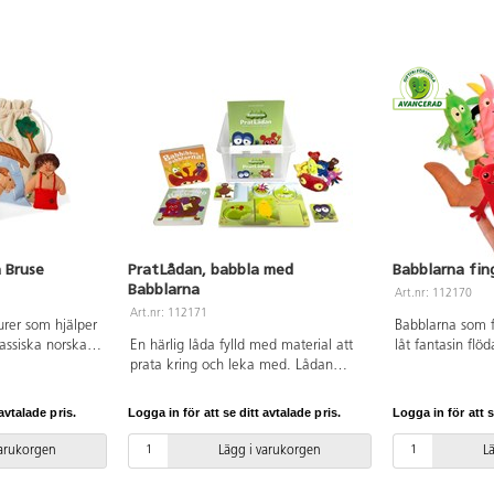
 Bruse
PratLådan, babbla med
Babblarna fin
Babblarna
Art.nr: 112170
Art.nr: 112171
gurer som hjälper
Babblarna som f
assiska norska
En härlig låda fylld med material att
låt fantasin flö
bockarna Bruse.
prata kring och leka med. Lådan
små kompisar. S
a sida är bron
innehåller följande: Babblarna
ett paket - Babb
under bron finns
fingerdockor - lek och låt fantasin
Dadda, Diddi oc
avtalade pris.
Logga in för att se ditt avtalade pris.
Logga in för att s
ätta trollet.
flöda! 8-10 cm. Bilen Tut - vem vill
10 cm. PVC-fri. 
2 cm. Mått på
åka med? Alla fingerdockorna får
varukorgen
Lägg i varukorgen
L
Material: bomull
plats! Tittutpussel med Babblarna som
handtvätt. PVC-
gömmer sig bakom buskarna i