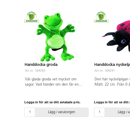
fri. Från 18 månader.
Handdocka groda
Handdocka nyckelp
Art.nr: 164293
Art.nr: 164291
Vår glada groda vet mycket om
Den här nyckelpigan f
sagor. Vad händer om den får en
Mått: 22 cm. Från 0 å
puss? Mått: 22 cm. Från 0 år.
Logga in för att se ditt avtalade pris.
Logga in för att se ditt 
Lägg i varukorgen
Lägg i 