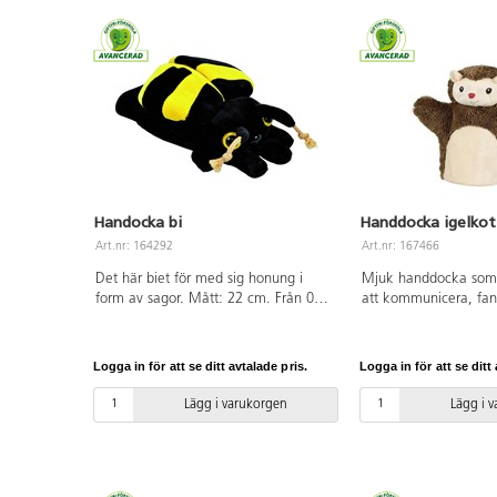
Handocka bi
Handdocka igelkot
Art.nr: 164292
Art.nr: 167466
Det här biet för med sig honung i
Mjuk handdocka som 
form av sagor. Mått: 22 cm. Från 0
att kommunicera, fan
år.
berättelser. Mått: 24
år.
Logga in för att se ditt avtalade pris.
Logga in för att se ditt 
Lägg i varukorgen
Lägg i 