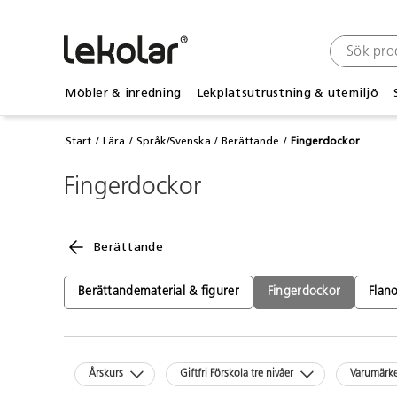
Möbler & inredning
Lekplatsutrustning & utemiljö
Start
Lära
Språk/Svenska
Berättande
Fingerdockor
Fingerdockor
Berättande
Berättandematerial & figurer
Fingerdockor
Flan
Årskurs
Giftfri Förskola tre nivåer
Varumärk