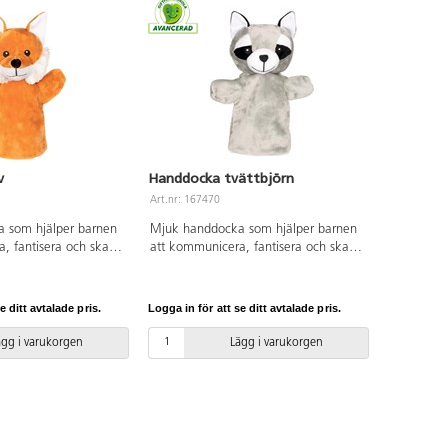
v
Handdocka tvättbjörn
Art.nr: 167470
 som hjälper barnen
Mjuk handdocka som hjälper barnen
, fantisera och skapa
att kommunicera, fantisera och skapa
t: 24-28 cm. Från 1
berättelser. Mått: 24-28 cm. Från 1
år.
e ditt avtalade pris.
Logga in för att se ditt avtalade pris.
ägg i varukorgen
Lägg i varukorgen