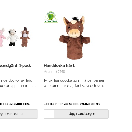
bondgård 4-pack
Handdocka häst
Art.nr: 167468
 fingerdockor av hög
Mjuk handdocka som hjälper barnen
dockor uppmanar till
att kommunicera, fantisera och skapa
 samt inspirerar till
berättelser. Mått: 24-28 cm. Från 1
r. Kombinera gärna
år.
r att skapa en mer
e ditt avtalade pris.
Logga in för att se ditt avtalade pris.
. Innehåller ett får, en
 en häst. Mått: 9 cm.
ägg i varukorgen
Lägg i varukorgen
ukt fleecematerial.
r.