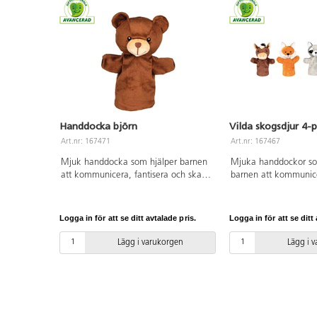
Handdocka björn
Vilda skogsdjur 4-
Art.nr: 167471
Art.nr: 167467
Mjuk handdocka som hjälper barnen
Mjuka handdockor so
att kommunicera, fantisera och skapa
barnen att kommunice
berättelser. Mått: 24-28 cm. Från 1
och skapa berättelser
år.
björn, en räv, en tvät
vildhäst. Mått: 24-28 
Logga in för att se ditt avtalade pris.
Logga in för att se ditt 
Lägg i varukorgen
Lägg i 