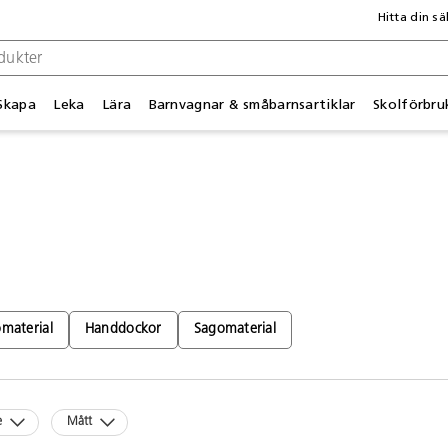
Hitta din sä
Skapa
Leka
Lära
Barnvagnar & småbarnsartiklar
Skolförbru
omaterial
Handdockor
Sagomaterial
e
Mått