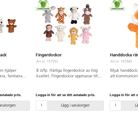
pack
Fingerdockor
Handdocka rä
Art.nr: 157553
Art.nr: 167469
m hjälper
8 st/fp. Härliga fingerdockor av hög
Mjuk handdocka
ra, fantisera
kvalitet. Fingerdockor uppmanar till
att kommunicera
. Innehåller en
lek och att prata samt inspirerar till
berättelser. Måt
tbjörn och en
spännande sagor. Mått: 9 cm.
år.
cm. Från 1 år.
Tillverkade i mjukt fleecematerial.
avtalade pris.
Logga in för att se ditt avtalade pris.
Logga in för att s
PVC-fri. Från 3 år.
varukorgen
Lägg i varukorgen
L