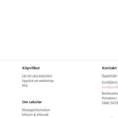
Köpvillkor
Kontakt
Läs om våra köpvillkor
Öppettider 
Upptäck vår webbshop
Kundtjänst
FAQ
kundtjanst@
Besöksadres
Postadress:
Om Lekolar
Växel: 047
Företagsinformation
Mission & affärsidé