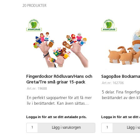
20 PRODUKTER
Fingerdockor Rödluvan/Hans och
Sagopåse Bockarna
Greta/Tre små grisar 15-pack
Art.nr: 162706
Art.nr: 19688
5 delar. Fina fingerfi
En perfekt sagopartner för att få mer
berättandet av den kl
liv i berättandet. Kan även sättas
folksagan om de tre 
direkt på en flanotavla då de har
Motivet på påsens en
kardborrefäste på ryggen. Innehåller
som går över ån och 
Logga in för att se ditt avtalade pris.
Logga in för att se ditt 
fingerdockor till sagorna Rödluvan,
en ficka där man kan s
Hans och Greta samt Tre små grisar.
Mått på påsen: 16x2
Lägg i varukorgen
Lägg i 
PVC-fri. Från 3 år.
figurerna: ca 10 cm. 
och polyester. 40 °C 