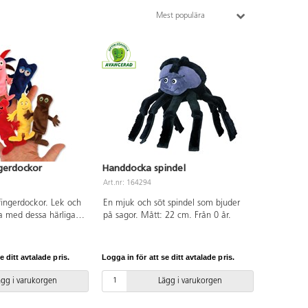
Mest populära
gerdockor
Handdocka spindel
Art.nr: 164294
ingerdockor. Lek och
En mjuk och söt spindel som bjuder
da med dessa härliga
på sagor. Mått: 22 cm. Från 0 år.
et om 6 Babblare i
a, Bibbi, Bobbo,
h Doddo. Storlek: 8–
e ditt avtalade pris.
Logga in för att se ditt avtalade pris.
Från 0 år.
ägg i varukorgen
Lägg i varukorgen