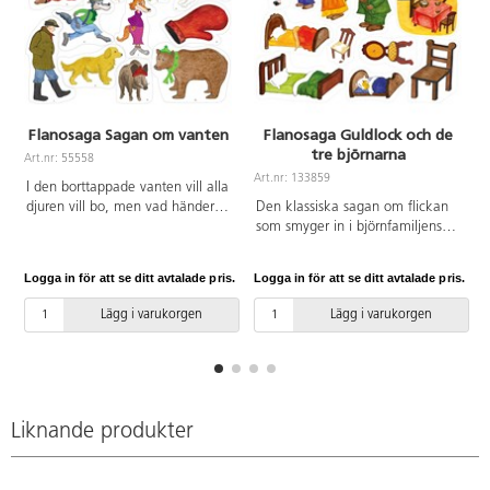
Flanosaga Sagan om vanten
Flanosaga Guldlock och de
tre björnarna
Art.nr: 55558
Art.nr: 133859
A
I den borttappade vanten vill alla
djuren vill bo, men vad händer
Den klassiska sagan om flickan
när gubben kommer på att han
som smyger in i björnfamiljens
tappat vanten… Lek och lär med
hus utan lov… En
att räkna och med upprepning
upprepningssaga, öva begrepp
Logga in för att se ditt avtalade pris.
Logga in för att se ditt avtalade pris.
L
och rim som är bra för
som bl.a. liten, mellan och stor.
språkutvecklingen. Färdigtryckta
Färdigtryckta flanobilder. Svensk
Lägg i varukorgen
Lägg i varukorgen
flanobilder. Svensk sagotext
sagotext ingår. Av FSC-märkt
ingår. Av FSC-märkt papper.
papper. PVC-fri.
PVC-fri.
Liknande produkter