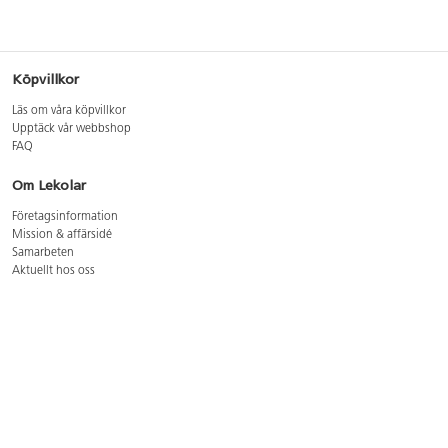
Köpvillkor
Läs om våra köpvillkor
Upptäck vår webbshop
FAQ
Om Lekolar
Företagsinformation
Mission & affärsidé
Samarbeten
Aktuellt hos oss
GDPR
Cookie Policy
Whistleblowing
Lediga jobb
Bruttoprislista lära, skapa, leka 2026-5
Bruttoprislista möbler 2026-3
Bruttoprislista lekplatsutrustning och utemiljö 2026-3
Kontakt