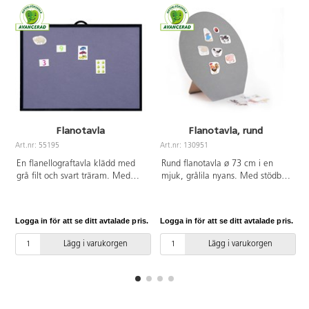
Flanotavla
Flanotavla, rund
Art.nr: 55195
Art.nr: 130951
A
En flanellograftavla klädd med
Rund flanotavla ø 73 cm i en
grå filt och svart träram. Med
mjuk, grålila nyans. Med stödben
stödben på baksidan så att den
och upphängningsband. PVC-fri.
kan stå fritt, samt svart
upphängningsband om man vill
Logga in för att se ditt avtalade pris.
Logga in för att se ditt avtalade pris.
L
hänga den på väggen. Mått:
90x80 cm. Av 3 mm MDF-skiva.
Lägg i varukorgen
Lägg i varukorgen
PVC-fri.