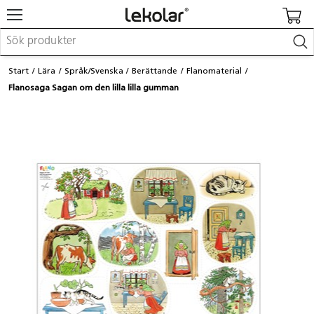
Möbler & inredning
Start
Lära
Språk/Svenska
Berättande
Flanomaterial
Lekplatsutrustning & utemiljö
Flanosaga Sagan om den lilla lilla gumman
Skapa
Leka
Lära
Barnvagnar & småbarnsartiklar
Skolförbrukning & kontorsmaterial
Logga in / Registrera dig
Hitta din säljare
Kontakta Lekolar