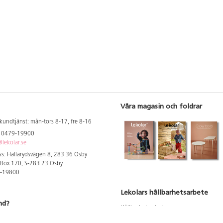
Våra magasin och foldrar
kundtjänst: mån-tors 8-17, fre 8-16
: 0479-19900
lekolar.se
s: Hallarydsvägen 8, 283 36 Osby
 Box 170, S-283 23 Osby
9-19800
Lekolars hållbarhetsarbete
nd?
Hållbarhetsarbete
Hållbarhetsredovisning 2023
 att se dina rabatterade priser