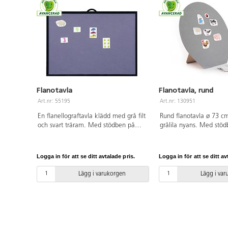
Flanotavla
Flanotavla, rund
Art.nr: 55195
Art.nr: 130951
En flanellograftavla klädd med grå filt
Rund flanotavla ø 73 cm
och svart träram. Med stödben på
grålila nyans. Med stö
baksidan så att den kan stå fritt, samt
upphängningsband. PVC-
svart upphängningsband om man vill
hänga den på väggen. Mått: 90x80
Logga in för att se ditt avtalade pris.
Logga in för att se ditt av
cm. Av 3 mm MDF-skiva. PVC-fri.
Lägg i varukorgen
Lägg i va