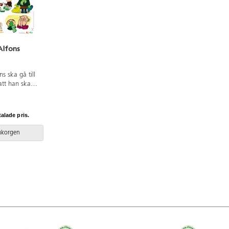
Alfons
s ska gå till
att han ska
ska bara… En
else som
till.
talade pris.
r. Svensk
-märkt papper.
rukorgen