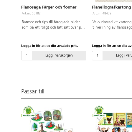
Flanosaga Färger och former
Flanellografkartong
Art.nr: 55182
Art.nr: 48439
Ramsor och tips till färgglada bilder
Velouriserad vit kartong
som på ett roligt och lätt sätt övar på
tillverkning av flanosa
färg och form. Färdigtryckta
cm, 225 g. Av FSC-mär
flanobilder. Svensk sagotext ingår. Av
PVC-fri.
FSC-märkt papper. PVC-fri.
Logga in för att se ditt avtalade pris.
Logga in för att se ditt av
Lägg i varukorgen
Lägg i va
Passar till