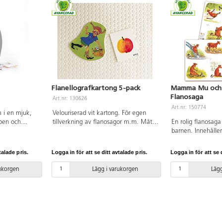
Flanellografkartong 5-pack
Mamma Mu och
Flanosaga
Art.nr: 130626
Art.nr: 150774
 i en mjuk,
Velouriserad vit kartong. För egen
dben och
tillverkning av flanosagor m.m. Mått:
En rolig flanosaga
fri.
46x64 cm, 225 g. Av FSC-märkt
barnen. Innehålle
papper. PVC-fri.
som förstärker spr
färdigtryckta flan
talade pris.
Logga in för att se ditt avtalade pris.
Logga in för att se d
samt sagotext me
Av FSC-märkt papp
rukorgen
Lägg i varukorgen
Lägg