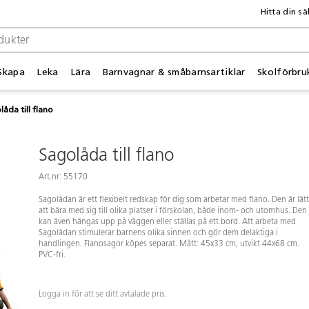
Hitta din sä
Skapa
Leka
Lära
Barnvagnar & småbarnsartiklar
Skolförbru
åda till flano
Sagolåda till flano
Art.nr: 55170
Sagolådan är ett flexibelt redskap för dig som arbetar med flano. Den är lätt
att bära med sig till olika platser i förskolan, både inom- och utomhus. Den
kan även hängas upp på väggen eller ställas på ett bord. Att arbeta med
Sagolådan stimulerar barnens olika sinnen och gör dem delaktiga i
handlingen. Flanosagor köpes separat. Mått: 45x33 cm, utvikt 44x68 cm.
PVC-fri.
Logga in för att se ditt avtalade pris.