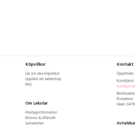
Köpvillkor
Kontakt
Läs om våra köpvillkor
Öppettider 
Upptäck vår webbshop
Kundtjänst
FAQ
kundtjanst@
Besöksadres
Postadress:
Om Lekolar
Växel: 047
Företagsinformation
Mission & affärsidé
Avtalsku
Samarbeten
Aktuellt hos oss
Logga in för
GDPR