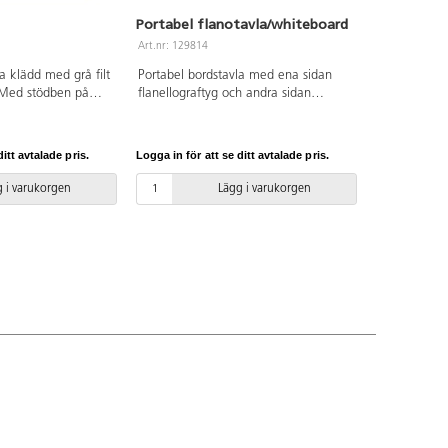
Portabel flanotavla/whiteboard
Art.nr: 129814
la klädd med grå filt
Portabel bordstavla med ena sidan
 Med stödben på
flanellograftyg och andra sidan
n kan stå fritt, samt
magnetisk whiteboard. Mått: 44×36
gsband om man vill
cm. PVC-fri.
gen. Mått: 90x80
itt avtalade pris.
Logga in för att se ditt avtalade pris.
skiva. PVC-fri.
 i varukorgen
Lägg i varukorgen