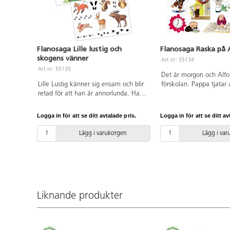
Flanosaga Lille lustig och
Flanosaga Raska på 
skogens vänner
Art.nr: 55134
Art.nr: 55135
Det är morgon och Alfon
Lille Lustig känner sig ensam och blir
förskolan. Pappa tjatar 
retad för att han är annorlunda. Han
raska på, men Alfons 
ger sig av och träffar nya vänner som
underbar vardagsberätt
lär honom att olika ändå har lika
många barn kan relatera 
Logga in för att se ditt avtalade pris.
Logga in för att se ditt av
värde. Sagan kan kopplas till
Färdigtryckta flanobilde
läroplanen både gällande värdegrund
sagotext ingår. Av FSC
Lägg i varukorgen
Lägg i va
men även naturkunskap då man
PVC-fri.
också kan gissa djurspåren!
Färdigtryckta flanobilder. Svensk
sagotext ingår. Av FSC-märkt papper.
PVC-fri.
Liknande produkter