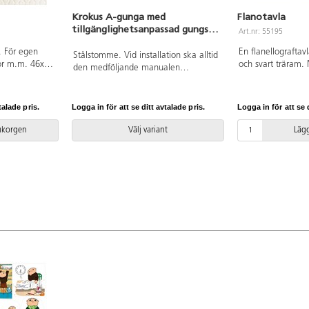
Krokus A-gunga med
Flanotavla
tillgänglighetsanpassad gungsits
Art.nr: 55195
för barn 3-12 år
. För egen
En flanellograftav
Stålstomme. Vid installation ska alltid
gor m.m. 46x64
och svart träram.
den medföljande manualen
kt papper.
baksidan så att de
användas. Den senaste versionen
svart upphängnin
finns att tillgå på begäran.
hänga den på väg
Leverantörens artikelnummer ST0517
talade pris.
Logga in för att se ditt avtalade pris.
Logga in för att se d
cm. Av 3 mm MDF-
R12 Inkluderar markförankring K1.
rukorgen
Välj variant
Lägg