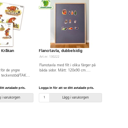
 Kråkan
Flanotavla, dubbelsidig
Art.nr: 130222
Flanotavla med filt i olika färger på
 för de yngre
båda sidor. Mått: 120x90 cm.
r teckenstöd/TAKK
Dubbelsidig flanotavla. 120x90 cm.
åket. Innehåller 2
PVC-fri.
oark i A4-format
itt avtalade pris.
Logga in för att se ditt avtalade pris.
d teckenstöd/TAKK.
er. PVC-fri.
 i varukorgen
Lägg i varukorgen