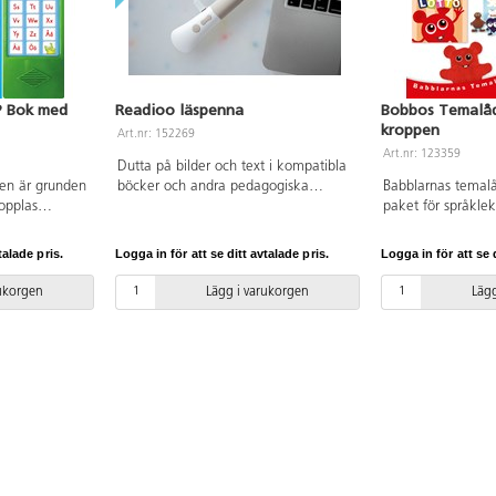
? Bok med
Readioo läspenna
Bobbos Temalåd
kroppen
Art.nr: 152269
Art.nr: 123359
Dutta på bilder och text i kompatibla
den är grunden
böcker och andra pedagogiska
Babblarnas temalå
kopplas
produkter för att upptäcka
paket för språklek
ljud och
förinspelade ljud, talade ord och
tema förankrat i f
ill ord. I den
musik. Innehåller: Readioos läspenna,
Bobbos språklåda 
talade pris.
Logga in för att se ditt avtalade pris.
Logga in för att se d
får man höra
en USB-C-kabel och en
och kroppen. Mate
r när man
användarmanual.
för kroppsdelar, 
rukorgen
Lägg i varukorgen
Lägg
varje bokstav.
med kroppen samt
ch titta på
Lådan innehåller 
igt se hur
”Fingerresan”, e
 det lättare
härliga uppslag f
ch vips är
aktiviteter, en så
tt kunna läsa!
sånglek, ett lotto
handdocka och et
Babblarna som tjoc
Materialet leverer
och tydlig handle