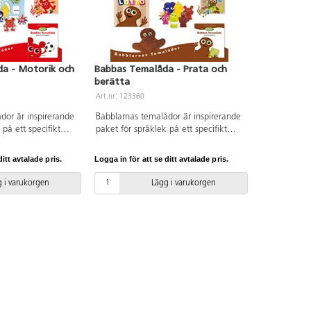
a - Motorik och
Babbas Temalåda - Prata och
berätta
Art.nr: 123360
dor är inspirerande
Babblarnas temalådor är inspirerande
 på ett specifikt
paket för språklek på ett specifikt
örskolans läroplan. I
tema förankrat i förskolans läroplan. I
är temat motorik
Babbas språklåda är temat prata och
itt avtalade pris.
Logga in för att se ditt avtalade pris.
rialet ger begrepp
berätta. Materialet fokuserar på ord,
vad man kan göra
ordlekar, ramsor, berättelser och
 i varukorgen
Lägg i varukorgen
 leker med rösten.
sagor. Lådan innehåller en stor
en stor kartongbok
kartongbok ”I Babbas byrå”, en
n Språkleksbok med
Språkleksbok med härliga uppslag för
ör språkutvecklande
språkutvecklande aktiviteter, en sång
ng med tillhörande
med tillhörande sånglek, ett lottospel,
spel, Bobbo som
Babba som handdocka och
t formpussel med
Babblarnafigurer i naturgummi som
ka pusselbitar.
även fungerar som spelpjäser med
as med en lättläst
medföljande tärning. Materialet
dning.
levereras med en lättläst och tydlig