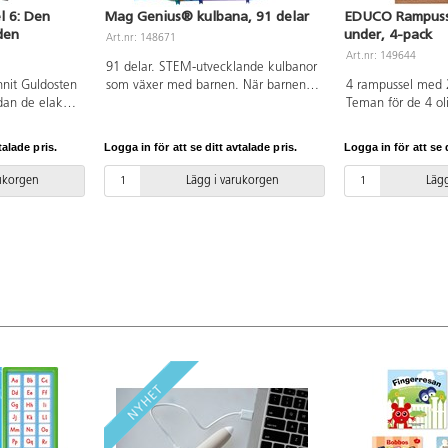
l 6: Den
Mag Genius® kulbana, 91 delar
EDUCO Rampuss
den
under, 4-pack
Art.nr: 148671
Art.nr: 149644
91 delar. STEM-utvecklande kulbanor
nnit Guldosten
som växer med barnen. När barnen
4 rampussel med 28
dan de elaka
blir äldre utvecklas deras
Teman för de 4 oli
r Musse och
konstuktionsförmåga och de kan
skogen, i djungeln
spåret har
bygga allt mer avancerade banor.
havet. Bilderna ge
talade pris.
Logga in för att se ditt avtalade pris.
Logga in för att se d
 är fortfarande
Innehåller transparent färgade
diskussion och för
det verkar
byggplattor i olika former, samt små
Mått träram: 40x2
rukorgen
Lägg i varukorgen
Lägg
l
tillbehör som kan läggas till längs
 vänner måste
kulans väg. 4 st kulor ingår.
en farlig
Byggbeskrivning medföljer. Av ABS.
 magiskt
PVC-fri. Från 3 år.
 Helium!