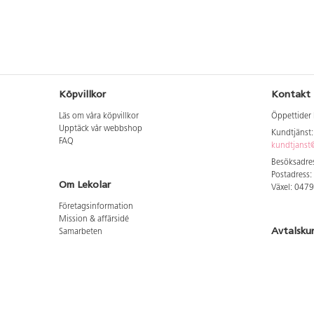
Köpvillkor
Kontakt
Läs om våra köpvillkor
Öppettider 
Upptäck vår webbshop
Kundtjänst
FAQ
kundtjanst@
Besöksadres
Postadress:
Om Lekolar
Växel: 047
Företagsinformation
Mission & affärsidé
Avtalsku
Samarbeten
Aktuellt hos oss
Logga in för
GDPR
Cookie Policy
Whistleblowing
Hitta vår
Lediga jobb
Bruttoprislista lära, skapa, leka 2026-5