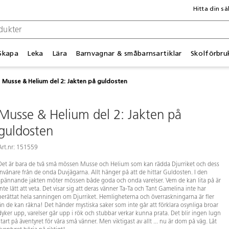
Hitta din sä
Skapa
Leka
Lära
Barnvagnar & småbarnsartiklar
Skolförbru
Musse & Helium del 2: Jakten på guldosten
Musse & Helium del 2: Jakten på
guldosten
Art.nr: 151559
Det är bara de två små mössen Musse och Helium som kan rädda Djurriket och dess
invånare från de onda Duvjägarna. Allt hänger på att de hittar Guldosten. I den
spännande jakten möter mössen både goda och onda varelser. Vem de kan lita på är
inte lätt att veta. Det visar sig att deras vänner Ta-Ta och Tant Gamelina inte har
berättat hela sanningen om Djurriket. Hemligheterna och överraskningarna är fler
än de kan räkna! Det händer mystiska saker som inte går att förklara osynliga broar
dyker upp, varelser går upp i rök och stubbar verkar kunna prata. Det blir ingen lugn
start på äventyret för våra små vänner. Men viktigast av allt ... nu är dom på väg. Låt