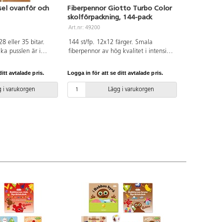
el ovanför och
Fiberpennor Giotto Turbo Color
skolförpackning, 144-pack
Art.nr: 49200
 eller 35 bitar.
144 st/fp. 12x12 färger. Smala
ka pusslen är i
fiberpennor av hög kvalitet i intensiva
, i trädgården och i
färger med en extra tålig och
r många detaljer för
åtsittande spets. Spetsen går inte att
itt avtalade pris.
Logga in för att se ditt avtalade pris.
 att öva ordförråd.
trycka in i pennan. Ventilerad huv
8 cm. Från 3 år.
med säkerhetsplugg som gör den
 i varukorgen
Lägg i varukorgen
kvävningssäker. Linjebredd från 0,6
mm. Spetsbredd 2,8 mm.
Vattenbaserat bläck som går lätt att
tvätta av från de flesta textilier i
maskintvätt 40 °C. Tvättas av från
huden med tvål och vatten.
Förpackning gjord av återvunnen
plast. PVC-fri. Från 3 år.