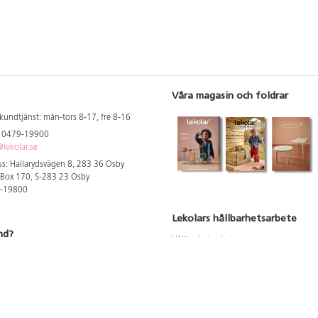
Våra magasin och foldrar
kundtjänst: mån-tors 8-17, fre 8-16
: 0479-19900
lekolar.se
s: Hallarydsvägen 8, 283 36 Osby
 Box 170, S-283 23 Osby
9-19800
Lekolars hållbarhetsarbete
nd?
Hållbarhetsarbete
Hållbarhetsredovisning 2023
 att se dina rabatterade priser
Produktsäkerhet & kvalitet
Giftfri Förskola
a säljare och utbildare