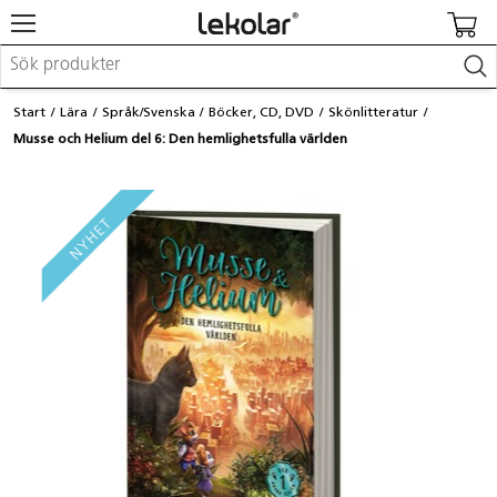
Möbler & inredning
Start
Lära
Språk/Svenska
Böcker, CD, DVD
Skönlitteratur
Lekplatsutrustning & utemiljö
Musse och Helium del 6: Den hemlighetsfulla världen
Skapa
Leka
Lära
Barnvagnar & småbarnsartiklar
Skolförbrukning & kontorsmaterial
Logga in / Registrera dig
Hitta din säljare
Kontakta Lekolar