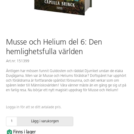
Musse och Helium del 6: Den
hemlighetsfulla världen
Art.nr: 151399
Äntligen har mössen funnit Guldosten och räddat Djurriket undan de elaka
Duvjägarna. Men var är Musse och Heliums föräldrar? Doftspåret har upphört
och föräldrarna är fortfarande spårlöst försvunna, och det verkar som om
spåren leder till Människovärlden! Våra vänner måste än en gång ge sig ut på
en farlig resa. Nu börjar ett nytt magiskt uppdrag för Musse och Helium!
Logga in för att se ditt avtalade pris.
Lägg i varukorgen
Finns i lager