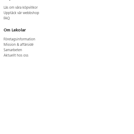
Läs om våra köpvillkor
Upptäck vår webbshop
FAQ
Om Lekolar
Företagsinformation
Mission & affärsidé
Samarbeten
Aktuellt hos oss
GDPR
Cookie Policy
Whistleblowing
Lediga jobb
Bruttoprislista lära, skapa, leka 2026-5
Bruttoprislista möbler 2026-3
Bruttoprislista lekplatsutrustning och utemiljö 2026-3
Kontakt
Öppettider kundtjänst: mån-tors 8-17, fre 8-16
Kundtjänst: 0479-19900
kundtjanst@lekolar.se