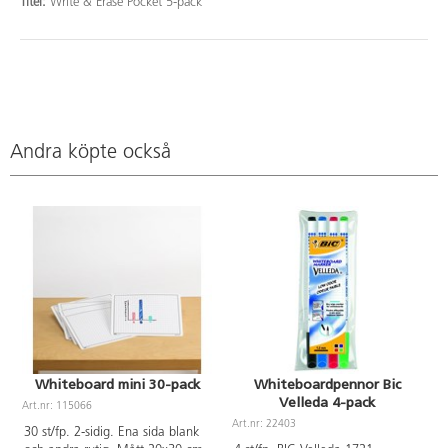
Titel:
Write & Erase Pocket 5-pack
Andra köpte också
Whiteboard mini 30-pack
Whiteboardpennor Bic
Velleda 4-pack
Art.nr: 115066
Art.nr: 22403
A
30 st/fp. 2-sidig. Ena sida blank