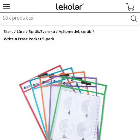
Möbler & inredning
Start
Lära
Språk/Svenska
Hjälpmedel, språk
Lekplatsutrustning & utemiljö
Write & Erase Pocket 5-pack
Skapa
Leka
Lära
Barnvagnar & småbarnsartiklar
Skolförbrukning & kontorsmaterial
Logga in / Registrera dig
Hitta din säljare
Kontakta Lekolar