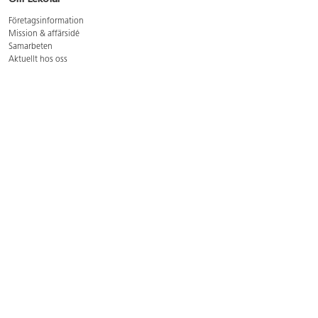
Företagsinformation
Mission & affärsidé
Samarbeten
Aktuellt hos oss
GDPR
Cookie Policy
Whistleblowing
Lediga jobb
Bruttoprislista lära, skapa, leka 2026-5
Bruttoprislista möbler 2026-3
Bruttoprislista lekplatsutrustning och utemiljö 2026-3
Kontakt
Öppettider kundtjänst: mån-tors 8-17, fre 8-16
Kundtjänst: 0479-19900
kundtjanst@lekolar.se
Besöksadress: Hallarydsvägen 8, 283 36 Osby
Postadress: Box 170, S-283 23 Osby
Växel: 0479-19800
Avtalskund?