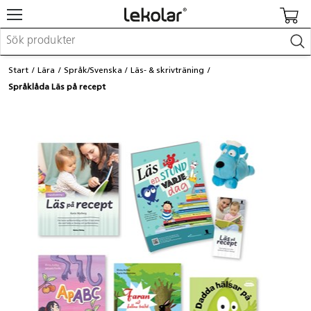
Möbler & inredning
Start
Lära
Språk/Svenska
Läs- & skrivträning
Lekplatsutrustning & utemiljö
Språklåda Läs på recept
Skapa
Leka
Lära
Barnvagnar & småbarnsartiklar
Skolförbrukning & kontorsmaterial
Logga in / Registrera dig
Hitta din säljare
Kontakta Lekolar