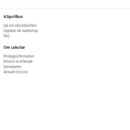
Köpvillkor
Läs om våra köpvillkor
Upptäck vår webbshop
FAQ
Om Lekolar
Företagsinformation
Mission & affärsidé
Samarbeten
Aktuellt hos oss
GDPR
Cookie Policy
Whistleblowing
Lediga jobb
Bruttoprislista lära, skapa, leka 2026-5
Bruttoprislista möbler 2026-3
Bruttoprislista lekplatsutrustning och utemiljö 2026-3
Kontakt
Öppettider kundtjänst: mån-tors 8-17, fre 8-16