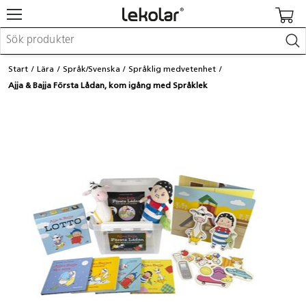
Möbler & inredning
Start
Lära
Språk/Svenska
Språklig medvetenhet
Lekplatsutrustning & utemiljö
Ajja & Bajja Första Lådan, kom igång med Språklek
Skapa
Leka
Lära
Barnvagnar & småbarnsartiklar
Skolförbrukning & kontorsmaterial
Logga in / Registrera dig
Hitta din säljare
Kontakta Lekolar