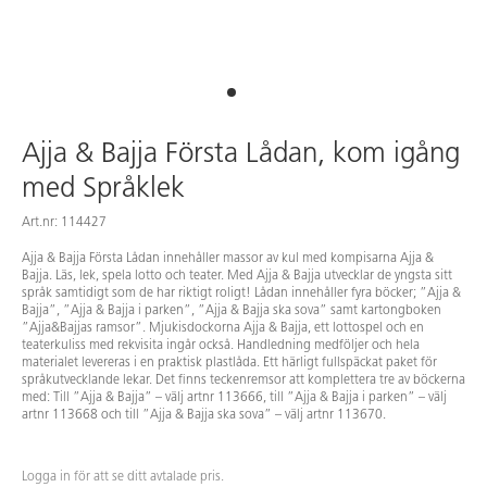
Ajja & Bajja Första Lådan, kom igång
med Språklek
Art.nr: 114427
Ajja & Bajja Första Lådan innehåller massor av kul med kompisarna Ajja &
Bajja. Läs, lek, spela lotto och teater. Med Ajja & Bajja utvecklar de yngsta sitt
språk samtidigt som de har riktigt roligt! Lådan innehåller fyra böcker; ”Ajja &
Bajja”, ”Ajja & Bajja i parken”, ”Ajja & Bajja ska sova” samt kartongboken
”Ajja&Bajjas ramsor”. Mjukisdockorna Ajja & Bajja, ett lottospel och en
teaterkuliss med rekvisita ingår också. Handledning medföljer och hela
materialet levereras i en praktisk plastlåda. Ett härligt fullspäckat paket för
språkutvecklande lekar. Det finns teckenremsor att komplettera tre av böckerna
med: Till ”Ajja & Bajja” – välj artnr 113666, till ”Ajja & Bajja i parken” – välj
artnr 113668 och till ”Ajja & Bajja ska sova” – välj artnr 113670.
Logga in för att se ditt avtalade pris.