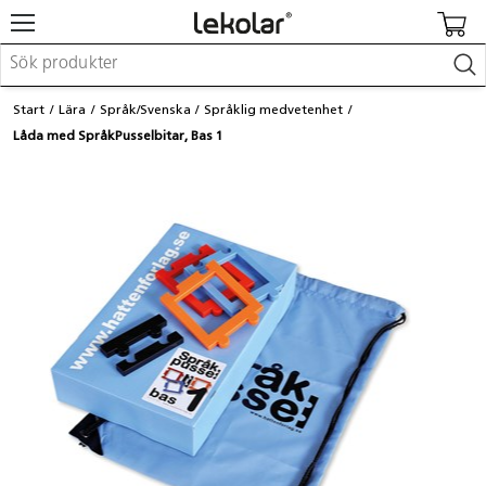
Möbler & inredning
Start
Lära
Språk/Svenska
Språklig medvetenhet
Lekplatsutrustning & utemiljö
Låda med SpråkPusselbitar, Bas 1
Skapa
Leka
Lära
Barnvagnar & småbarnsartiklar
Skolförbrukning & kontorsmaterial
Logga in / Registrera dig
Hitta din säljare
Kontakta Lekolar