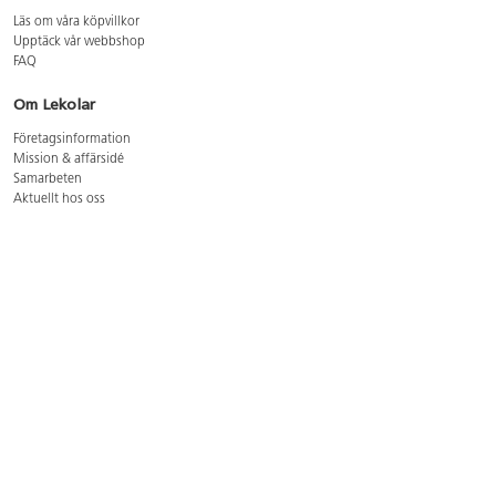
Läs om våra köpvillkor
Upptäck vår webbshop
FAQ
Om Lekolar
Företagsinformation
Mission & affärsidé
Samarbeten
Aktuellt hos oss
GDPR
Cookie Policy
Whistleblowing
Lediga jobb
Bruttoprislista lära, skapa, leka 2026-5
Bruttoprislista möbler 2026-3
Bruttoprislista lekplatsutrustning och utemiljö 2026-3
Kontakt
Öppettider kundtjänst: mån-tors 8-17, fre 8-16
Kundtjänst: 0479-19900
kundtjanst@lekolar.se
Besöksadress: Hallarydsvägen 8, 283 36 Osby