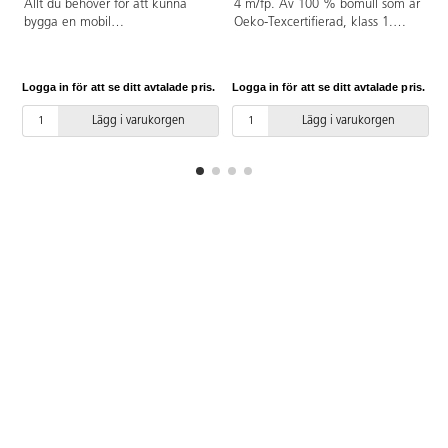
Allt du behöver för att kunna
4 m/fp. Av 100 % bomull som är
bygga en mobil
Oeko-Texcertifierad, klass 1.
greenscreenstudio. Innehåller
Bredd 153 cm, 250 g/m².
168230 Greenscreen på stativ,
Tvättbart i 60 °C, ingen
140738 Lampa, 137957 Fäste för
torktumling. PVC-fri.
Logga in för att se ditt avtalade pris.
Logga in för att se ditt avtalade pris.
L
surfplatta, 137958 Stativ.
Lägg i varukorgen
Lägg i varukorgen