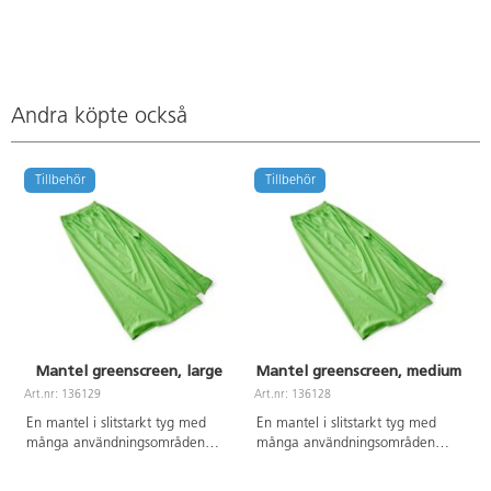
Andra köpte också
Tillbehör
Tillbehör
Mantel greenscreen, large
Mantel greenscreen, medium
Art.nr: 136129
Art.nr: 136128
A
En mantel i slitstarkt tyg med
En mantel i slitstarkt tyg med
många användningsområden
många användningsområden
men främst passande till green
men främst passande till green
screen. Låt barnen ta på manteln
screen. Låt barnen ta på manteln