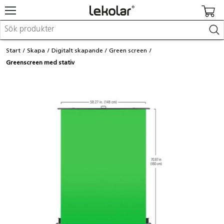
Möbler & inredning
Start
Skapa
Digitalt skapande
Green screen
Lekplatsutrustning & utemiljö
Greenscreen med stativ
Skapa
Leka
Lära
Barnvagnar & småbarnsartiklar
Skolförbrukning & kontorsmaterial
Logga in / Registrera dig
Hitta din säljare
Kontakta Lekolar