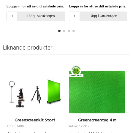
och aktivt interagera på
och aktivt interagera på
Logga in för att se ditt avtalade pris.
Logga in för att se ditt avtalade pris.
L
skärmen. Endast fantasin sätter
skärmen. Endast fantasin sätter
gränserna! Mått: längd 130 cm,
gränserna! Mått: längd 114 cm,
Lägg i varukorgen
Lägg i varukorgen
bredd övre kant 46 cm och nedre
bredd övre kant 38 cm och bredd
kant 80 cm.
nedre kant 74 cm.
Liknande produkter
Greenscreenkit Stort
Greenscreentyg 4 m
Art.nr: 140835
Art.nr: 129912
A