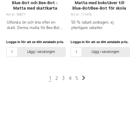
Blue-Bot och Bee-Bot -
Matta med bokstäver till
Matta med skattkarta
Blue-Bot/Bee-Bot för skola
Art.nr: 56877
Art.nr: 111416
Utforska ön och leta efter en
50 % rabatt avdragen, ej
skatt. Denna matta för Bee-Bot
ytterligare rabatter.
och Blue-Bot stimulerar barnens
äventyrslust och fantasi. Övningar
Logga in för att se ditt avtalade pris.
Logga in för att se ditt avtalade pris.
finns att ladda ner nedan. Från
10 månader.
Lägg i varukorgen
Lägg i varukorgen
1
2
3
4
5