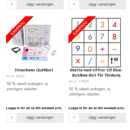
(100-240 V). Utström: 3-12 V
Lägg i varukorgen
Lägg i varukorgen
ls/600 mA. Kontakt 1.5.5x2,1 m,
kontakt 2.3.5x1,35 mm, kontakt
3.4x1,7 mm, kontakt
4.5.5x1,5 mm, kontakt
5.5x2.1 mm och kontakt
6.5.5x2,5 mm.
Strawbees Quirkbot
Matta med siffror till Blue-
Bot/Bee-Bot för förskola
Art.nr: 56622
Art.nr: 118569
50 % rabatt avdragen, ej
ytterligare rabatter.
50 % rabatt avdragen, ej
ytterligare rabatter.
Logga in för att se ditt avtalade pris.
Logga in för att se ditt avtalade pris.
Lägg i varukorgen
Lägg i varukorgen