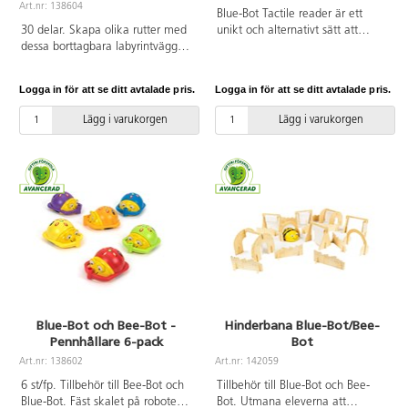
Art.nr: 138604
Blue-Bot Tactile reader är ett
30 delar. Skapa olika rutter med
unikt och alternativt sätt att
dessa borttagbara labyrintväggar.
programmera din Blue-Bot. Lägg
Mått: 75x75 cm. PVC-fri. Från 3
brickorna i en rad för att skapa
år.
en instruktionssekvens, tryck på
Logga in för att se ditt avtalade pris.
Logga in för att se ditt avtalade pris.
"go" och se hur Blue-Boten utför
kommandona. Ett mycket enkelt
Lägg i varukorgen
Lägg i varukorgen
och tydligt sätt att lära sig
programmering på. Tryck på
anslut på läsaren och vänta tills
Blue-Botens ögon blir blåa för att
visa att den är ansluten!
Innehåller 25 brickor.
Uppladdningsbar. Från 3 år och
uppåt.
Blue-Bot och Bee-Bot -
Hinderbana Blue-Bot/Bee-
Pennhållare 6-pack
Bot
Art.nr: 138602
Art.nr: 142059
6 st/fp. Tillbehör till Bee-Bot och
Tillbehör till Blue-Bot och Bee-
Blue-Bot. Fäst skalet på roboten,
Bot. Utmana eleverna att