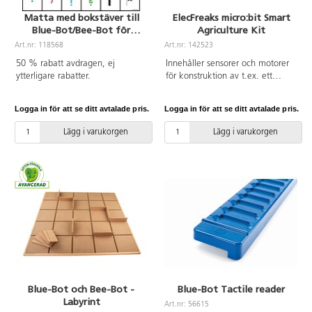
Matta med bokstäver till
ElecFreaks micro:bit Smart
Blue-Bot/Bee-Bot för
Agriculture Kit
förskola
Art.nr: 118568
Art.nr: 142523
50 % rabatt avdragen, ej
Innehåller sensorer och motorer
ytterligare rabatter.
för konstruktion av t.ex. ett
ekologiskt växthus eller en
övervakningsanordning för
Logga in för att se ditt avtalade pris.
Logga in för att se ditt avtalade pris.
vattennivå i en fiskdamm, och för
att tillämpa informationsteknologi
Lägg i varukorgen
Lägg i varukorgen
inom jordbrukssektorn. Innehåll:
1 IoT:bit Internet WIFI
expanderingsmodul för micro:bit,
1 LED regnbågsfärger, 1 PIR
sensor, 1 DS18B20 sensor, 1
DHT11 sensor, 1 Sonar:bit, 1
sensor för jordfuktighet, 1 sensor
för vattennivå, 1 OLED-skärm, 1
EF92A 180° servo, 1 micro USB-
kabel samt bygeltrådar. OBS!
Micro:bit ingår ej.
Blue-Bot och Bee-Bot -
Blue-Bot Tactile reader
Labyrint
Art.nr: 56615