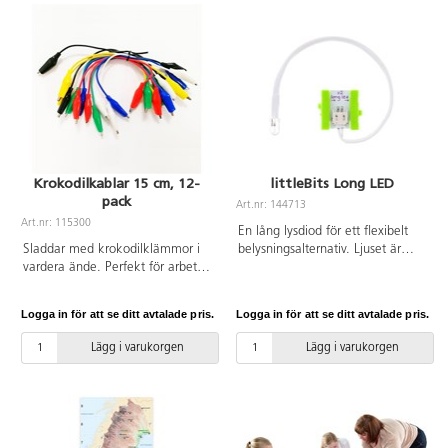
Krokodilkablar 15 cm, 12-
littleBits Long LED
pack
Art.nr: 144713
Art.nr: 115300
En lång lysdiod för ett flexibelt
Sladdar med krokodilklämmor i
belysningsalternativ. Ljuset är
vardera ände. Perfekt för arbete
anslutet till kortet med en kabel,
med exempelvis micro:bit. Olika
vilket möjliggör placering av ljus
färger.
på flera olika platser. Placera
Logga in för att se ditt avtalade pris.
Logga in för att se ditt avtalade pris.
t.ex. lysdioden i mitten av en
skumboll för att få den att lysa.
Lägg i varukorgen
Lägg i varukorgen
Ålder: 8+.