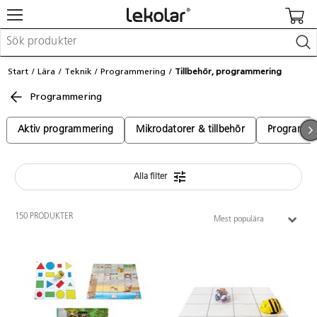
Möbler & inredning
Start
Lära
Teknik
Programmering
Tillbehör, programmering
Lekplatsutrustning & utemiljö
Programmering
Skapa
Leka
Lära
Aktiv programmering
Mikrodatorer & tillbehör
Programme
Barnvagnar & småbarnsartiklar
Skolförbrukning & kontorsmaterial
Alla filter
Logga in / Registrera dig
150 PRODUKTER
Mest populära
Hitta din säljare
Kontakta Lekolar