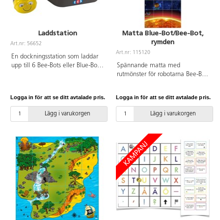
Laddstation
Matta Blue-Bot/Bee-Bot,
rymden
Art.nr: 56652
Art.nr: 115120
En dockningsstation som laddar
upp till 6 Bee-Bots eller Blue-Bots.
Spännande matta med
Dockningsstationen gör det
rutmönster för robotarna Bee-Bot
enkelt att transportera robotarna,
och Blue-Bot. Svensktillverkad
och är även en utmärkt
matta, flamsäker och fri från
Logga in för att se ditt avtalade pris.
Logga in för att se ditt avtalade pris.
lagringsenhet för en
giftiga ftalater.
klassuppsättning.
Lägg i varukorgen
Lägg i varukorgen
Väggmonterbar. Mått: 32x32 cm.
Från 3 år.