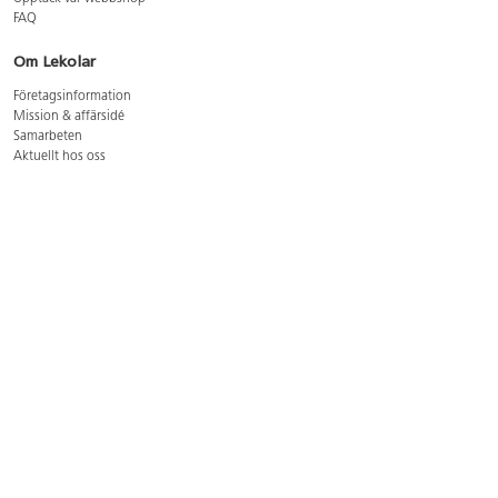
FAQ
Om Lekolar
Företagsinformation
Mission & affärsidé
Samarbeten
Aktuellt hos oss
GDPR
Cookie Policy
Whistleblowing
Lediga jobb
Bruttoprislista lära, skapa, leka 2026-5
Bruttoprislista möbler 2026-3
Bruttoprislista lekplatsutrustning och utemiljö 2026-3
Kontakt
Öppettider kundtjänst: mån-tors 8-17, fre 8-16
Kundtjänst: 0479-19900
kundtjanst@lekolar.se
Besöksadress: Hallarydsvägen 8, 283 36 Osby
Postadress: Box 170, S-283 23 Osby
Växel: 0479-19800