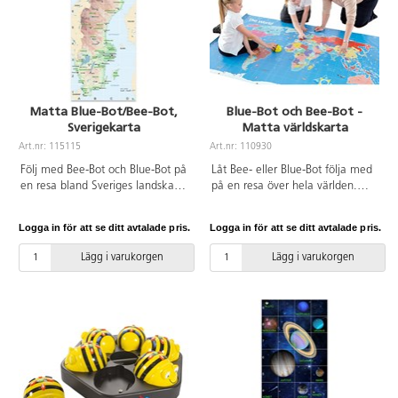
Matta Blue-Bot/Bee-Bot,
Blue-Bot och Bee-Bot -
Sverigekarta
Matta världskarta
Art.nr: 115115
Art.nr: 110930
Följ med Bee-Bot och Blue-Bot på
Låt Bee- eller Blue-Bot följa med
en resa bland Sveriges landskap
på en resa över hela världen.
och städer. Topologisk
Denna massiva världskarta visar
Sverigekarta med landskap och
hav, kontinenter, länder,
Logga in för att se ditt avtalade pris.
Logga in för att se ditt avtalade pris.
städer. Mattan är
landmärken, huvudstäder och
svensktillverkad, flamsäker och
andra stora städer. Engelsk text.
Lägg i varukorgen
Lägg i varukorgen
fri från giftiga ftalater. Utrullad
Mått 120x210 cm. Gjord av
matta är helt plan mot
ftalatfri PVC.
underlaget.