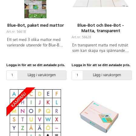
Blue-Bot, paket med mattor
Blue-Bot och Bee-Bot -
Matta, transparent
Art.nr: 56618
Art.nr: 56628
Ett set med 3 olika mattor med
varierande utseende för Blue-Bot.
En transparent matta med rutnät
Av PVC utan förbjudna ftalater.
som kan skapa nya spännande
Blue-Bot säljes separat.
banor för Bee-Bot och Blue-Bot.
Den kan användas ovanpå andra
Logga in för att se ditt avtalade pris.
Logga in för att se ditt avtalade pris.
mattor och planscher, eller till att
designa egna
Lägg i varukorgen
Lägg i varukorgen
programmeringsmattor. Mattan
skapar stora möjligheter eftersom
den kan anpassas till alla ämnen
och uppgifter. Mått: 60x60 cm.
Av PVC, fri från ftalater. Från 3
år.