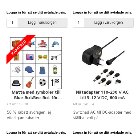
placera en penna i hållaren och
programmera robotarna genom
börja rita. Vi rekommenderar
hinderbanan. Innehåll: 10
Logga in för att se ditt avtalade pris.
Logga in för att se ditt avtalade pris.
antingen Berol Colour Broad (art.
väggdelar, 6 dörröppningar och 2
42723) eller Berol Colour Fine
valv. PVC-fri.
Lägg i varukorgen
Lägg i varukorgen
(art. 42717). Av ABS. PVC-fri.
Matta med symboler till
Nätadapter 110-230 V AC
Blue-Bot/Bee-Bot för
till 3-12 V DC, 600 mA
förskola
Art.nr: 118570
Art.nr: 141354
50 % rabatt avdragen, ej
Switchad AC till DC-adapter med
ytterligare rabatter.
ställbar volt på:
3/4,5/5/6/7,5/9/12. Man kan
vända polariteten på
Logga in för att se ditt avtalade pris.
Logga in för att se ditt avtalade pris.
kontakterna. Ingångspänning: