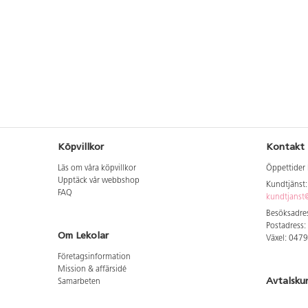
Köpvillkor
Kontakt
Läs om våra köpvillkor
Öppettider 
Upptäck vår webbshop
Kundtjänst
FAQ
kundtjanst@
Besöksadres
Postadress:
Om Lekolar
Växel: 047
Företagsinformation
Mission & affärsidé
Avtalsku
Samarbeten
Aktuellt hos oss
Logga in för
GDPR