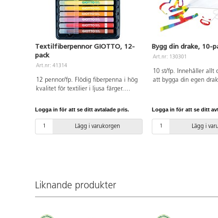
Textilfiberpennor GIOTTO, 12-
Bygg din drake, 10-p
pack
Art.nr: 130301
Art.nr: 41314
10 st/fp. Innehåller allt
12 pennor/fp. Flödig fiberpenna i hög
att bygga din egen dra
kvalitet för textilier i ljusa färger.
bygger ihop draken mål
Spets ø 4 mm, skrivlängd ca 400
fantasin flöda och se s
meter. Vattenbaserat bläck, ventilerad
egendesignade drake st
Logga in för att se ditt avtalade pris.
Logga in för att se ditt av
kork. Förvaras horisontellt för bästa
Mått på draken 74x58 c
funktion och längre livslängd. Fixera
drakkroppar, axelstänge
Lägg i varukorgen
Lägg i va
med strykjärn i 10-15 sek efter
lina (30 m), draksvans 
torkning. Kan tvättas upp till 60 °C.
färger samt instruktioner
Garanterad livslängd 18 månader.
Linjebredd: 1,3-3,0 mm. Innehåller
färgerna gul, röd, brun, grön, cyan,
ultramarin, lila, svart och
Liknande produkter
neonfärgerna gul, rosa, orange och
grön.