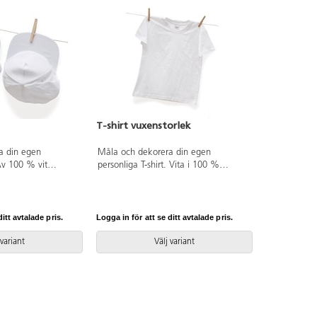
T-shirt vuxenstorlek
a din egen
Måla och dekorera din egen
Av 100 % vit
personliga T-shirt. Vita i 100 %
3 år har resårband i
bomull. Tvättemperatur 60 °C för
ek 3 år–vuxen har
omålade T-shirts.
ken. Skärmen är
ädd plast.
itt avtalade pris.
Logga in för att se ditt avtalade pris.
 variant
Välj variant