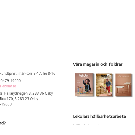
Våra magasin och foldrar
kundtjänst: mån-tors 8-17, fre 8-16
: 0479-19900
lekolar.se
s: Hallarydsvägen 8, 283 36 Osby
 Box 170, S-283 23 Osby
9-19800
Lekolars hållbarhetsarbete
nd?
Hållbarhetsarbete
Hållbarhetsredovisning 2023
 att se dina rabatterade priser