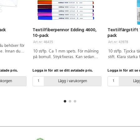
ack
Textilfiberpennor Edding 4600,
Textilfärgstift
10-pack
pack
Art.nr: 46435
Art.nr: 43978
 du behöver för
ke. Innan du
10 st/fp. Ca 1 mm spets. För målning
10 st/fp. Tjocka tä
ar du den. Låt
på bomull. Strykfixeras. Kan sedan
stift. Klara stark
edan din
tvättas upp till 60 °C. Bruksanvisning
målas över stora 
iga mot skyn.
finns på förpackningen.
på de flesta textil
talade pris.
Logga in för att se ditt avtalade pris.
Logga in för att se d
m. Innehåller
resultat på cellul
r, handtag +
material. Täck mo
rukorgen
Lägg i varukorgen
Lägg
i regnbågens
bakplåtspapper oc
. PVC-fri.
strykjärn. Tål tvät
lösningsmedel. Inne
brun, gul, orange, 
och grön. PVC-fri.