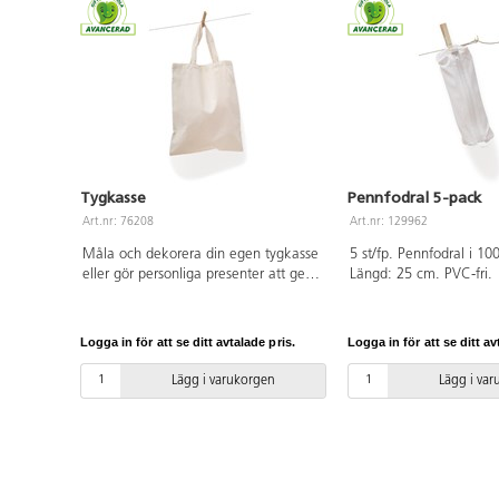
Tygkasse
Pennfodral 5-pack
Art.nr: 76208
Art.nr: 129962
Måla och dekorera din egen tygkasse
5 st/fp. Pennfodral i 1
eller gör personliga presenter att ge
Längd: 25 cm. PVC-fri.
bort vid påsk, jul och andra högtider.
Oblekt 100 % bomull. PVC-fri. Mått:
38x41 cm. Handtag: 35 cm.
Logga in för att se ditt avtalade pris.
Logga in för att se ditt av
Lägg i varukorgen
Lägg i va