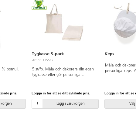
Tygkasse 5-pack
Keps
Art.nr: 135517
Måla och dekorer
00 % bomull.
5 st/fp. Måla och dekorera din egen
personliga keps. 
tygkasse eller gör personliga
bomull. Storlek 1-
presenter att ge bort vid påsk, jul och
nacken, och storl
andra högtider. 100 % oblekt bomull.
plastspänne i nac
PVC-fri. Mått: 38x41 cm. Handtag:
gjord av bomullskl
talade pris.
Logga in för att se ditt avtalade pris.
Logga in för att se d
35 cm.
rukorgen
Lägg i varukorgen
Välj