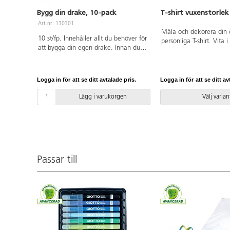
Bygg din drake, 10-pack
T-shirt vuxenstorlek
Art.nr: 130301
Måla och dekorera din
10 st/fp. Innehåller allt du behöver för
personliga T-shirt. Vita
att bygga din egen drake. Innan du
bomull. Tvättemperatur
bygger ihop draken målar du den. Låt
omålade T-shirts.
fantasin flöda och se sedan din
egendesignade drake stiga mot skyn.
Logga in för att se ditt avtalade pris.
Logga in för att se ditt av
Mått på draken 74x58 cm. Innehåller
drakkroppar, axelstänger, handtag +
Lägg i varukorgen
Välj varian
lina (30 m), draksvans i regnbågens
färger samt instruktioner. PVC-fri.
Passar till