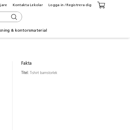
ljare
Kontakta Lekolar
Logga in / Registrera dig
kning & kontorsmaterial
Fakta
Titel:
T-shirt barnstorlek