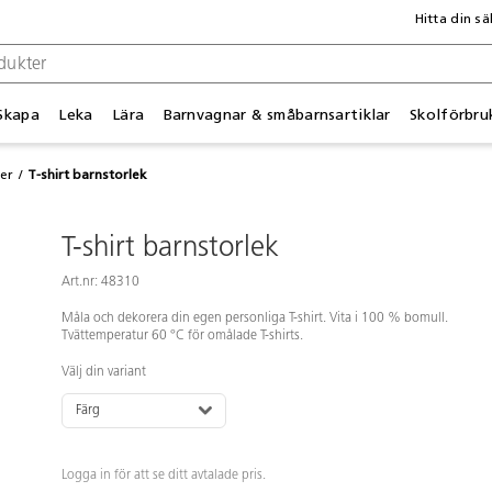
Hitta din sä
Skapa
Leka
Lära
Barnvagnar & småbarnsartiklar
Skolförbru
ter
T-shirt barnstorlek
T-shirt barnstorlek
Art.nr: 48310
Måla och dekorera din egen personliga T-shirt. Vita i 100 % bomull.
Tvättemperatur 60 °C för omålade T-shirts.
Välj din variant
Färg
Logga in för att se ditt avtalade pris.