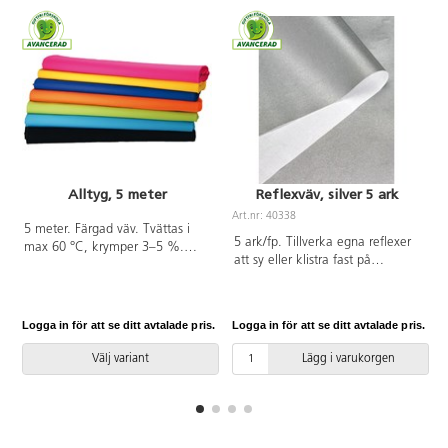
Alltyg, 5 meter
Reflexväv, silver 5 ark
Art.nr: 40338
A
5 meter. Färgad väv. Tvättas i
5 ark/fp. Tillverka egna reflexer
max 60 °C, krymper 3–5 %.
att sy eller klistra fast på
Bredd: 150 cm, 145 g/m². 5
kläderna. Klipp önskade mönster,
m/förpackning. (Tips: Limegrön
kanterna behöver inte bearbetas.
kan användas som greenscreen.)
Om reflexen ska klistras, så
Av 100% bomull som är OEKO-
Logga in för att se ditt avtalade pris.
Logga in för att se ditt avtalade pris.
L
använd textillim. Mått 21x29 cm.
TEX®-certifierad, klass I
Kan tvättas i 60 °C. OEKO-TEX®-
(Standard 100). PVC-fri.
Välj variant
Lägg i varukorgen
certifierad, klass I (Standard
100). PVC-fri.