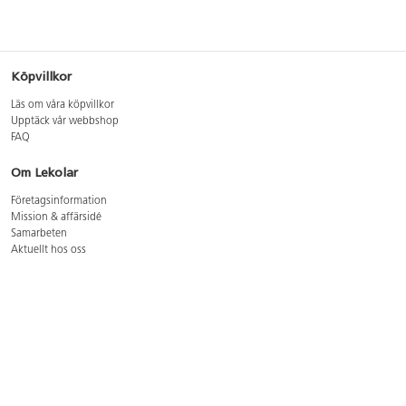
Köpvillkor
Läs om våra köpvillkor
Upptäck vår webbshop
FAQ
Om Lekolar
Företagsinformation
Mission & affärsidé
Samarbeten
Aktuellt hos oss
GDPR
Cookie Policy
Whistleblowing
Lediga jobb
Bruttoprislista lära, skapa, leka 2026-5
Bruttoprislista möbler 2026-3
Bruttoprislista lekplatsutrustning och utemiljö 2026-3
Kontakt