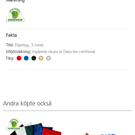
Märkning
Fakta
Titel:
Paljettyg, 3 meter
Miljömärkning:
Ingående råvara är Oeko-tex certifierad
Färg:
Andra köpte också