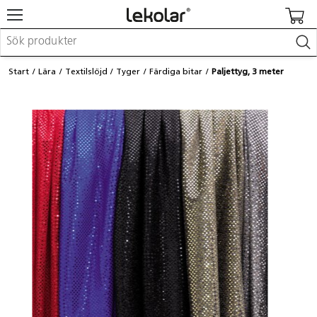
Möbler & inredning
Start
Lära
Textilslöjd
Tyger
Färdiga bitar
Paljettyg, 3 meter
Lekplatsutrustning & utemiljö
Skapa
Leka
Lära
Barnvagnar & småbarnsartiklar
Skolförbrukning & kontorsmaterial
Logga in / Registrera dig
Hitta din säljare
Kontakta Lekolar