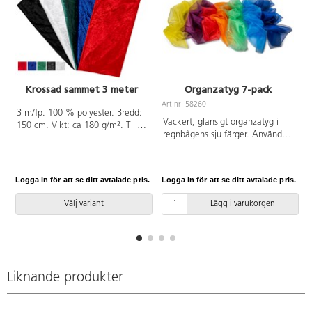
Krossad sammet 3 meter
Organzatyg 7-pack
Art.nr: 58260
3 m/fp. 100 % polyester. Bredd:
Vackert, glansigt organzatyg i
150 cm. Vikt: ca 180 g/m². Till
regnbågens sju färger. Används
utklädning, teater, heminredning,
t.ex. till att skapa visuella
pyssel m.m. Handtvätt. PVC-fri.
effekter, till musik och rörelse
eller för att skapa en mysig miljö.
Logga in för att se ditt avtalade pris.
Logga in för att se ditt avtalade pris.
L
Innehåller 7 olika färger. PVC-fri.
Välj variant
Lägg i varukorgen
Liknande produkter