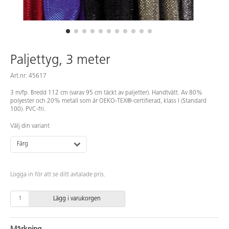
Paljettyg, 3 meter
Art.nr: 45617
3 m/fp. Bredd 112 cm (varav 95 cm täckt av paljetter). Handtvätt. Av 80%
polyester och 20% metall som är OEKO-TEX®-certifierad, klass I (Standard
100). PVC-fri.
Välj din variant
Färg
Logga in för att se ditt avtalade pris.
Lägg i varukorgen