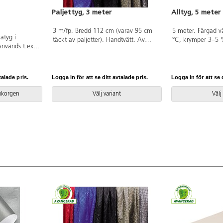
Paljettyg, 3 meter
Alltyg, 5 meter
3 m/fp. Bredd 112 cm (varav 95 cm
5 meter. Färgad v
atyg i
täckt av paljetter). Handtvätt. Av
°C, krymper 3–5 
Används t.ex.
80% polyester och 20% metall som
145 g/m². 5 m/för
ekter, till
är OEKO-TEX®-certifierad, klass I
Limegrön kan an
för att skapa
(Standard 100). PVC-fri.
greenscreen.) Av
er 7 olika
är OEKO-TEX®-certi
talade pris.
Logga in för att se ditt avtalade pris.
Logga in för att se d
(Standard 100). PV
rukorgen
Välj variant
Välj