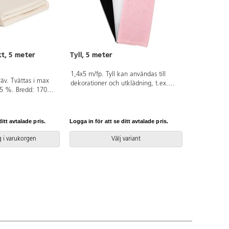
t, 5 meter
Tyll, 5 meter
1,4x5 m/fp. Tyll kan användas till
äv. Tvättas i max
dekorationer och utklädning, t.ex.
-5 %. Bredd: 170
balettkjol, slöja, underkjol. 100 %
v 100% bomull som
nylon.
fierad, klass I
C-fri.
itt avtalade pris.
Logga in för att se ditt avtalade pris.
 i varukorgen
Välj variant