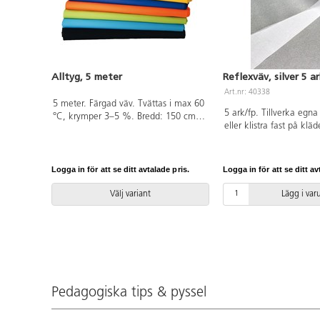
Alltyg, 5 meter
Reflexväv, silver 5 a
Art.nr: 40338
5 meter. Färgad väv. Tvättas i max 60
5 ark/fp. Tillverka egna 
°C, krymper 3–5 %. Bredd: 150 cm,
eller klistra fast på klä
145 g/m². 5 m/förpackning. (Tips:
önskade mönster, kant
Limegrön kan användas som
inte bearbetas. Om refl
greenscreen.) Av 100% bomull som
klistras, så använd texti
är OEKO-TEX®-certifierad, klass I
Logga in för att se ditt avtalade pris.
Logga in för att se ditt av
21x29 cm. Kan tvättas 
(Standard 100). PVC-fri.
TEX®-certifierad, klass 
Välj variant
Lägg i va
100). PVC-fri.
Pedagogiska tips & pyssel