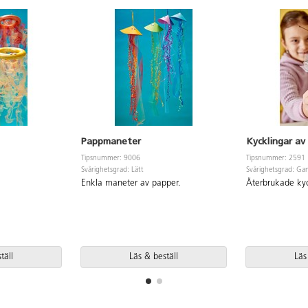
Pappmaneter
Kycklingar av
Tipsnummer: 9006
Tipsnummer: 2591
Svårighetsgrad: Lätt
Svårighetsgrad: Gan
Enkla maneter av papper.
Återbrukade kyc
täll
Läs & beställ
Läs