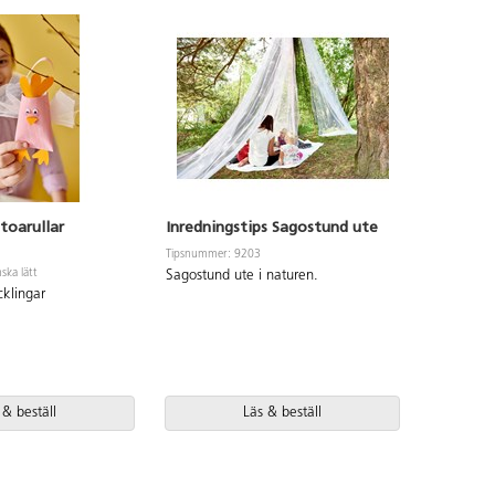
 toarullar
Inredningstips Sagostund ute
Påskdia
Tipsnummer: 9203
Tipsnummer
ska lätt
Svårighetsgr
Sagostund ute i naturen.
klingar
Skapa dit
olika mate
 & beställ
Läs & beställ