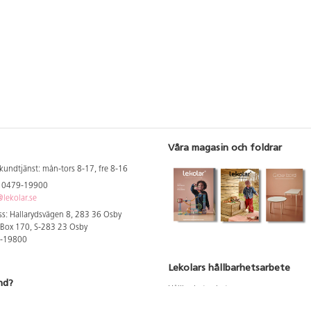
Våra magasin och foldrar
kundtjänst: mån-tors 8-17, fre 8-16
: 0479-19900
lekolar.se
s: Hallarydsvägen 8, 283 36 Osby
 Box 170, S-283 23 Osby
9-19800
Lekolars hållbarhetsarbete
nd?
Hållbarhetsarbete
Hållbarhetsredovisning 2023
 att se dina rabatterade priser