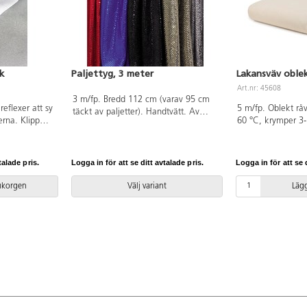
rk
Paljettyg, 3 meter
Lakansväv oblek
Art.nr: 45608
3 m/fp. Bredd 112 cm (varav 95 cm
reflexer att sy
5 m/fp. Oblekt råv
täckt av paljetter). Handtvätt. Av
derna. Klipp
60 °C, krymper 3
80% polyester och 20% metall som
erna behöver
cm, 145 g/m². A
är OEKO-TEX®-certifierad, klass I
exen ska
är OEKO-TEX®-certi
(Standard 100). PVC-fri.
llim. Mått
(Standard 100). PV
talade pris.
Logga in för att se ditt avtalade pris.
Logga in för att se d
i 60 °C. OEKO-
I (Standard
rukorgen
Välj variant
Lägg