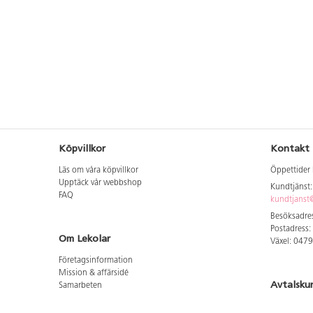
Köpvillkor
Kontakt
Läs om våra köpvillkor
Öppettider 
Upptäck vår webbshop
Kundtjänst
FAQ
kundtjanst@
Besöksadres
Postadress:
Om Lekolar
Växel: 047
Företagsinformation
Mission & affärsidé
Avtalsku
Samarbeten
Aktuellt hos oss
Logga in för
GDPR