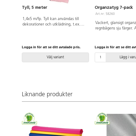
Tyll, 5 meter
Organzatyg 7-pack
Art.nr: 58260
1,4x5 m/fp. Tyll kan användas till
Vackert, glansigt organz
dekorationer och utklädning, t.ex.
regnbågens sju färger. 
balettkjol, slöja, underkjol. 100 %
till att skapa visuella eff
nylon.
musik och rörelse eller 
en mysig miljö. Innehåll
Logga in för att se ditt avtalade pris.
Logga in för att se ditt av
färger. PVC-fri.
Välj variant
Lägg i va
Liknande produkter