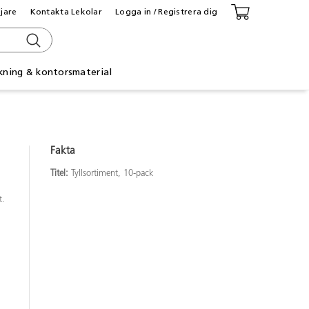
ljare
Kontakta Lekolar
Logga in / Registrera dig
kning & kontorsmaterial
Fakta
Titel:
Tyllsortiment, 10-pack
t.