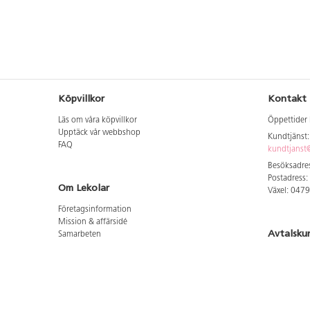
Köpvillkor
Kontakt
Läs om våra köpvillkor
Öppettider 
Upptäck vår webbshop
Kundtjänst
FAQ
kundtjanst@
Besöksadres
Postadress:
Om Lekolar
Växel: 047
Företagsinformation
Mission & affärsidé
Avtalsku
Samarbeten
Aktuellt hos oss
Logga in för
GDPR
Cookie Policy
Whistleblowing
Hitta vår
Lediga jobb
Bruttoprislista lära, skapa, leka 2026-5