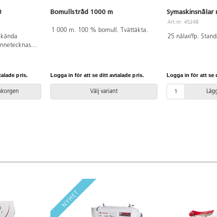
0
Bomullstråd 1000 m
Symaskinsnålar 
Art.nr: 45248
1 000 m. 100 % bomull. Tvättäkta.
t kända
25 nålar/fp. Stand
ännetecknas
er som är lätta
30 har 810
talade pris.
Logga in för att se ditt avtalade pris.
Logga in för att se d
sas på digital
sfunktion samt
rukorgen
Välj variant
Lägg
klippning,
läge etc. 13
tomatisk
tning.
a
 tvillingnål.
t.