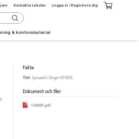
ljare
Kontakta Lekolar
Logga in / Registrera dig
kning & kontorsmaterial
Fakta
Titel:
Symaskin Singer M1605
Dokument och filer
tt
129995.pdf