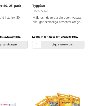
nr 80, 25-pack
Tygpåse
Art.nr: 72223
ard i storlek 80.
Måla och dekorera din egen tygpåse
eller gör personliga presenter att ge
bort vid påsk, jul och andra högtider.
Lämplig till förvaring av spelpjäser och
spelregler m.m. Mått: 20x15 cm.
itt avtalade pris.
Logga in för att se ditt avtalade pris.
 i varukorgen
Lägg i varukorgen