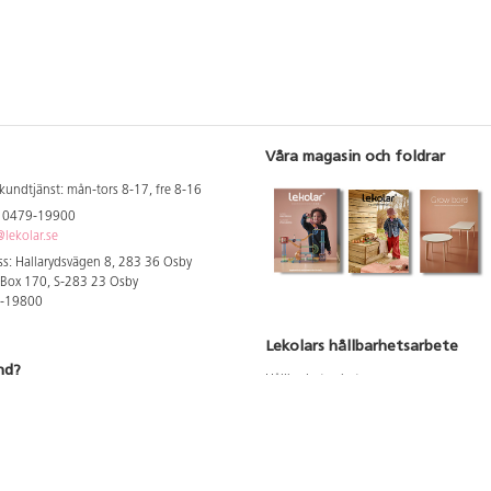
Våra magasin och foldrar
kundtjänst: mån-tors 8-17, fre 8-16
: 0479-19900
lekolar.se
s: Hallarydsvägen 8, 283 36 Osby
 Box 170, S-283 23 Osby
9-19800
Lekolars hållbarhetsarbete
nd?
Hållbarhetsarbete
Hållbarhetsredovisning 2023
 att se dina rabatterade priser
Produktsäkerhet & kvalitet
Giftfri Förskola
a säljare och utbildare