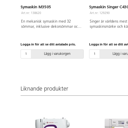
Symaskin M3505
Symaskin Singer C43
Art.nr: 138620
Art.nr: 129290
En mekanisk symaskin med 32
Singer är världens mes
sömmar, inklusive dekorsömmar och
symaskinsmärke och k
stretchsömmar. För sömnad på
av kvalitet och funktion
många olika material, från jeans och
att använda. Modell C4
satin till stickade tyger och trikå. Både
sömmar som väljs med
Logga in för att se ditt avtalade pris.
Logga in för att se ditt av
stygnbredden och stygnlängden kan
knapptryckningar och vi
justeras för att passa just ditt
display. Inbyggd minne
Lägg i varukorgen
Lägg i va
sömnadsprojekt. 1-stegs knapphål.
grundfunktioner för tråd
Tillbehör medföljer.
hastighetsreglering, nål
knapphålsvarianter. Au
nålträdning och framma
Fungerar för alla vanlig
symaskinsnålar, inklusive
Liknande produkter
LED-belysning. CE-märk