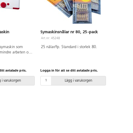
askin
Symaskinsnålar nr 80, 25-pack
Art.nr: 45248
 symaskin som
25 nålar/fp. Standard i storlek 80.
r mindre arbeten och
are tyger. Maskinen
med ett enkelt
dlös och med
itt avtalade pris.
Logga in för att se ditt avtalade pris.
are för säker
ar trådspänning. 4 st
 i varukorgen
Lägg i varukorgen
(ingår ej). I
följer även fyra
rt, röd och blå tråd,
ål och nålpåträdare.
fogas. Mått:
 350 g.