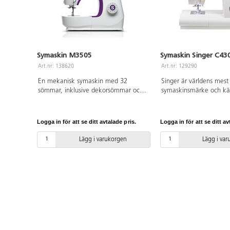
Symaskin M3505
Symaskin Singer C43
Art.nr: 138620
Art.nr: 129290
En mekanisk symaskin med 32
Singer är världens mes
sömmar, inklusive dekorsömmar och
symaskinsmärke och k
stretchsömmar. För sömnad på
av kvalitet och funktion
många olika material, från jeans och
att använda. Modell C4
satin till stickade tyger och trikå. Både
sömmar som väljs med
Logga in för att se ditt avtalade pris.
Logga in för att se ditt av
stygnbredden och stygnlängden kan
knapptryckningar och vi
justeras för att passa just ditt
display. Inbyggd minne
Lägg i varukorgen
Lägg i va
sömnadsprojekt. 1-stegs knapphål.
grundfunktioner för tråd
Tillbehör medföljer.
hastighetsreglering, nål
knapphålsvarianter. Au
nålträdning och framma
Fungerar för alla vanlig
symaskinsnålar, inklusive
LED-belysning. CE-märk