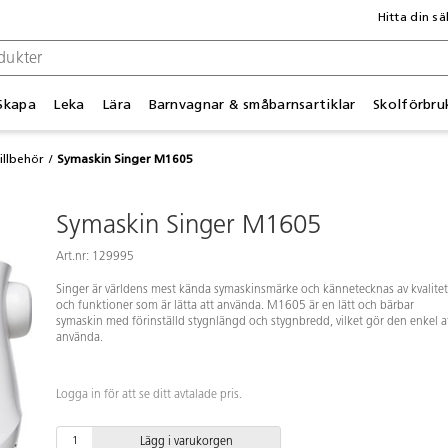
Hitta din sä
Skapa
Leka
Lära
Barnvagnar & småbarnsartiklar
Skolförbru
illbehör
Symaskin Singer M1605
Symaskin Singer M1605
Art.nr: 129995
Singer är världens mest kända symaskinsmärke och kännetecknas av kvalitet
och funktioner som är lätta att använda. M1605 är en lätt och bärbar
symaskin med förinställd stygnlängd och stygnbredd, vilket gör den enkel a
använda.
Logga in för att se ditt avtalade pris.
Lägg i varukorgen