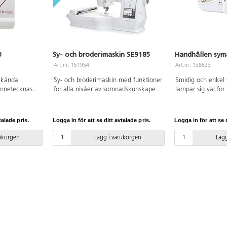
0
Sy- och broderimaskin SE9185
Handhållen sym
Art.nr: 151954
Art.nr: 138623
t kända
Sy- och broderimaskin med funktioner
Smidig och enkel
ännetecknas
för alla nivåer av sömnadskunskaper.
lämpar sig väl fö
er som är lätta
250 sömmar, 150 broderimönster och
lagningar på tunn
30 har 810
10 fonter. Information visas på en stor
utför en rak söm 
7"-pekskärm i färg. Medföljande
knapptryck. Slad
talade pris.
Logga in för att se ditt avtalade pris.
Logga in för att se d
sas på digital
broderiram medger broderi upp till
inbyggd strömbryt
sfunktion samt
170x100 mm. Automatisk nålträdare.
hantering. Justerb
rukorgen
Lägg i varukorgen
Lägg
klippning,
AA-batterier krävs 
läge etc. 13
förpackningen med
tomatisk
spolar med vit, sva
tning.
samt ersättningsn
a
Instruktionsbok bi
 tvillingnål.
21×7×3 cm. Vikt:
t.