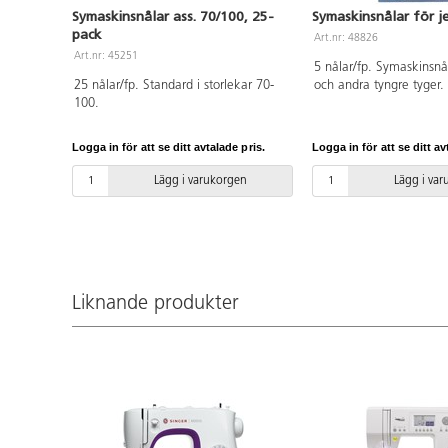
Symaskinsnålar ass. 70/100, 25-
Symaskinsnålar för j
pack
Art.nr: 48826
Art.nr: 45251
5 nålar/fp. Symaskinsnå
25 nålar/fp. Standard i storlekar 70-
och andra tyngre tyger. 
100.
nålar storlek 90, 2 nåla
och 1 nål storlek 110.
Logga in för att se ditt avtalade pris.
Logga in för att se ditt av
Lägg i varukorgen
Lägg i va
Liknande produkter