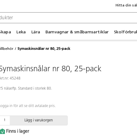
Hitta din sä
Skapa
Leka
Lära
Barnvagnar & småbarnsartiklar
Skolförbru
illbehör
Symaskinsnålar nr 80, 25-pack
Symaskinsnålar nr 80, 25-pack
Art.nr: 45248
25 nålar/fp. Standard i storlek 80.
Logga in för att se ditt avtalade pris.
Lägg i varukorgen
Finns i lager