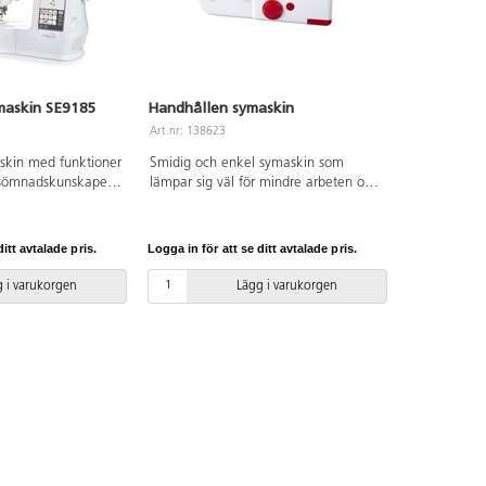
maskin SE9185
Handhållen symaskin
Art.nr: 138623
skin med funktioner
Smidig och enkel symaskin som
v sömnadskunskaper.
lämpar sig väl för mindre arbeten och
broderimönster och
lagningar på tunnare tyger. Maskinen
tion visas på en stor
utför en rak söm med ett enkelt
g. Medföljande
knapptryck. Sladdlös och med
itt avtalade pris.
Logga in för att se ditt avtalade pris.
 broderi upp till
inbyggd strömbrytare för säker
matisk nålträdare.
hantering. Justerbar trådspänning. 4 st
 i varukorgen
Lägg i varukorgen
AA-batterier krävs (ingår ej). I
förpackningen medföljer även fyra
spolar med vit, svart, röd och blå tråd,
samt ersättningsnål och nålpåträdare.
Instruktionsbok bifogas. Mått:
21×7×3 cm. Vikt: 350 g.