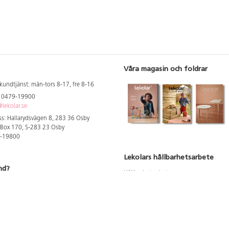
Våra magasin och foldrar
kundtjänst: mån-tors 8-17, fre 8-16
: 0479-19900
lekolar.se
s: Hallarydsvägen 8, 283 36 Osby
 Box 170, S-283 23 Osby
9-19800
Lekolars hållbarhetsarbete
nd?
Hållbarhetsarbete
Hållbarhetsredovisning 2023
 att se dina rabatterade priser
Produktsäkerhet & kvalitet
Giftfri Förskola
a säljare och utbildare