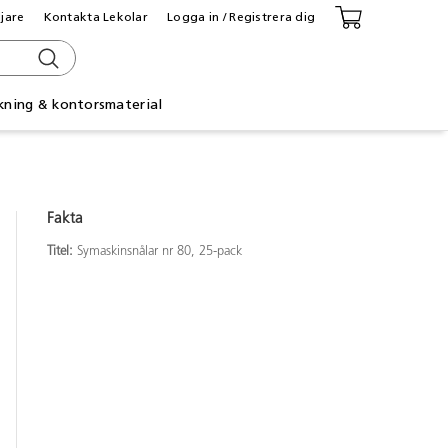
ljare
Kontakta Lekolar
Logga in / Registrera dig
kning & kontorsmaterial
Fakta
Titel:
Symaskinsnålar nr 80, 25-pack