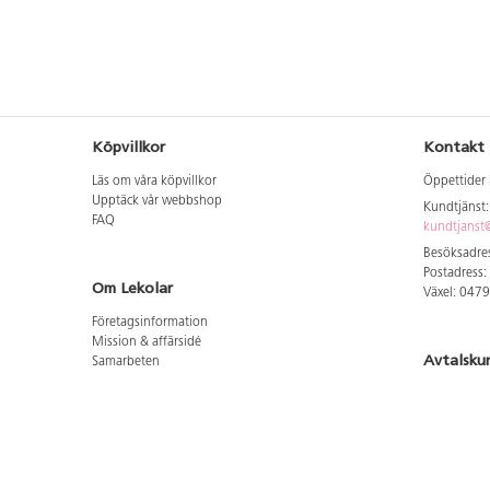
Köpvillkor
Kontakt
Läs om våra köpvillkor
Öppettider 
Upptäck vår webbshop
Kundtjänst
FAQ
kundtjanst@
Besöksadres
Postadress:
Om Lekolar
Växel: 047
Företagsinformation
Mission & affärsidé
Avtalsku
Samarbeten
Aktuellt hos oss
Logga in för
GDPR
Cookie Policy
Whistleblowing
Hitta vår
Lediga jobb
Bruttoprislista lära, skapa, leka 2026-5