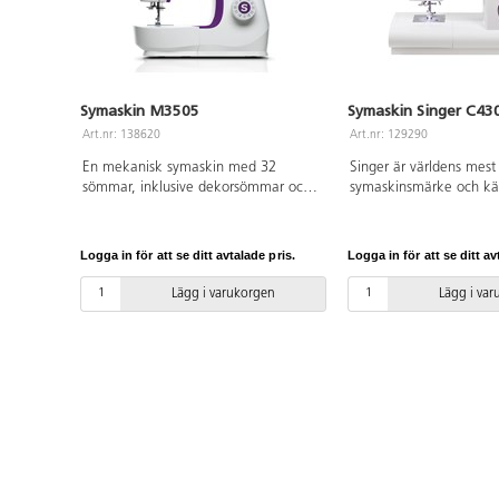
Symaskin M3505
Symaskin Singer C43
Art.nr: 138620
Art.nr: 129290
En mekanisk symaskin med 32
Singer är världens mes
sömmar, inklusive dekorsömmar och
symaskinsmärke och k
stretchsömmar. För sömnad på
av kvalitet och funktion
många olika material, från jeans och
att använda. Modell C4
satin till stickade tyger och trikå. Både
sömmar som väljs med
Logga in för att se ditt avtalade pris.
Logga in för att se ditt av
stygnbredden och stygnlängden kan
knapptryckningar och vi
justeras för att passa just ditt
display. Inbyggd minne
Lägg i varukorgen
Lägg i va
sömnadsprojekt. 1-stegs knapphål.
grundfunktioner för tråd
Tillbehör medföljer.
hastighetsreglering, nål
knapphålsvarianter. Au
nålträdning och framma
Fungerar för alla vanlig
symaskinsnålar, inklusive
LED-belysning. CE-märk