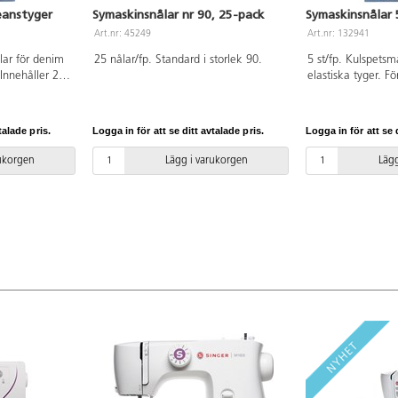
eanstyger
Symaskinsnålar nr 90, 25-pack
Symaskinsnålar 
Art.nr: 45249
Art.nr: 132941
lar för denim
25 nålar/fp. Standard i storlek 90.
5 st/fp. Kulspetsm
Innehåller 2
elastiska tyger. F
r storlek 100
innehåller 5 nålar
talade pris.
Logga in för att se ditt avtalade pris.
Logga in för att se d
rukorgen
Lägg i varukorgen
Lägg