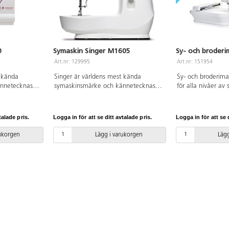
0
Symaskin Singer M1605
Sy- och broderi
Art.nr: 129995
Art.nr: 151954
t kända
Singer är världens mest kända
Sy- och broderima
ännetecknas
symaskinsmärke och kännetecknas
för alla nivåer a
er som är lätta
av kvalitet och funktioner som är lätta
250 sömmar, 150 
30 har 810
att använda. M1605 är en lätt och
10 fonter. Informa
bärbar symaskin med förinställd
7"-pekskärm i fär
talade pris.
Logga in för att se ditt avtalade pris.
Logga in för att se d
sas på digital
stygnlängd och stygnbredd, vilket gör
broderiram medger
sfunktion samt
den enkel att använda.
170x100 mm. Auto
rukorgen
Lägg i varukorgen
Lägg
klippning,
läge etc. 13
tomatisk
tning.
a
 tvillingnål.
t.