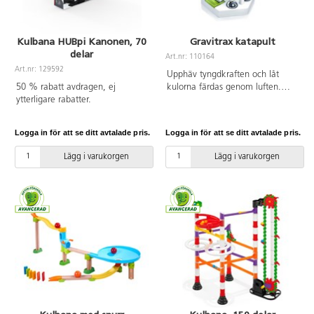
Kulbana HUBpi Kanonen, 70
Gravitrax katapult
delar
Art.nr: 110164
Art.nr: 129592
Upphäv tyngdkraften och låt
50 % rabatt avdragen, ej
kulorna färdas genom luften.
ytterligare rabatter.
Med katapulten kan du enkelt
övervinna höjdskillnader och
hinder. Av PS, ABS och PC, fri
Logga in för att se ditt avtalade pris.
Logga in för att se ditt avtalade pris.
från BPA. PVC-fri. Från 8 år.
Lägg i varukorgen
Lägg i varukorgen