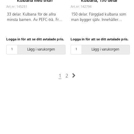
Kulbana med snurr
Kulbana, 150 delar
Art.nr: 145251
Art.nr: 142794
33 delar. Kulbana för de allra
150 delar. Färgglad kulbana som
minsta barnen. Av PEFC-trä. Från
man bygger själv. Innehåller
2 år.
pelare, kurvor, raka banor,
snurrande hjul m.m. Av ABS, PP,
POM och PE. PVC-fri. Från 5 år.
Logga in för att se ditt avtalade pris.
Logga in för att se ditt avtalade pris.
Lägg i varukorgen
Lägg i varukorgen
1
2