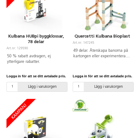
Kulbana HUBpi byggklossar,
Quercetti Kulbana Bioplast
78 delar
Art.nr: 147245
Art.nr: 129590
49 delar. Återskapa banorna på
50 % rabatt avdragen, ej
kartongen eller experimentera
ytterligare rabatter.
med nya mönster.
Sammankopplade rännor, broar
och pelare kan kombineras i
Logga in för att se ditt avtalade pris.
Logga in för att se ditt avtalade pris.
otaliga varianter. Stimulerar
kreativitet och logik. Av
Lägg i varukorgen
Lägg i varukorgen
biokomposit. PVC-fri. Från 4 år.