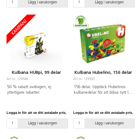
Lägg i varukorgen
Lägg i varukorgen
4,5 cm ingår. Av ABS. PVC-fri.
1 lång, 2 mellanlånga och 3
Från 18 månader.
korta bandelar. Av PS, ABS och
PC, fri från BPA. PVC-fri. Från 8
år.
Kulbana HUBpi, 99 delar
Kulbana Hubelino, 156 delar
Art.nr: 129586
Art.nr: 129583
50 % rabatt avdragen, ej
156 delar. Upptäck Hubelinos
ytterligare rabatter.
kulbanedelar för att blåsa nytt liv
i byggklossar från andra
tillverkare för att bygga
dynamiska och spektakulära
Logga in för att se ditt avtalade pris.
Logga in för att se ditt avtalade pris.
kulbanor. Av ABS. PVC-fri. Från 3
år.
Lägg i varukorgen
Lägg i varukorgen