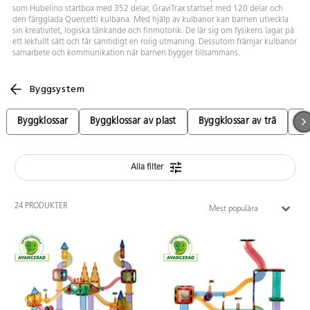
som Hubelino startbox med 352 delar, GraviTrax startset med 120 delar och
den färgglada Quercetti kulbana. Med hjälp av kulbanor kan barnen utveckla
sin kreativitet, logiska tänkande och finmotorik. De lär sig om fysikens lagar på
ett lekfullt sätt och får samtidigt en rolig utmaning. Dessutom främjar kulbanor
samarbete och kommunikation när barnen bygger tillsammans.
Byggsystem
Byggklossar
Byggklossar av plast
Byggklossar av trä
Fö
Alla filter
24 PRODUKTER
Mest populära