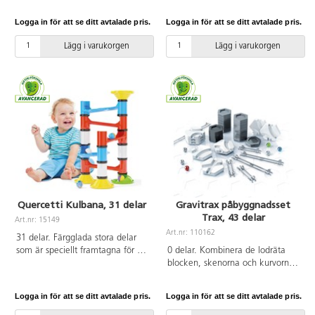
lekas med. Utvecklar kreativitet
Hubelinosystemet med allt du
och logiskt tänkande. Setet
behöver för att komma igång.
Logga in för att se ditt avtalade pris.
Logga in för att se ditt avtalade pris.
innehåller 10 kulor. Från 3 år.
Innehåller en bottenplatta,
massor av kulbanedelar,
Lägg i varukorgen
Lägg i varukorgen
byggklossar och kulor.
Kompatibla med andra
byggklossar. Av ABS. PVC-fri.
Från 3 år.
Quercetti Kulbana, 31 delar
Gravitrax påbyggnadsset
Trax, 43 delar
Art.nr: 15149
Art.nr: 110162
31 delar. Färgglada stora delar
som är speciellt framtagna för de
0 delar. Kombinera de lodräta
yngre barnen, som kan
blocken, skenorna och kurvorna
sammanfogas till en kulbana.
med ditt GraviTrax startset för
Det är lätt att följa kulorna som
ännu mer action. Innehåll: 5
Logga in för att se ditt avtalade pris.
Logga in för att se ditt avtalade pris.
rullar långsamt i de variationsrika
kulor, 16 stora höjdplattor, 8 små
banorna. 4 kulor med diameter
höjdplattor, 7 kurvor, 1 korsning,