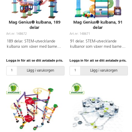
Mag Genius® kulbana, 189
Mag Genius® kulbana, 91
delar
delar
Art.nr: 148672
Art.nr: 148671
189 delar. STEM-utvecklande
91 delar. STEM-utvecklande
kulbana som växer med barnen.
kulbanor som växer med barnen.
När barnen blir äldre utvecklas
När barnen blir äldre utvecklas
deras konstuktionsförmåga och
deras konstuktionsförmåga och
Logga in för att se ditt avtalade pris.
Logga in för att se ditt avtalade pris.
de kan bygga allt mer
de kan bygga allt mer
avancerade banor. Bygg en stor
avancerade banor. Innehåller
Lägg i varukorgen
Lägg i varukorgen
eller flera mindre banor.
transparent färgade byggplattor i
Innehåller transparent färgade
olika former, samt små tillbehör
byggplattor i olika former, samt
som kan läggas till längs kulans
små tillbehör som kan läggas till
väg. 4 st kulor ingår.
längs kulans väg. 6 st kulor ingår.
Byggbeskrivning medföljer. Av
Byggbeskrivning medföljer. Av
ABS. PVC-fri. Från 3 år.
ABS. PVC-fri. Från 3 år.