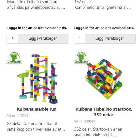
Magnetisk kulbana som kan
152 delar.
användas på whiteboardtavla. 14
Kombinationsmöjligheterna är
delar att bygga med, 4 kulor och
oändliga med denna kulbana
15 kort med byggförslag. PVC-fri.
som barnen kan bygga efter
Från 5 år.
egen fantasi. Konstruerandet
Logga in för att se ditt avtalade pris.
Logga in för att se ditt avtalade pris.
främjar kreativitet och logiskt
tänkande. En kombination av
Lägg i varukorgen
Lägg i varukorgen
både spiraler och rännor i olika
former som gör att olika banor
kan byggas med samma delar.
Instruktioner medföljer. Av trä.
PVC-fri. Från 4 år.
Kulbana marble run
Kulbana Hubelino startbox,
352 delar
Art.nr: 119001
Art.nr: 129582
88 delar. Delarna är lätta att
sätta ihop och tillverkade av ett
352 delar. Startboxen är en
tåligt material som håller för att
snabb introduktion till