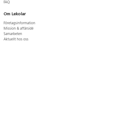
FAQ
Om Lekolar
Företagsinformation
Mission & affärsidé
Samarbeten
Aktuellt hos oss
GDPR
Cookie Policy
Whistleblowing
Lediga jobb
Bruttoprislista lära, skapa, leka 2026-5
Bruttoprislista möbler 2026-3
Bruttoprislista lekplatsutrustning och utemiljö 2026-3
Kontakt
Öppettider kundtjänst: mån-tors 8-17, fre 8-16
Kundtjänst: 0479-19900
kundtjanst@lekolar.se
Besöksadress: Hallarydsvägen 8, 283 36 Osby
Postadress: Box 170, S-283 23 Osby
Växel: 0479-19800