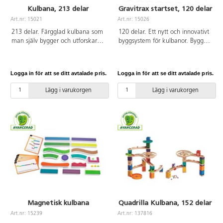
Kulbana, 213 delar
Gravitrax startset, 120 delar
Art.nr: 15021
Art.nr: 15026
213 delar. Färgglad kulbana som
120 delar. Ett nytt och innovativt
man själv bygger och utforskar
byggsystem för kulbanor. Bygg
vart kulan ska gå. Här kan
ihop byggklossar och skenor och
barnen utmana sig själva genom
fascineras över hur du kan
att konstruera om banan efter
utnyttja fysikens lagar. Aktiverar
Logga in för att se ditt avtalade pris.
Logga in för att se ditt avtalade pris.
eget tycke. Innehåller pelare,
de analytiska förmågorna kring
kurvor, raka banor, snurrande hjul
orsak och verkan. GraviTrax®
Lägg i varukorgen
Lägg i varukorgen
m.m. Av ABS, PP, POM och PE.
kulbanesystem kan byggas i
PVC-fri. Från 6 år.
oändlighet och olika
kompletteringssatser finns att
köpa till. Ett häfte med uppgifter
och byggförslag medföljer. Av PS,
ABS och PC, fri från BPA. PVC-fri.
Från 8 år.
Magnetisk kulbana
Quadrilla Kulbana, 152 delar
Art.nr: 15239
Art.nr: 137816