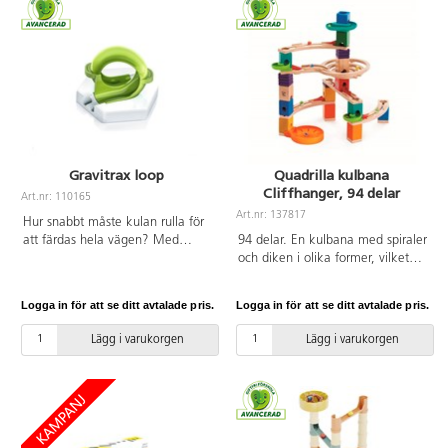
Gravitrax loop
Quadrilla kulbana
Cliffhanger, 94 delar
Art.nr: 110165
Art.nr: 137817
Hur snabbt måste kulan rulla för
att färdas hela vägen? Med
94 delar. En kulbana med spiraler
denna coola loop behöver barnen
och diken i olika former, vilket
analysera och prova sina
gör att du kan bygga olika spår
förmågor gällande hastighet och
med samma delar. PVC-fri. Från
Logga in för att se ditt avtalade pris.
Logga in för att se ditt avtalade pris.
motstånd. Av PS, ABS och PC, fri
4 år.
från BPA. PVC-fri. Från 8 år.
Lägg i varukorgen
Lägg i varukorgen