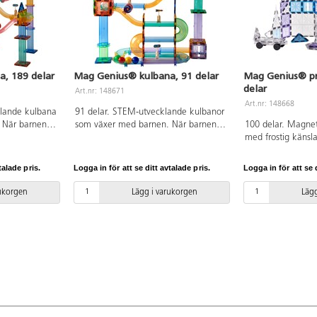
, 189 delar
Mag Genius® kulbana, 91 delar
Mag Genius® pri
delar
Art.nr: 148671
Art.nr: 148668
klande kulbana
91 delar. STEM-utvecklande kulbanor
 När barnen
som växer med barnen. När barnen
100 delar. Magnet
s
blir äldre utvecklas deras
med frostig känsla
ch de kan
konstuktionsförmåga och de kan
nyanser. Innehålle
ade banor.
bygga allt mer avancerade banor.
transparent färgad
talade pris.
Logga in för att se ditt avtalade pris.
Logga in för att se d
 mindre banor.
Innehåller transparent färgade
olika former vilk
färgade
byggplattor i olika former, samt små
flera sätt, prismam
rukorgen
Lägg i varukorgen
Lägg
mer, samt små
tillbehör som kan läggas till längs
dörrar och byggpl
till längs
kulans väg. 4 st kulor ingår.
Magnetiska byggkl
går.
Byggbeskrivning medföljer. Av ABS.
geometriskt tänka
jer. Av ABS.
PVC-fri. Från 3 år.
och rumsuppfattni
medföljer. Av ABS.