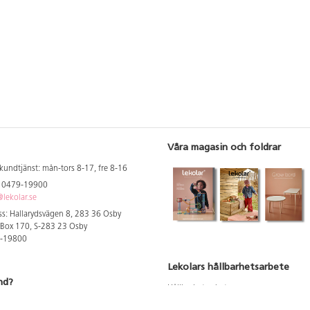
Våra magasin och foldrar
kundtjänst: mån-tors 8-17, fre 8-16
: 0479-19900
lekolar.se
s: Hallarydsvägen 8, 283 36 Osby
 Box 170, S-283 23 Osby
9-19800
Lekolars hållbarhetsarbete
nd?
Hållbarhetsarbete
Hållbarhetsredovisning 2023
 att se dina rabatterade priser