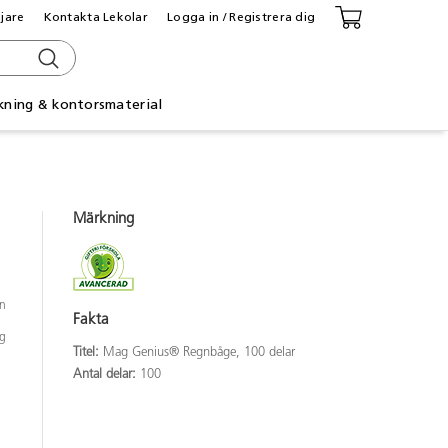
ljare
Kontakta Lekolar
Logga in / Registrera dig
kning & kontorsmaterial
Märkning
en
Fakta
ng
Titel:
Mag Genius® Regnbåge, 100 delar
Antal delar:
100