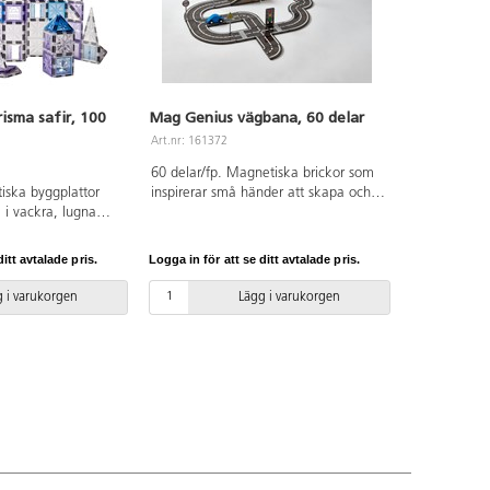
sma safir, 100
Mag Genius vägbana, 60 delar
Art.nr: 161372
60 delar/fp. Magnetiska brickor som
iska byggplattor
inspirerar små händer att skapa och
 i vackra, lugna
konstruera sina egna vägbanor. Den
r: stora och små
eleganta svarta plattan med dekor är
e byggplattor i
perfekt för att bygga spännande
itt avtalade pris.
Logga in för att se ditt avtalade pris.
a kan kombineras på
vägar. Detta set innehåller 4 träbilar,
önster, fönster,
raka vägbitar, korta och långa
 i varukorgen
Lägg i varukorgen
atta med hjul.
svängar, parkering, vägmärken,
ossar utvecklar
trafikljus och träd. Mått på bil: 7 cm.
nde, finmototrik
Av ABS. PVC-fri. Från 3 år.
ng. Byggbeskrivning
 PVC-fri. Från 3 år.