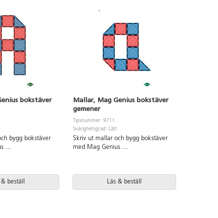
Genius bokstäver
Mallar, Mag Genius bokstäver
Mag Geni
gemener
Tipsnummer
Svårighetsgr
Tipsnummer: 9711
t
Svårighetsgrad: Lätt
Använd M
 och bygg bokstäver
Skriv ut mallar och bygg bokstäver
brickor fö
us
...
med Mag Genius
...
 & beställ
Läs & beställ