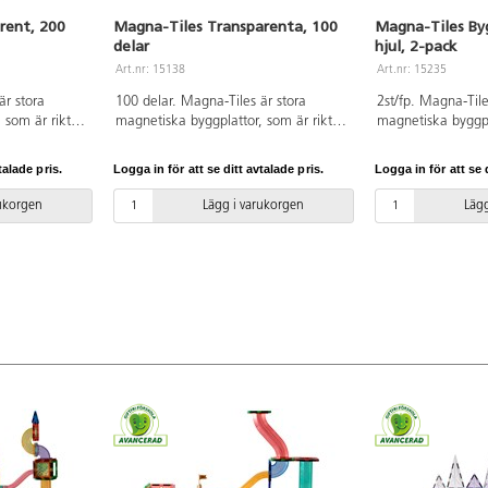
rent, 200
Magna-Tiles Transparenta, 100
Magna-Tiles By
delar
hjul, 2-pack
Art.nr: 15138
Art.nr: 15235
är stora
100 delar. Magna-Tiles är stora
2st/fp. Magna-Tile
 som är riktigt
magnetiska byggplattor, som är riktigt
magnetiska byggpl
tora och små,
roliga att bygga med. Stora och små,
roliga att bygga 
sparenta
tre- och fyrkantiga transparenta
innehåller 2 bilun
talade pris.
Logga in för att se ditt avtalade pris.
Logga in för att se d
sig till
färgade plattor som drar sig till
som ger byggleken
gger.
varandra när barnen bygger.
utökade möjlighet
rukorgen
Lägg i varukorgen
Lägg
nglar och två
Innehåller tre olika trianglar och två
möjlighet att bygg
r. Av ABS.
olika kvadratiska former. Av ABS.
av fordon. Mått: 
PVC-fri. Från 3 år.
PVC-fri. Från 3 år.