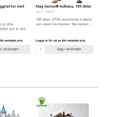
ggplattor med
Mag Genius® kulbana, 189 delar
Art.nr: 148672
189 delar. STEM-utvecklande kulbana
s är stora
som växer med barnen. När barnen
attor som är riktigt
blir äldre utvecklas deras
med. Detta set
konstuktionsförmåga och de kan
derreden på hjul
bygga allt mer avancerade banor.
itt avtalade pris.
Logga in för att se ditt avtalade pris.
 extra värde och
Bygg en stor eller flera mindre banor.
er. Barnen får
Innehåller transparent färgade
 i varukorgen
Lägg i varukorgen
a alla möjliga typer
byggplattor i olika former, samt små
15x7,5 cm. Av ABS.
tillbehör som kan läggas till längs
kulans väg. 6 st kulor ingår.
Byggbeskrivning medföljer. Av ABS.
PVC-fri. Från 3 år.