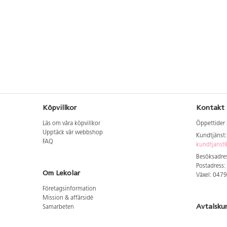
Köpvillkor
Kontakt
Läs om våra köpvillkor
Öppettider 
Upptäck vår webbshop
Kundtjänst
FAQ
kundtjanst@
Besöksadres
Postadress:
Om Lekolar
Växel: 047
Företagsinformation
Mission & affärsidé
Avtalsku
Samarbeten
Aktuellt hos oss
Logga in för
GDPR