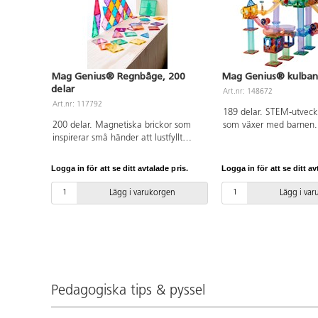
Mag Genius® Regnbåge, 200
Mag Genius® kulbana
delar
Art.nr: 148672
Art.nr: 117792
189 delar. STEM-utvec
200 delar. Magnetiska brickor som
som växer med barnen.
inspirerar små händer att lustfyllt
blir äldre utvecklas dera
skapa och konstruera i 3D. De
konstuktionsförmåga o
magnetiska bitarna passar ihop från
bygga allt mer avancer
Logga in för att se ditt avtalade pris.
Logga in för att se ditt av
alla håll. Barnen kan bygga både
Bygg en stor eller flera
smått och stort genom att lägga till
Innehåller transparent 
Lägg i varukorgen
Lägg i va
fler brickor. Utvecklar t.ex.
byggplattor i olika for
igenkänning av former, finmotorik,
tillbehör som kan läggas 
och rumslig medvetenhet. Innehåller
kulans väg. 6 st kulor in
tre olika trianglar och två olika
Byggbeskrivning medföl
kvadratiska former. Måttexempel på
PVC-fri. Från 3 år.
kvadrat: 7,5x7,5 cm eller 15x15 cm.
Av ABS. PVC-fri. Från 3 år.
Pedagogiska tips & pyssel