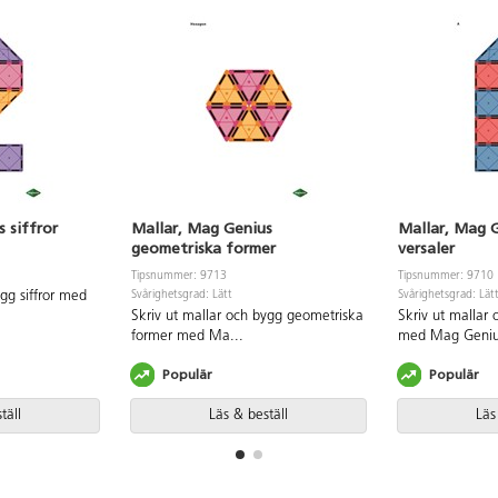
 siffror
Mallar, Mag Genius
Mallar, Mag 
geometriska former
versaler
Tipsnummer: 9713
Tipsnummer: 9710
ygg siffror med
Svårighetsgrad: Lätt
Svårighetsgrad: Lät
Skriv ut mallar och bygg geometriska
Skriv ut mallar
former med Ma
...
med Mag Geni
Populär
Populär
täll
Läs & beställ
Läs