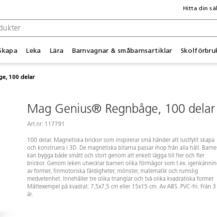
Hitta din sä
Skapa
Leka
Lära
Barnvagnar & småbarnsartiklar
Skolförbru
e, 100 delar
Mag Genius® Regnbåge, 100 delar
Art.nr: 117791
100 delar. Magnetiska brickor som inspirerar små händer att lustfyllt skapa
och konstruera i 3D. De magnetiska bitarna passar ihop från alla håll. Barn
kan bygga både smått och stort genom att enkelt lägga till fler och fler
brickor. Genom leken utvecklar barnen olika förmågor som t.ex. igenkänni
av former, finmotoriska färdigheter, mönster, matematik och rumslig
medvetenhet. Innehåller tre olika trianglar och två olika kvadratiska former.
Måttexempel på kvadrat: 7,5x7,5 cm eller 15x15 cm. Av ABS. PVC-fri. Från 3
år.