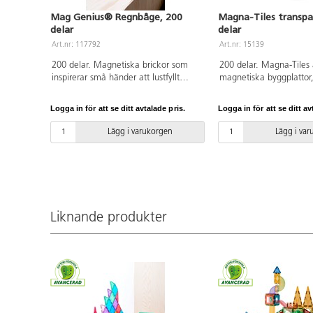
Mag Genius® Regnbåge, 200
Magna-Tiles transpa
delar
delar
Art.nr: 117792
Art.nr: 15139
200 delar. Magnetiska brickor som
200 delar. Magna-Tiles 
inspirerar små händer att lustfyllt
magnetiska byggplattor,
skapa och konstruera i 3D. De
roliga att bygga med. S
magnetiska bitarna passar ihop från
tre- och fyrkantiga tran
Logga in för att se ditt avtalade pris.
Logga in för att se ditt av
alla håll. Barnen kan bygga både
färgade plattor som drar 
smått och stort genom att lägga till
varandra när barnen by
Lägg i varukorgen
Lägg i va
fler brickor. Utvecklar t.ex.
Innehåller tre olika tria
igenkänning av former, finmotorik,
olika kvadratiska forme
och rumslig medvetenhet. Innehåller
PVC-fri. Från 3 år.
tre olika trianglar och två olika
kvadratiska former. Måttexempel på
kvadrat: 7,5x7,5 cm eller 15x15 cm.
Liknande produkter
Av ABS. PVC-fri. Från 3 år.