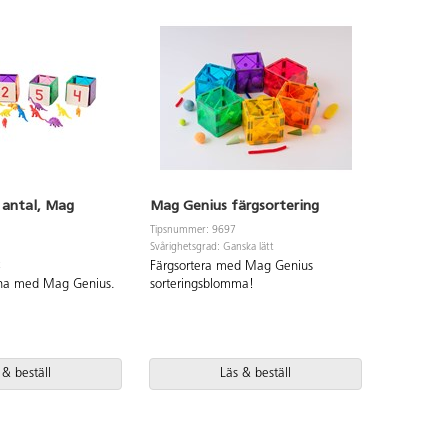
 antal, Mag
Mag Genius färgsortering
Bygg or
Tipsnummer: 9697
Tipsnummer
Svårighetsgrad: Ganska lätt
Svårighetsgr
t
Färgsortera med Mag Genius
Utforska 
kna med Mag Genius.
sorteringsblomma!
 & beställ
Läs & beställ