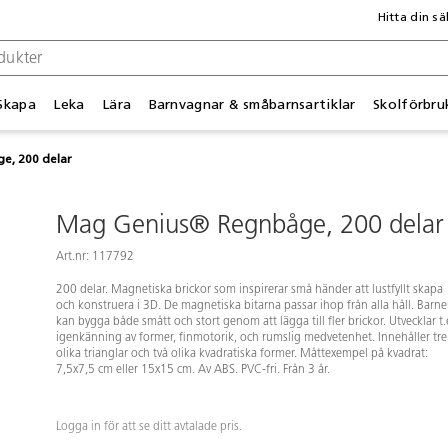
Hitta din sä
Skapa
Leka
Lära
Barnvagnar & småbarnsartiklar
Skolförbru
e, 200 delar
Mag Genius® Regnbåge, 200 delar
Art.nr: 117792
200 delar. Magnetiska brickor som inspirerar små händer att lustfyllt skapa
och konstruera i 3D. De magnetiska bitarna passar ihop från alla håll. Barn
kan bygga både smått och stort genom att lägga till fler brickor. Utvecklar t.
igenkänning av former, finmotorik, och rumslig medvetenhet. Innehåller tre
olika trianglar och två olika kvadratiska former. Måttexempel på kvadrat:
7,5x7,5 cm eller 15x15 cm. Av ABS. PVC-fri. Från 3 år.
Logga in för att se ditt avtalade pris.