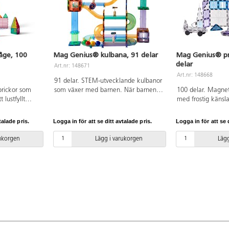
åge, 100
Mag Genius® kulbana, 91 delar
Mag Genius® pri
delar
Art.nr: 148671
Art.nr: 148668
91 delar. STEM-utvecklande kulbanor
brickor som
som växer med barnen. När barnen
100 delar. Magnet
 lustfyllt
blir äldre utvecklas deras
med frostig känsla
 3D. De
konstuktionsförmåga och de kan
nyanser. Innehålle
ar ihop från
bygga allt mer avancerade banor.
transparent färgad
talade pris.
Logga in för att se ditt avtalade pris.
Logga in för att se d
ygga både
Innehåller transparent färgade
olika former vilk
tt enkelt
byggplattor i olika former, samt små
flera sätt, prismam
rukorgen
Lägg i varukorgen
Lägg
brickor. Genom
tillbehör som kan läggas till längs
dörrar och byggpl
olika
kulans väg. 4 st kulor ingår.
Magnetiska byggkl
nkänning av
Byggbeskrivning medföljer. Av ABS.
geometriskt tänka
digheter,
PVC-fri. Från 3 år.
och rumsuppfattni
 rumslig
medföljer. Av ABS.
 tre olika
kvadratiska
 kvadrat:
 cm. Av ABS.