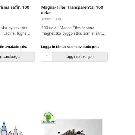
sma safir, 100
Magna-Tiles Transparenta, 100
delar
Art.nr: 15138
iska byggplattor
100 delar. Magna-Tiles är stora
 i vackra, lugna
magnetiska byggplattor, som är riktigt
r: stora och små
roliga att bygga med. Stora och små,
e byggplattor i
tre- och fyrkantiga transparenta
itt avtalade pris.
Logga in för att se ditt avtalade pris.
a kan kombineras på
färgade plattor som drar sig till
önster, fönster,
varandra när barnen bygger.
 i varukorgen
Lägg i varukorgen
atta med hjul.
Innehåller tre olika trianglar och två
ossar utvecklar
olika kvadratiska former. Av ABS.
nde, finmototrik
PVC-fri. Från 3 år.
ng. Byggbeskrivning
 PVC-fri. Från 3 år.