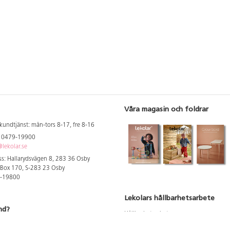
Våra magasin och foldrar
kundtjänst: mån-tors 8-17, fre 8-16
: 0479-19900
lekolar.se
s: Hallarydsvägen 8, 283 36 Osby
 Box 170, S-283 23 Osby
9-19800
Lekolars hållbarhetsarbete
nd?
Hållbarhetsarbete
Hållbarhetsredovisning 2023
 att se dina rabatterade priser