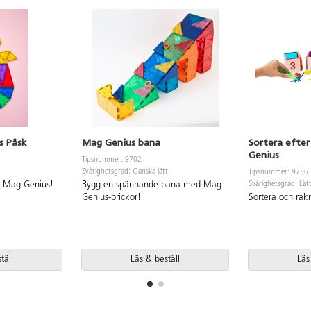
s Påsk
Mag Genius bana
Sortera efter
Genius
Tipsnummer: 9702
Svårighetsgrad: Ganska lätt
Tipsnummer: 9736
d Mag Genius!
Bygg en spännande bana med Mag
Svårighetsgrad: Lät
Genius-brickor!
Sortera och rä
täll
Läs & beställ
Läs