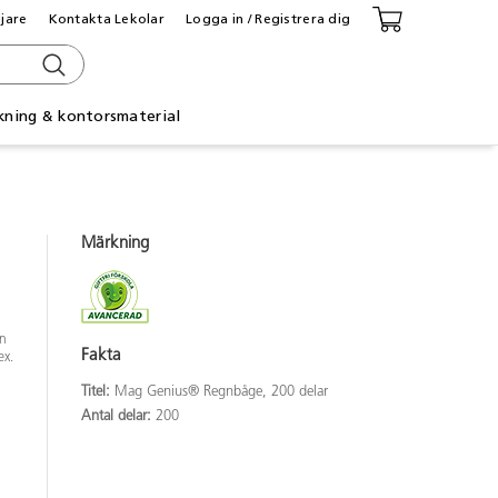
ljare
Kontakta Lekolar
Logga in / Registrera dig
kning & kontorsmaterial
Märkning
en
Fakta
ex.
Titel:
Mag Genius® Regnbåge, 200 delar
Antal delar:
200