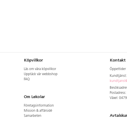
Köpvillkor
Kontakt
Läs om våra köpvillkor
Öppettider 
Upptäck vår webbshop
Kundtjänst
FAQ
kundtjanst@
Besöksadres
Postadress:
Om Lekolar
Växel: 047
Företagsinformation
Mission & affärsidé
Avtalsku
Samarbeten
Aktuellt hos oss
Logga in för
GDPR