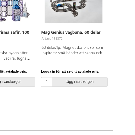
sma safir, 100
Mag Genius vägbana, 60 delar
Art.nr: 161372
60 delar/fp. Magnetiska brickor som
iska byggplattor
inspirerar små händer att skapa och
 i vackra, lugna
konstruera sina egna vägbanor. Den
r: stora och små
eleganta svarta plattan med dekor är
e byggplattor i
perfekt för att bygga spännande
itt avtalade pris.
Logga in för att se ditt avtalade pris.
a kan kombineras på
vägar. Detta set innehåller 4 träbilar,
önster, fönster,
raka vägbitar, korta och långa
 i varukorgen
Lägg i varukorgen
atta med hjul.
svängar, parkering, vägmärken,
ossar utvecklar
trafikljus och träd. Mått på bil: 7 cm.
nde, finmototrik
Av ABS. PVC-fri. Från 3 år.
ng. Byggbeskrivning
 PVC-fri. Från 3 år.