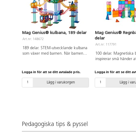
Mag Genius® kulbana, 189 delar
Mag Genius® Regnb
delar
Art.nr: 148672
Art.nr: 117791
189 delar. STEM-utvecklande kulbana
som växer med barnen. När barnen
100 delar. Magnetiska 
blir äldre utvecklas deras
inspirerar små händer att
konstuktionsförmåga och de kan
skapa och konstruera i
bygga allt mer avancerade banor.
magnetiska bitarna pass
Logga in för att se ditt avtalade pris.
Logga in för att se ditt av
Bygg en stor eller flera mindre banor.
alla håll. Barnen kan b
Innehåller transparent färgade
smått och stort genom a
Lägg i varukorgen
Lägg i va
byggplattor i olika former, samt små
lägga till fler och fler 
tillbehör som kan läggas till längs
leken utvecklar barnen 
kulans väg. 6 st kulor ingår.
förmågor som t.ex. ige
Byggbeskrivning medföljer. Av ABS.
former, finmotoriska fär
PVC-fri. Från 3 år.
mönster, matematik och
medvetenhet. Innehåller
trianglar och två olika 
Pedagogiska tips & pyssel
former. Måttexempel på
7,5x7,5 cm eller 15x15
PVC-fri. Från 3 år.