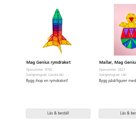
Mag Genius rymdraket
Mallar, Mag Geniu
Tipsnummer: 9700
Tipsnummer: 2623
Svårighetsgrad: Ganska lätt
Svårighetsgrad: Lätt
Bygg ihop en rymdraket!
Bygg påskfigurer me
Läs & beställ
Läs & bes