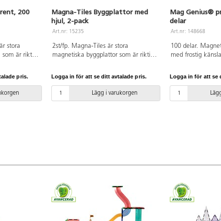
rent, 200
Magna-Tiles Byggplattor med
Mag Genius® pri
hjul, 2-pack
delar
Art.nr: 15235
Art.nr: 148668
är stora
2st/fp. Magna-Tiles är stora
100 delar. Magnet
 som är riktigt
magnetiska byggplattor som är riktigt
med frostig känsla
tora och små,
roliga att bygga med. Detta set
nyanser. Innehålle
sparenta
innehåller 2 bilunderreden på hjul
transparent färgad
talade pris.
Logga in för att se ditt avtalade pris.
Logga in för att se d
sig till
som ger byggleken extra värde och
olika former vilk
gger.
utökade möjligheter. Barnen får
flera sätt, prismam
rukorgen
Lägg i varukorgen
Lägg
nglar och två
möjlighet att bygga alla möjliga typer
dörrar och byggpl
r. Av ABS.
av fordon. Mått: 15x7,5 cm. Av ABS.
Magnetiska byggkl
PVC-fri. Från 3 år.
geometriskt tänka
och rumsuppfattni
medföljer. Av ABS.