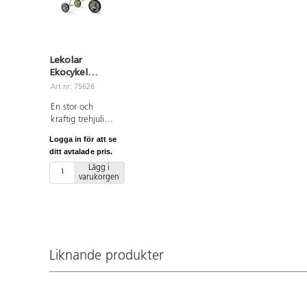
Lekolar
Ekocykel
trehjuling
Art.nr: 75626
Maxi
En stor och
kraftig trehjuling
för de lite äldre
Logga in för att se
barnen.
ditt avtalade pris.
Stimulerar
Lägg i
koordination,
varukorgen
motorik samt
lockar till
aktivitet och
rörelse. Kullager
på både fram-
och bakhjul.
Liknande produkter
Med
kopplingsmöjlighet
till släp. Mått:
L84xB59xH71
cm. Sitthöjd: 38