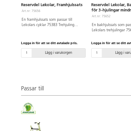
Reservdel Lekolar, Framhjulssats
Reservdel Lekolar, B
för 3-hjulingar mind
Art.nr: 75656
Art.nr: 75652
En framhjulssats som passar till
Lekolars cyklar 75383 Trehjuling
En bakhjulssats som pass
maxi, 75384 Taxicykel, 75385 Cykel
Lekolars trehjulingar 7
medi samt utryckningsfordonen
75625 Medi, 75381 Min
75387 polis, 75389 brandkår, 75391
Medi. Endast ett hjul m
Logga in för att se ditt avtalade pris.
Logga in för att se ditt av
ambulans, 111591 Dubbeltaxi,
skruvar.
111594 Trehjuling med ståplatta och
Lägg i varukorgen
Lägg i va
145479 Trehjuling med ståplatta polis.
Satsen passar även till 75626
Ekocykel trehjuling maxi, 75636
Ekocykel taxi, 135735 Lekolar
Ekocykel race, 75640 Ekocykel,
75624 Ekocykel renhållning samt
Passar till
utryckningsfordonen 75635, 75632
Ekocykel polis, 75633 Ekocykel
brandkår och 75634 Ekocykel
ambulans. 140794 Lekolar Ekocykel
dubbeltaxi, 140795 Lekolar Ekocykel
dubbelrace, 140796 Lekolar Ekocykel
trehjuling Mega.