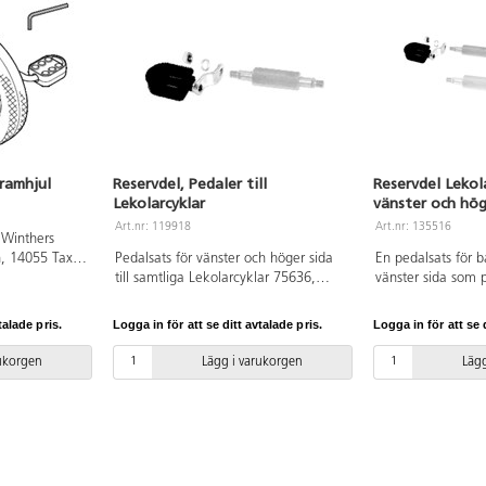
ramhjul
Reservdel, Pedaler till
Reservdel Lekol
Lekolarcyklar
vänster och hö
Art.nr: 119918
Art.nr: 135516
 Winthers
, 14055 Taxi,
Pedalsats för vänster och höger sida
En pedalsats för 
34 Cykel,
till samtliga Lekolarcyklar 75636,
vänster sida som 
 ø 26 och 5
135732, 75625, 75622, 75626,
cyklar 75382 Treh
75632, 75633, 75624 och 75634.
Trehjuling maxi, 
talade pris.
Logga in för att se ditt avtalade pris.
Logga in för att se d
75384 Taxicykel, 
utryckningsfordo
rukorgen
Lägg i varukorgen
Lägg
75391 polis, bran
Satsen passar även
Ekocykel trehjuli
Ekocykel trehjuli
Ekocykel, 75636 E
Ekocykel renhålln