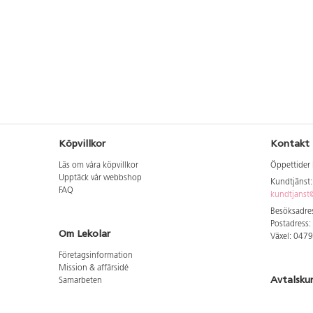
utryckningsfordonen 75635, 75632
Ekocykel polis, 75633 Ekocykel
brandkår och 75634 Ekocykel
ambulans. 140794 Lekolar Ekocykel
dubbeltaxi, 140795 Lekolar Ekocykel
dubbelrace, 140796 Lekolar Ekocykel
trehjuling Mega.
Köpvillkor
Kontakt
Läs om våra köpvillkor
Öppettider 
Upptäck vår webbshop
Kundtjänst
FAQ
kundtjanst@
Besöksadres
Postadress:
Om Lekolar
Växel: 047
Företagsinformation
Mission & affärsidé
Avtalsku
Samarbeten
Aktuellt hos oss
Logga in för
GDPR