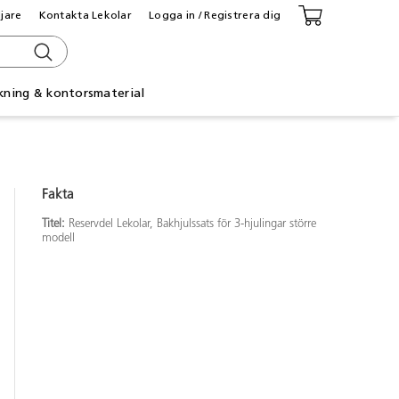
ljare
Kontakta Lekolar
Logga in / Registrera dig
kning & kontorsmaterial
Fakta
Titel:
Reservdel Lekolar, Bakhjulssats för 3-hjulingar större
modell