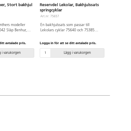
er, Stort bakhjul
Reservdel Lekolar, Bakhjulssats
springcyklar
Art.nr: 75657
inthers modeller
En bakhjulssats som passar till
042 Släp Benhur,
Lekolars cyklar 75640 och 75385
055 Taxi, 14057
samt springcyklarna 75627, 74753
0 Truck samt
Mini och 75631, 75386 Maxi.
itt avtalade pris.
Logga in för att se ditt avtalade pris.
052 Mellan och
 i varukorgen
Lägg i varukorgen