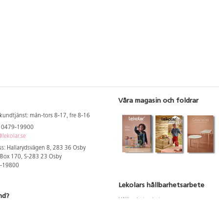
utryckningsfordon
75633, 75634 poli
ambulans.
Våra magasin och foldrar
kundtjänst: mån-tors 8-17, fre 8-16
: 0479-19900
lekolar.se
s: Hallarydsvägen 8, 283 36 Osby
 Box 170, S-283 23 Osby
9-19800
Lekolars hållbarhetsarbete
nd?
Hållbarhetsarbete
Hållbarhetsredovisning 2023
 att se dina rabatterade priser
Produktsäkerhet & kvalitet