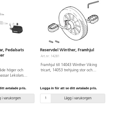
ar, Pedalsats
Reservdel Winther, Framhjul
ger
Art.nr: 14281
Framhjul till 14043 Winther Viking
både höger och
tricart, 14053 trehjuing stor och
passar Lekolars
14248 stor cykel. ø 32cm och 5,5 cm
juling medi, 75383
bred.
75385 Cykel medi,
itt avtalade pris.
Logga in för att se ditt avtalade pris.
samt
nen 75387, 75389,
 i varukorgen
Lägg i varukorgen
dkår och ambulans.
 till 75625
ng medi, 75626
ng maxi, 75640
kocykel taxi, 75624
ing samt Ekocyklar