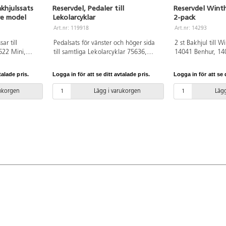
akhjulssats
Reservdel, Pedaler till
Reservdel Winth
re model
Lekolarcyklar
2-pack
Art.nr: 119918
Art.nr: 14293
ar till
Pedalsats för vänster och höger sida
2 st Bakhjul till W
5622 Mini,
till samtliga Lekolarcyklar 75636,
14041 Benhur, 14
i och 75382
135732, 75625, 75622, 75626,
14043 Tricart, 14
ed tillhörande
75632, 75633, 75624 och 75634.
Dubbel taxi, 1412
talade pris.
Logga in för att se ditt avtalade pris.
Logga in för att se d
trehjulingarna 14
14053 Stor.
rukorgen
Lägg i varukorgen
Lägg