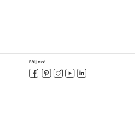
 75635, 75632,
s, brandkår och
Följ oss!