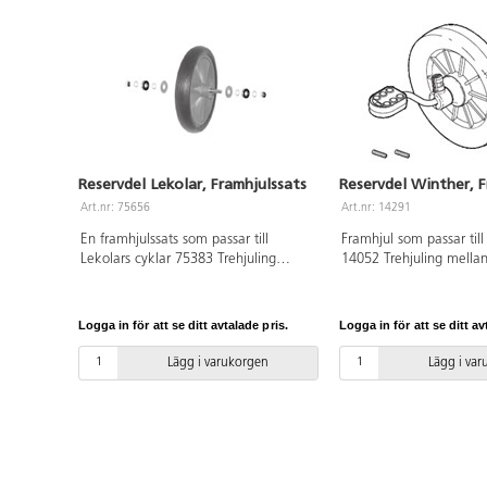
cm. Levereras
färdigmonterad.
PVC-fri. Ålder
4–8 år.
Reservdel Lekolar, Framhjulssats
Reservdel Winther, F
Art.nr: 75656
Art.nr: 14291
En framhjulssats som passar till
Framhjul som passar till
Lekolars cyklar 75383 Trehjuling
14052 Trehjuling mellan
maxi, 75384 Taxicykel, 75385 Cykel
14057 Dubbel taxi, 142
medi samt utryckningsfordonen
14041 Benhur. Hjulet är
75387 polis, 75389 brandkår, 75391
cm bred.
Logga in för att se ditt avtalade pris.
Logga in för att se ditt av
ambulans, 111591 Dubbeltaxi,
111594 Trehjuling med ståplatta och
Lägg i varukorgen
Lägg i va
145479 Trehjuling med ståplatta polis.
Satsen passar även till 75626
Ekocykel trehjuling maxi, 75636
Ekocykel taxi, 135735 Lekolar
Ekocykel race, 75640 Ekocykel,
75624 Ekocykel renhållning samt