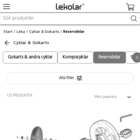
Möbler & inredning
Start
Leka
Cyklar & Gokarts
Reservdelar
Lekplatsutrustning & utemiljö
Cyklar & Gokarts
Skapa
Leka
Lära
Gokarts & andra cyklar
Kompiscyklar
Reservdelar
Spar
Barnvagnar & småbarnsartiklar
Skolförbrukning & kontorsmaterial
Alla filter
Logga in / Registrera dig
125 PRODUKTER
Mest populära
Hitta din säljare
Kontakta Lekolar