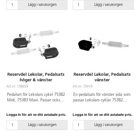
Lägg i varukorgen
Lägg i varukorgen
Reservdel Lekolar, Pedalsats
Reservdel Lekolar, Pedalsats
höger & vänster
vänster
Art.nr: 138659
Art.nr: 75419
Pedalset för Lekolars cykel 75382
En pedalsats för vänster sida som
Midi, 75383 Maxi. Passar också
passar Lekolars cyklar 75382
75385 Medi cykel, 75384 Taxi,
Trehjuling medi, 75383 Trehjuling
nödcyklar 75387, 75389 och
maxi, 75385 Cykel medi, 75384
Logga in för att se ditt avtalade pris.
Logga in för att se ditt avtalade pris.
75391 samt 75625 Medi, 75626
Taxicykel, samt
Maxi, 75640 trehjuling, 75636
utryckningsfordonen 75387,
Lägg i varukorgen
Lägg i varukorgen
Taxi, 75624 sophämtningscykel
75389, 75391 polis, brandkår och
och nödcyklar 75632, 75633,
ambulans. Satsen passar även till