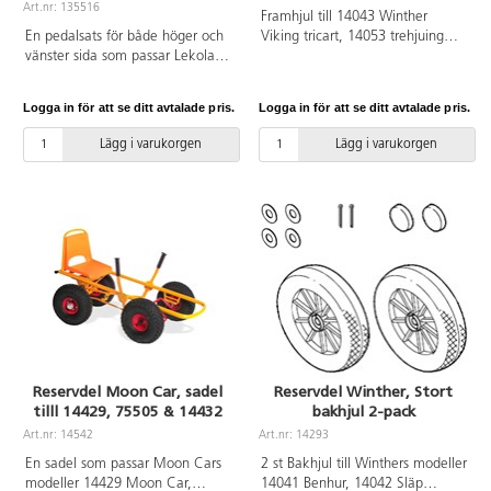
Art.nr: 135516
Framhjul till 14043 Winther
En pedalsats för både höger och
Viking tricart, 14053 trehjuing
vänster sida som passar Lekolars
stor och 14248 stor cykel. ø
cyklar 75382 Trehjuling medi,
32cm och 5,5 cm bred.
75383 Trehjuling maxi, 75385
Logga in för att se ditt avtalade pris.
Logga in för att se ditt avtalade pris.
Cykel medi, 75384 Taxicykel,
samt utryckningsfordonen 75387,
Lägg i varukorgen
Lägg i varukorgen
75389, 75391 polis, brandkår och
ambulans. Satsen passar även till
75625 Ekocykel trehjuling medi,
75626 Ekocykel trehjuling maxi,
75640 Ekocykel, 75636 Ekocykel
taxi, 75624 Ekocykel renhållning
samt Ekocyklar utryckningsfordon
75635, 75632, 75633, 75634
polis, brandkår och ambulans.
Reservdel Moon Car, sadel
Reservdel Winther, Stort
tilll 14429, 75505 & 14432
bakhjul 2-pack
Art.nr: 14542
Art.nr: 14293
En sadel som passar Moon Cars
2 st Bakhjul till Winthers modeller
modeller 14429 Moon Car,
14041 Benhur, 14042 Släp