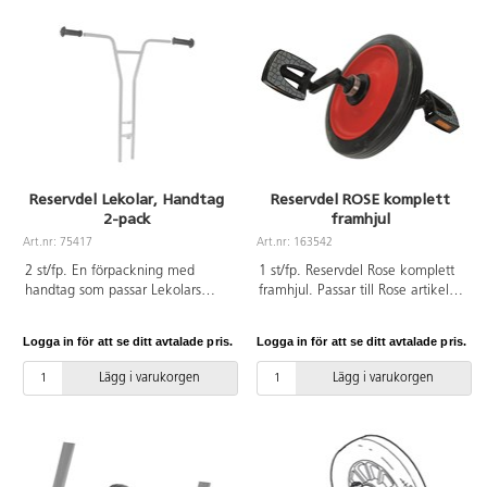
75634 och 75635.
75625 Ekocykel trehjuling medi,
75626 Ekocykel trehjuling maxi,
75640 Ekocykel, 75636 Ekocykel
taxi, 75624 Ekocykel renhållning
samt Ekocyklar utryckningsfordon
75635, 75632, 75633, 75634
polis, brandkår och ambulans.
Reservdel Lekolar, Handtag
Reservdel ROSE komplett
2-pack
framhjul
Art.nr: 75417
Art.nr: 163542
2 st/fp. En förpackning med
1 st/fp. Reservdel Rose komplett
handtag som passar Lekolars
framhjul. Passar till Rose artikel
trehjulingar 75381 Mini, 75382
134927 Liten trehjuling och Rose
Midi och 75383 Maxi, 111594
artikel 156262 Rattcykel stor .
Logga in för att se ditt avtalade pris.
Logga in för att se ditt avtalade pris.
Trehjuling med ståplatta, 145479
Hjulets diameter är 250 mm.
Trehjuling med ståplatta polis. De
Lägg i varukorgen
Lägg i varukorgen
passar även för 75385 Cykel
medi, 74753 Springcykel mini,
75386 Springcykel maxi, 75384
Taxicykel, 111591 Dubbeltaxi,
111592 Sparkcykel samt 75380
Sparkcykel. Handtagen passar