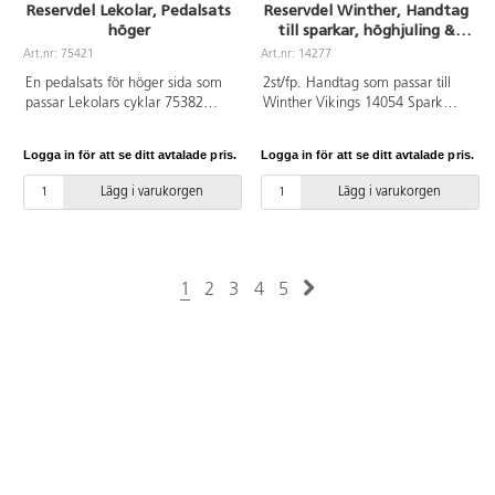
Reservdel Lekolar, Pedalsats
Reservdel Winther, Handtag
höger
till sparkar, höghjuling &
spring 2-pack
Art.nr: 75421
Art.nr: 14277
En pedalsats för höger sida som
2st/fp. Handtag som passar till
passar Lekolars cyklar 75382
Winther Vikings 14054 Spark
Trehjuling medi, 75383 Trehjuling
liten, 14056 Spark stor, 14040
maxi, 75385 Cykel medi, 75384
Höghjuling samt 14045
Logga in för att se ditt avtalade pris.
Logga in för att se ditt avtalade pris.
Taxicykel, samt
Springcykel. Innermått 25,4 mm i
utryckningsfordonen 75387,
diameter.
Lägg i varukorgen
Lägg i varukorgen
75389, 75391 polis, brandkår och
ambulans. Satsen passar även till
75625 Ekocykel trehjuling medi,
75626 Ekocykel trehjuling maxi,
75640 Ekocykel, 75636 Ekocykel
1
2
3
4
5
taxi, 75624 Ekocykel renhållning
samt Ekocyklar utryckningsfordon
75635, 75632, 75633, 75634
polis, brandkår och ambulans.