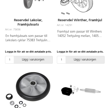
Reservdel Lekolar,
Reservdel Winther, Framhjul
Framhjulssats
Art.nr: 14291
Art.nr: 75656
Framhjul som passar till Winthers
En framhjulssats som passar till
14052 Trehjuling mellan, 14055
Lekolars cyklar 75383 Trehjuling
Taxi, 14057 Dubbel taxi, 14234
maxi, 75384 Taxicykel, 75385
Cykel, 14041 Benhur. Hjulet är ø
Cykel medi samt
26 och 5 cm bred.
Logga in för att se ditt avtalade pris.
Logga in för att se ditt avtalade pris.
utryckningsfordonen 75387 polis,
75389 brandkår, 75391
Lägg i varukorgen
Lägg i varukorgen
ambulans, 111591 Dubbeltaxi,
111594 Trehjuling med ståplatta
och 145479 Trehjuling med
ståplatta polis. Satsen passar
även till 75626 Ekocykel
trehjuling maxi, 75636 Ekocykel
taxi, 135735 Lekolar Ekocykel
race, 75640 Ekocykel, 75624
Ekocykel renhållning samt
utryckningsfordonen 75635,
75632 Ekocykel polis, 75633