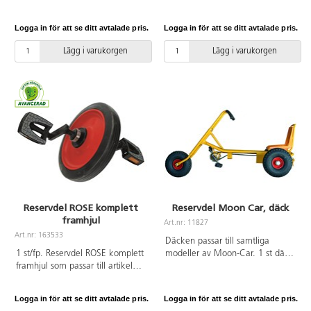
75505 Moon Harley samt 14432
Benhur, 14043 Tricart, 14055
Moon Harley 2 sits.
Taxi, 14057 Dubbel taxi, 14120
Logga in för att se ditt avtalade pris.
Logga in för att se ditt avtalade pris.
Truck samt trehjulingarna 14052
Mellan och 14053 Stor.
Lägg i varukorgen
Lägg i varukorgen
Reservdel ROSE komplett
Reservdel Moon Car, däck
framhjul
Art.nr: 11827
Art.nr: 163533
Däcken passar till samtliga
1 st/fp. Reservdel ROSE komplett
modeller av Moon-Car. 1 st däck
framhjul som passar till artikel
inklusive slang.
129979 ROSE Stor Trehjuling.
Hjulets diameter är 300 mm.
Logga in för att se ditt avtalade pris.
Logga in för att se ditt avtalade pris.