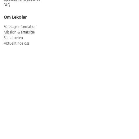
FAQ
Om Lekolar
Företagsinformation
Mission & affärsidé
Samarbeten
Aktuellt hos oss
GDPR
Cookie Policy
Whistleblowing
Lediga jobb
Bruttoprislista lära, skapa, leka 2026-5
Bruttoprislista möbler 2026-3
Bruttoprislista lekplatsutrustning och utemiljö 2026-3
Kontakt
Öppettider kundtjänst: mån-tors 8-17, fre 8-16
Kundtjänst: 0479-19900
kundtjanst@lekolar.se
Besöksadress: Hallarydsvägen 8, 283 36 Osby
Postadress: Box 170, S-283 23 Osby
Växel: 0479-19800