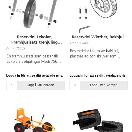
även till 75622 Ekocykel
trehjuling mini, 75625 Ekocykel
trehjuling medi, 75626 Ekocykel
trehjuling maxi, 75640 Ekocykel,
75636 Ekocykel taxi, 75624
Ekocykel renhållning, 75627
Reservdel Lekolar,
Reservdel Winther, Bakhjul
Ekocykel spring mini, 75631
Framhjuslsats trehjuling
Ekocykel spring maxi, 75637
Art.nr: 75441
Medi
Ekocykel spark samt Ekocyklar
Art.nr: 75655
Reservdelar i form av bakhjul,
utryckningsfordon 75635, 75632,
En framhjulssats som passar till
plastbeslag och skruvar som
75633, 75634 polis, brandkår och
Lekolars trehjulingar Medi 75625
passar till Winther Vikings 14040
ambulans.
och 75382.
Höghjuling, 14054 Spark liten
14056 Spark stor och 75359
Logga in för att se ditt avtalade pris.
Logga in för att se ditt avtalade pris.
Sparkcykel.
Lägg i varukorgen
Lägg i varukorgen