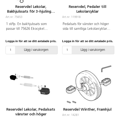
Ekocykel brandkår och 75634
Reservdel Lekolar,
Reservdel, Pedaler till
Ekocykel ambulans. 140794
Bakhjulssats för 3-hjulingar
Lekolarcyklar
Lekolar Ekocykel dubbeltaxi,
större modell
140795 Lekolar Ekocykel
Art.nr: 75653
Art.nr: 119918
dubbelrace, 140796 Lekolar
1 st/fp. En bakhjulssats som
Pedalsats för vänster och höger
Ekocykel trehjuling Mega.
passar till 75626 Ekocykel
sida till samtliga Lekolarcyklar
trehjuling maxi, 75636 Ekocykel
75636, 135732, 75625, 75622,
taxi, 75640 Ekocykel, 75624
75626, 75632, 75633, 75624 och
Logga in för att se ditt avtalade pris.
Logga in för att se ditt avtalade pris.
Ekocykel renhållning samt 75632
75634.
Ekocykel polis, 75633 Ekocykel
Lägg i varukorgen
Lägg i varukorgen
brandkår och 75634 Ekocykel
ambulans (Räddningspaket
75635). Är även kompatibelt
med äldre modeller 75383,
75387, 75389, 75391.
Reservdel Lekolar, Pedalsats
Reservdel Winther, Framhjul
vänster och höger
Art.nr: 14281