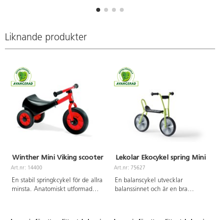
betydelse. Av metall,
väderbeständiga. PVC-fri. Från 3
år.
Liknande produkter
Winther Mini Viking scooter
Lekolar Ekocykel spring Mini
Art.nr: 14400
Art.nr: 75627
A
En stabil springkcykel för de allra
En balanscykel utvecklar
minsta. Anatomiskt utformad
balanssinnet och är en bra
sadel för maximal komfort. Enkel
förberedelse inför att lära sig
montering, anvisning medföljer
cykla på riktigt. Cykeln har inga
samt visas på Youtube. Av stål,
trampor, utan barnet tar sig fram