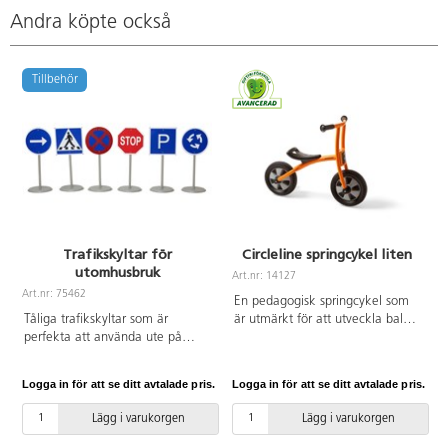
Andra köpte också
Tillbehör
Trafikskyltar för
Circleline springcykel liten
utomhusbruk
Art.nr: 14127
A
Art.nr: 75462
En pedagogisk springcykel som
Tåliga trafikskyltar som är
är utmärkt för att utveckla balans
perfekta att använda ute på
och motorik. Barnen tar sig
gården. Begränsa t.ex.
framåt genom att gå, springa
hastigheten vid en korsning där
eller sparka sig framåt med
Logga in för att se ditt avtalade pris.
Logga in för att se ditt avtalade pris.
L
många barn rör sig genom att
fötterna. Kullager i både fram-
använda STOP-skylten. På ett
och bakhjul gör att cykeln rullar
Lägg i varukorgen
Lägg i varukorgen
lekfullt sätt får barnen möjlighet
lätt. Av stål, PP och TPE. PVC-fri.
att lära sig trafikskyltarnas
Ålder 3-5 år.