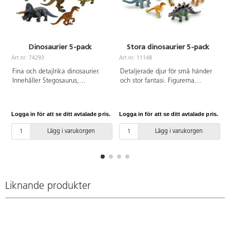
Dinosaurier 5-pack
Stora dinosaurier 5-pack
Art.nr: 74293
Art.nr: 11148
A
Fina och detajlrika dinosaurier.
Detaljerade djur för små händer
Innehåller Stegosaurus,
och stor fantasi. Figurerna
Tyrannosaurus rex, Triceratops,
inbjuder till fantasifull lek och är
Brachiosaurus och Velociraptor.
perfekta för ordförrådets
Av ftalatfri PVC. Från 3 år.
utveckling. Aktivitetsguide med
Logga in för att se ditt avtalade pris.
Logga in för att se ditt avtalade pris.
L
bl.a. fakta om varje djur
medföljer. Torkas lätt av med
Lägg i varukorgen
Lägg i varukorgen
fuktig trasa. Mått på största
djuret är 27x17 cm. Av PVC, fri
från ftalater. Från 3 år.
Liknande produkter