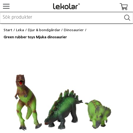
Möbler & inredning
Start
Leka
Djur & bondgårdar
Dinosaurier
Lekplatsutrustning & utemiljö
Green rubber toys Mjuka dinosaurier
Skapa
Leka
Lära
Barnvagnar & småbarnsartiklar
Skolförbrukning & kontorsmaterial
Logga in / Registrera dig
Hitta din säljare
Kontakta Lekolar