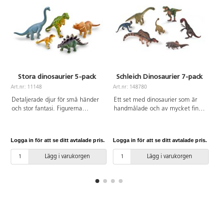
Stora dinosaurier 5-pack
Schleich Dinosaurier 7-pack
Art.nr: 11148
Art.nr: 148780
A
Detaljerade djur för små händer
Ett set med dinosaurier som är
och stor fantasi. Figurerna
handmålade och av mycket fin
inbjuder till fantasifull lek och är
kvalitet. Innehållet kan variera,
perfekta för ordförrådets
men antalet figurer är samma.
utveckling. Aktivitetsguide med
En av de största figurerna mäter
Logga in för att se ditt avtalade pris.
Logga in för att se ditt avtalade pris.
L
bl.a. fakta om varje djur
29x18,5 cm, en av de minsta
medföljer. Torkas lätt av med
mäter 14x10,6 cm. Av ftalatfri
Lägg i varukorgen
Lägg i varukorgen
fuktig trasa. Mått på största
PVC. Från 3 år.
djuret är 27x17 cm. Av PVC, fri
från ftalater. Från 3 år.