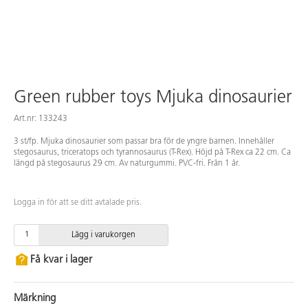
Green rubber toys Mjuka dinosaurier
Art.nr: 133243
3 st/fp. Mjuka dinosaurier som passar bra för de yngre barnen. Innehåller
stegosaurus, triceratops och tyrannosaurus (T-Rex). Höjd på T-Rex ca 22 cm. Ca
längd på stegosaurus 29 cm. Av naturgummi. PVC-fri. Från 1 år.
Logga in för att se ditt avtalade pris.
Lägg i varukorgen
Få kvar i lager
Märkning