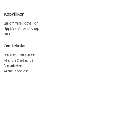
Köpvillkor
Läs om våra köpvillkor
Upptäck vår webbshop
FAQ
Om Lekolar
Företagsinformation
Mission & affärsidé
Samarbeten
Aktuellt hos oss
GDPR
Cookie Policy
Whistleblowing
Lediga jobb
Bruttoprislista lära, skapa, leka 2026-5
Bruttoprislista möbler 2026-3
Bruttoprislista lekplatsutrustning och utemiljö 2026-3
Kontakt
Öppettider kundtjänst: mån-tors 8-17, fre 8-16