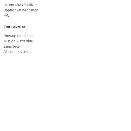
Läs om våra köpvillkor
Upptäck vår webbshop
FAQ
Om Lekolar
Företagsinformation
Mission & affärsidé
Samarbeten
Aktuellt hos oss
GDPR
Cookie Policy
Whistleblowing
Lediga jobb
Bruttoprislista lära, skapa, leka 2026-5
Bruttoprislista möbler 2026-3
Bruttoprislista lekplatsutrustning och utemiljö 2026-3
Kontakt
Öppettider kundtjänst: mån-tors 8-17, fre 8-16
Kundtjänst: 0479-19900
kundtjanst@lekolar.se
Besöksadress: Hallarydsvägen 8, 283 36 Osby