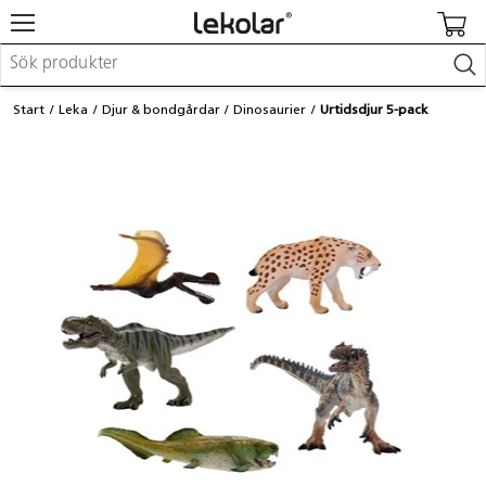
Möbler & inredning
Start
Leka
Djur & bondgårdar
Dinosaurier
Urtidsdjur 5-pack
Lekplatsutrustning & utemiljö
Skapa
Leka
Lära
Barnvagnar & småbarnsartiklar
Skolförbrukning & kontorsmaterial
Logga in / Registrera dig
Hitta din säljare
Kontakta Lekolar