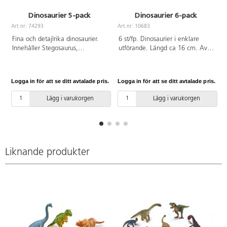
Dinosaurier 5-pack
Dinosaurier 6-pack
Art.nr: 74293
Art.nr: 10683
A
Fina och detajlrika dinosaurier.
6 st/fp. Dinosaurier i enklare
Innehåller Stegosaurus,
utförande. Längd ca 16 cm. Av
Tyrannosaurus rex, Triceratops,
ftalatfri PVC. Från 3 år.
Brachiosaurus och Velociraptor.
Av ftalatfri PVC. Från 3 år.
Logga in för att se ditt avtalade pris.
Logga in för att se ditt avtalade pris.
L
Lägg i varukorgen
Lägg i varukorgen
Liknande produkter