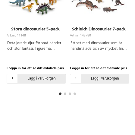
Stora dinosaurier 5-pack
Schleich Dinosaurier 7-pack
Art.nr: 11148
Art.nr: 148780
A
Detaljerade djur för små händer
Ett set med dinosaurier som är
och stor fantasi. Figurerna
handmålade och av mycket fin
inbjuder till fantasifull lek och är
kvalitet. Innehållet kan variera,
perfekta för ordförrådets
men antalet figurer är samma.
utveckling. Aktivitetsguide med
En av de största figurerna mäter
Logga in för att se ditt avtalade pris.
Logga in för att se ditt avtalade pris.
L
bl.a. fakta om varje djur
29x18,5 cm, en av de minsta
medföljer. Torkas lätt av med
mäter 14x10,6 cm. Av ftalatfri
Lägg i varukorgen
Lägg i varukorgen
fuktig trasa. Mått på största
PVC. Från 3 år.
djuret är 27x17 cm. Av PVC, fri
från ftalater. Från 3 år.