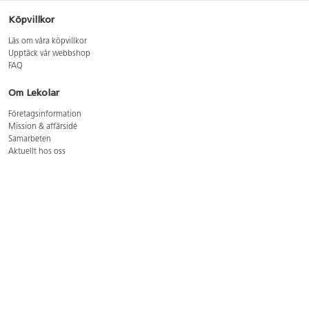
Köpvillkor
Läs om våra köpvillkor
Upptäck vår webbshop
FAQ
Om Lekolar
Företagsinformation
Mission & affärsidé
Samarbeten
Aktuellt hos oss
GDPR
Cookie Policy
Whistleblowing
Lediga jobb
Bruttoprislista lära, skapa, leka 2026-5
Bruttoprislista möbler 2026-3
Bruttoprislista lekplatsutrustning och utemiljö 2026-3
Kontakt
Öppettider kundtjänst: mån-tors 8-17, fre 8-16
Kundtjänst: 0479-19900