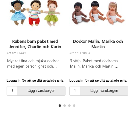
Rubens barn paket med
Dockor Malin, Marika och
Jennifer, Charlie och Karin
Martin
Art.nr: 17449
Art.nr: 120854
A
Mycket fina och mjuka dockor
3 st/fp. Paket med dockorna
med egen personlighet och
Malin, Marika och Martin.
avtagbara kläder. Blandade
Verklighetstrogna dockor med
färger. Dockor av polyester,
hård kropp. Längd 38 cm. Av
Logga in för att se ditt avtalade pris.
Logga in för att se ditt avtalade pris.
L
stoppning av återvunnen
PVC, utan förbjudna ftalater.
polyester. PVC-fri. Från 0 år.
Från 3 år.
Lägg i varukorgen
Lägg i varukorgen