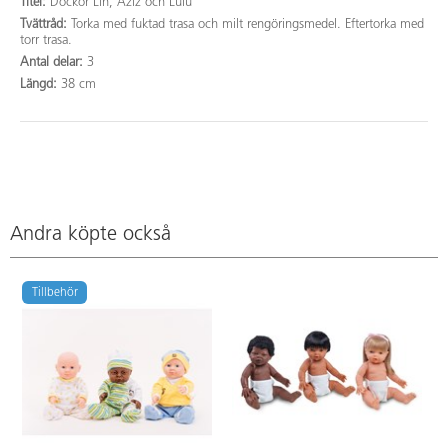
Titel:
Dockor Lin, Aziz och Lulu
Tvättråd:
Torka med fuktad trasa och milt rengöringsmedel. Eftertorka med
torr trasa.
Antal delar:
3
Längd:
38 cm
Andra köpte också
Tillbehör