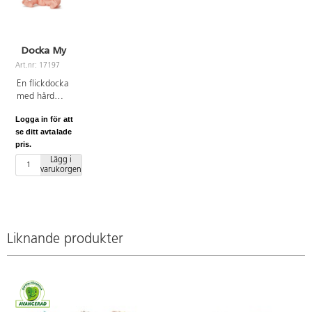
Docka My
Art.nr: 17197
En flickdocka
med hård
kropp och
Logga in för att
rörliga armar
se ditt avtalade
och ben.
pris.
Verklighetstrogna
hudveck.
Lägg i
varukorgen
Längd 40 cm.
Av PVC, fri
från ftalater.
Från 3 år.
Liknande produkter