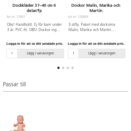
Dockkläder 37–40 cm 6
Dockor Malin, Marika och
delar/fp
Martin
A
Art.nr: 17001
Art.nr: 120854
Obs! Handtvätt. Ej för barn under
3 st/fp. Paket med dockorna
3 år. PVC-fri. OBS! Dockor ingår
Malin, Marika och Martin.
ej.
Verklighetstrogna dockor med
hård kropp. Längd 38 cm. Av
Logga in för att se ditt avtalade pris.
Logga in för att se ditt avtalade pris.
L
PVC, utan förbjudna ftalater.
Från 3 år.
Lägg i varukorgen
Lägg i varukorgen
Passar till