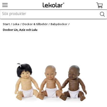
Möbler & inredning
Start
Leka
Dockor & tillbehör
Babydockor
Lekplatsutrustning & utemiljö
Dockor Lin, Aziz och Lulu
Skapa
Leka
Lära
Barnvagnar & småbarnsartiklar
Skolförbrukning & kontorsmaterial
Logga in / Registrera dig
Hitta din säljare
Kontakta Lekolar