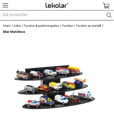
Möbler & inredning
Start
Leka
Fordon & parkeringshus
Fordon
Fordon av metall
Lekplatsutrustning & utemiljö
Bilar Matchbox
Skapa
Leka
Lära
Barnvagnar & småbarnsartiklar
Skolförbrukning & kontorsmaterial
Logga in / Registrera dig
Hitta din säljare
Kontakta Lekolar