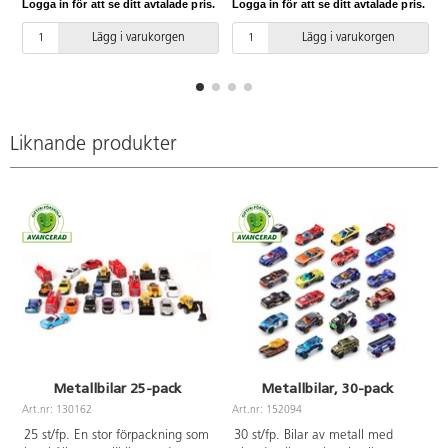
Logga in för att se ditt avtalade pris.
Logga in för att se ditt avtalade pris.
L
arbetsfordon och vanliga bilar.
Blandade modeller, dubbletter
Lägg i varukorgen
Lägg i varukorgen
förekommer. Längd cirka 7 cm.
PVC-fri. Från 3 år.
Liknande produkter
Metallbilar 25-pack
Metallbilar, 30-pack
Art.nr: 130162
Art.nr: 152094
A
25 st/fp. En stor förpackning som
30 st/fp. Bilar av metall med