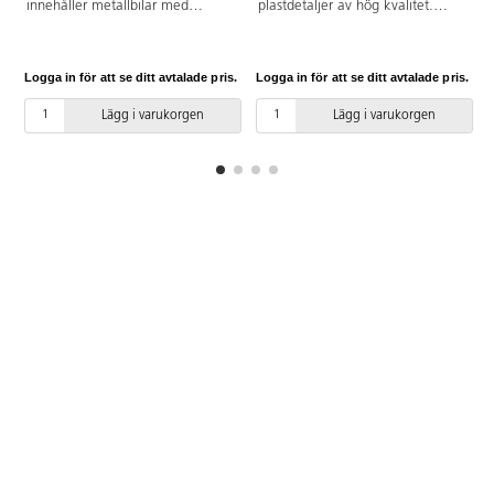
innehåller metallbilar med
plastdetaljer av hög kvalitet.
gummerade däck och
Blandade modeller, dubbletter
plastdetaljer av ABS. Bilsetet
kan förekomma. Längd 7-8 cm.
innehåller räddningsfordon,
Av metall och ABS. PVC-fri. Från
Logga in för att se ditt avtalade pris.
Logga in för att se ditt avtalade pris.
L
arbetsfordon och vanliga bilar.
3 år.
Blandade modeller, dubbletter
Lägg i varukorgen
Lägg i varukorgen
förekommer. Längd cirka 7 cm.
PVC-fri. Från 3 år.