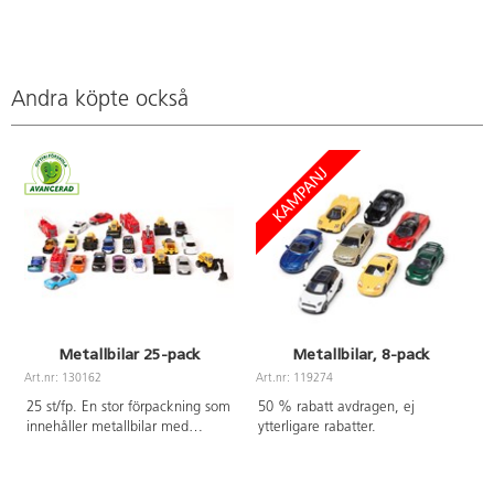
Andra köpte också
Metallbilar 25-pack
Metallbilar, 8-pack
Art.nr: 130162
Art.nr: 119274
A
25 st/fp. En stor förpackning som
50 % rabatt avdragen, ej
innehåller metallbilar med
ytterligare rabatter.
gummerade däck och
plastdetaljer av ABS. Bilsetet
innehåller räddningsfordon,