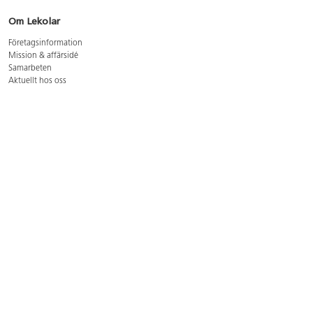
Om Lekolar
Företagsinformation
Mission & affärsidé
Samarbeten
Aktuellt hos oss
GDPR
Cookie Policy
Whistleblowing
Lediga jobb
Bruttoprislista lära, skapa, leka 2026-5
Bruttoprislista möbler 2026-3
Bruttoprislista lekplatsutrustning och utemiljö 2026-3
Kontakt
Öppettider kundtjänst: mån-tors 8-17, fre 8-16
Kundtjänst: 0479-19900
kundtjanst@lekolar.se
Besöksadress: Hallarydsvägen 8, 283 36 Osby
Postadress: Box 170, S-283 23 Osby
Växel: 0479-19800