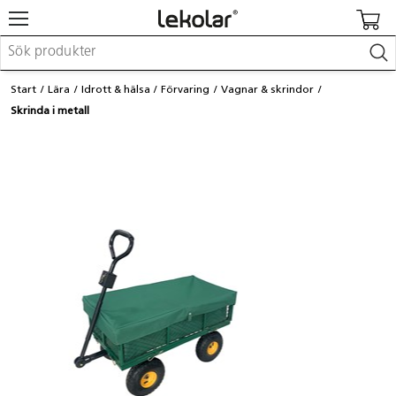
Möbler & inredning
Start
Lära
Idrott & hälsa
Förvaring
Vagnar & skrindor
Lekplatsutrustning & utemiljö
Skrinda i metall
Skapa
Leka
Lära
Barnvagnar & småbarnsartiklar
Skolförbrukning & kontorsmaterial
Logga in / Registrera dig
Hitta din säljare
Kontakta Lekolar