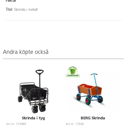
Fakta
Titel:
Skrinda i metall
Andra köpte också
Skrinda i tyg
BERG Skrinda
Art.nr: 123989
Art.nr: 13540
A