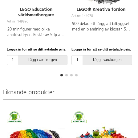
LEGO Education
LEGO® Kreativa fordon
världsmedborgare
Art.nr: 144978
A
Art.nr: 149896
900 delar. Ett färgglatt bilbyggset
20 minifigurer med olika
med en blandning av klossar, 52
ansiktsuttryck. Består av 5 fp av
hjul och delar för oändligt
SPIKE Essentials ersättningspaket
ombyggbara fordon: en polisbil,
2. Från 3 år.
en glassbil, en fyrhjuling, en
Logga in för att se ditt avtalade pris.
Logga in för att se ditt avtalade pris.
L
frontlastare, en lastbil, en kombi,
ett terrängfordon och en
Lägg i varukorgen
Lägg i varukorgen
limousin. Inspiration ingår med
10 fantasifulla idéer för att
kickstarta roliga och fria
bygglekar. Instruktioner finns
även i appen LEGO Builder, där
barn kan zooma in, rotera
Liknande produkter
modeller och följa sina framsteg.
Material: ABS. PVC-fri. Från 5 år.