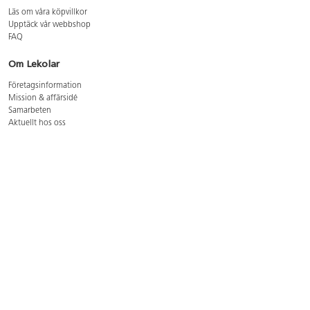
Läs om våra köpvillkor
Upptäck vår webbshop
FAQ
Om Lekolar
Företagsinformation
Mission & affärsidé
Samarbeten
Aktuellt hos oss
GDPR
Cookie Policy
Whistleblowing
Lediga jobb
Bruttoprislista lära, skapa, leka 2026-5
Bruttoprislista möbler 2026-3
Bruttoprislista lekplatsutrustning och utemiljö 2026-3
Kontakt
Öppettider kundtjänst: mån-tors 8-17, fre 8-16
Kundtjänst: 0479-19900
kundtjanst@lekolar.se
Besöksadress: Hallarydsvägen 8, 283 36 Osby