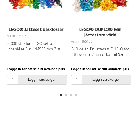
LEGO® Jätteset basklossar
LEGO® DUPLO® Min
jättestora värld
Art.nr: 19007
Art.nr: 165150
A
3 000 st. Stort LEGO-set som
innehåller 3 st 144953 och 3 st
510 delar. En jättesats DUPLO för
122499. Material: ABS. PVC-fri.
att bygga många olika miljöer
Från 4 år.
och modeller. Innehåller olika
färger, figurer och specialdelar.
Logga in för att se ditt avtalade pris.
Logga in för att se ditt avtalade pris.
L
Material: ABS. PVC-fri. Från 18
månader.
Lägg i varukorgen
Lägg i varukorgen