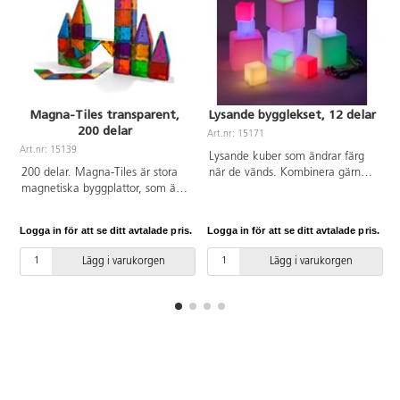
Magna-Tiles transparent,
Lysande bygglekset, 12 delar
200 delar
Art.nr: 15171
A
Art.nr: 15139
Lysande kuber som ändrar färg
200 delar. Magna-Tiles är stora
när de vänds. Kombinera gärna
magnetiska byggplattor, som är
med transparenta klossar, eller
riktigt roliga att bygga med.
byggklossar Glaciär, för att lysa
Stora och små, tre- och
upp en igloo eller ett färgat
Logga in för att se ditt avtalade pris.
Logga in för att se ditt avtalade pris.
L
fyrkantiga transparenta färgade
fönster. Uppladdningsbara med
plattor som drar sig till varandra
USB kabel. Av PP. PVC-fri. Från 0
Lägg i varukorgen
Lägg i varukorgen
när barnen bygger. Innehåller tre
år.
olika trianglar och två olika
kvadratiska former. Av ABS.
PVC-fri. Från 3 år.