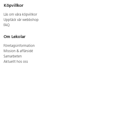
Köpvillkor
Läs om våra köpvillkor
Upptäck vår webbshop
FAQ
Om Lekolar
Företagsinformation
Mission & affärsidé
Samarbeten
Aktuellt hos oss
GDPR
Cookie Policy
Whistleblowing
Lediga jobb
Bruttoprislista lära, skapa, leka 2026-5
Bruttoprislista möbler 2026-3
Bruttoprislista lekplatsutrustning och utemiljö 2026-3
Kontakt
Öppettider kundtjänst: mån-tors 8-17, fre 8-16
Kundtjänst: 0479-19900