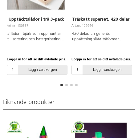
Upptäcktslådor i trä 3-pack
Träskatt superset, 420 delar
Art.nr: 130557
Art.nr: 129944
A
3 lådor i björk som uppmuntrar
420 delar. En generös
till sortering och kategorisering
uppsättning släta träformer
av olika material och skatter som
inspirerade av naturen. Varje
hittas inomhus eller i naturen.
form finns i flera nyanser av 7
Mått: 375x160x63 mm. PVC-fri.
färger. Öva på att räkna, sortera
Logga in för att se ditt avtalade pris.
Logga in för att se ditt avtalade pris.
L
Från 3 år.
och designa mönster eller
använd som ett komplement i
Lägg i varukorgen
Lägg i varukorgen
byggleken. Innehåll: 30 st x 14
olika former (10 i varje
färgnyans). Setet inkluderar en
bomullspåse för enkel förvaring.
Storlek per form: 35-40 mm.
PVC-fri. Från 3 år.
Liknande produkter