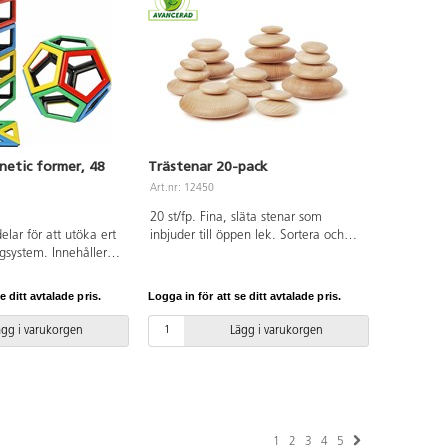
etic former, 48
Trästenar 20-pack
Art.nr: 12450
20 st/fp. Fina, släta stenar som
elar för att utöka ert
inbjuder till öppen lek. Sortera och
system. Innehåller
lägg dem på rad, rulla, eller bygg torn
nglar och pentagoner.
av dem. Setet innehåller 4 storlekar.
n: 6 cm. Tvättråd:
Av trä. PVC-fri. Från 10 månader.
e ditt avtalade pris.
Logga in för att se ditt avtalade pris.
alkoholbaserad
Av ABS. PVC-fri. Från
ägg i varukorgen
Lägg i varukorgen
1
2
3
4
5