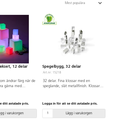
Mest populära
ekset, 12 delar
Spegelbygg, 32 delar
Art.nr: 15218
om ändrar färg när de
32 delar. Fina klossar med en
ra gärna med
speglande, slät metallfinish. Klossarna
ssar, eller byggklossar
har låg vikt och är enkla att greppa.
lysa upp en igloo eller
Använd för att stapla, bygga och
er. Uppladdningsbara
sortera, eller för att diskutera
e ditt avtalade pris.
Logga in för att se ditt avtalade pris.
Av PP. PVC-fri. Från
egenskaper. Uppmuntrar även till
samarbete. Innehåller kuber,
ägg i varukorgen
Lägg i varukorgen
rektanglar och pyramider. För
användning inomhus och med fördel
på mjuka underlag, då vassa föremål