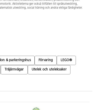
nmotorik. Aktiviteterna ger också tillfällen till språkutveckling,
tematisk utveckling, social träning och andra viktiga färdigheter.
don & parkeringshus
Förvaring
LEGO®
Träjärnvägar
Utelek och uteleksaker