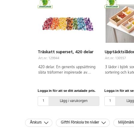
Träskatt superset, 420 delar
Upptäcktslådor
Art.nr: 129944
Art.nr: 130557
420 delar. En generös uppsättning
3 lådor i björk s
släta träformer inspirerade av
sortering och kat
naturen. Varje form finns i flera
olika material oc
nyanser av 7 färger. Öva på att
hittas inomhus el
räkna, sortera och designa
Mått: 375x160x6
Logga in för att se ditt avtalade pris.
Logga in för att se
mönster eller använd som ett
Från 3 år.
komplement i byggleken. Innehåll:
Lägg i varukorgen
Lägg
30 st x 14 olika former (10 i varje
färgnyans). Setet inkluderar en
bomullspåse för enkel förvaring.
Storlek per form: 35-40 mm. PVC-
Årskurs
Giftfri Förskola tre nivåer
Miljömär
fri. Från 3 år.