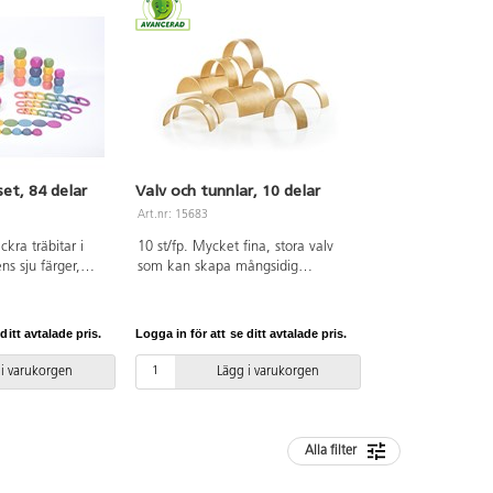
et, 84 delar
Valv och tunnlar, 10 delar
Art.nr: 15683
ckra träbitar i
10 st/fp. Mycket fina, stora valv
ns sju färger,
som kan skapa mångsidig
nish för att visa
arkitektur genom att kombineras
r att skapa
på olika sätt. Av björkplywood.
ner, uppmuntra
Mått: 27x8–27x28 cm. PVC-fri.
ditt avtalade pris.
Logga in för att se ditt avtalade pris.
mågan, räkna och
Från 3 år.
ch lära sig mer om
 i varukorgen
Lägg i varukorgen
 träbitar, 7 i
orlek. Av FSC-
i. Från 10
Alla filter