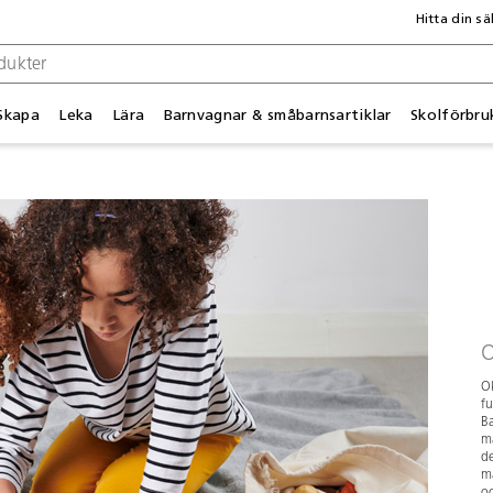
Hitta din sä
Skapa
Leka
Lära
Barnvagnar & småbarnsartiklar
Skolförbru
Ok
f
Ba
ma
de
ma
oc