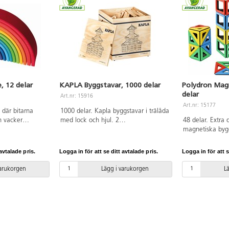
 12 delar
KAPLA Byggstavar, 1000 delar
Polydron Magn
delar
Art.nr: 15916
Art.nr: 15177
ä där bitarna
1000 delar. Kapla byggstavar i trälåda
n vacker
med lock och hjul. 2
48 delar. Extra d
an användas som
byggvägledningar ingår. Räcker till
magnetiska bygg
ar tillsammans
många timmars kreativa
rektanglar, tria
lossar. Yngre
byggkonstruktioner. Av PEFC-märkt
Sida på pentago
avtalade pris.
Logga in för att se ditt avtalade pris.
Logga in för att s
ortera klossarna.
björk. PVC-fri. Från 2 år.
Handtvätt med 
 vattenbaserade
ytdesinfektion. 
varukorgen
Lägg i varukorgen
L
 år.
3 år.