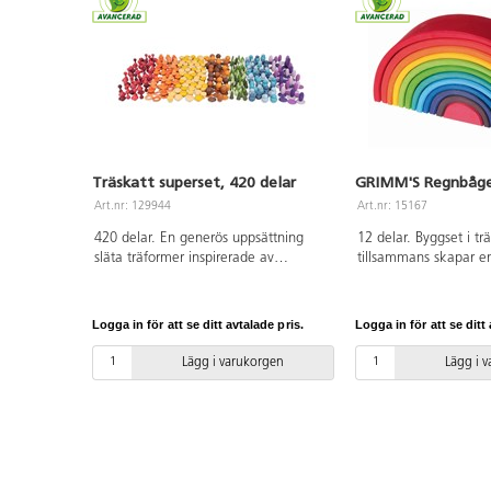
Träskatt superset, 420 delar
GRIMM'S Regnbåge,
Art.nr: 129944
Art.nr: 15167
420 delar. En generös uppsättning
12 delar. Byggset i tr
släta träformer inspirerade av
tillsammans skapar e
naturen. Varje form finns i flera
regnbåge. Bitarna k
nyanser av 7 färger. Öva på att räkna,
t.ex. tunnlar och bro
sortera och designa mönster eller
med andra typer av k
Logga in för att se ditt avtalade pris.
Logga in för att se ditt 
använd som ett komplement i
barn kan stapla och s
byggleken. Innehåll: 30 st x 14 olika
Målade med giftfria,
Lägg i varukorgen
Lägg i 
former (10 i varje färgnyans). Setet
färger. PVC-fri. Från 0
inkluderar en bomullspåse för enkel
förvaring. Storlek per form: 35-
40 mm. PVC-fri. Från 3 år.