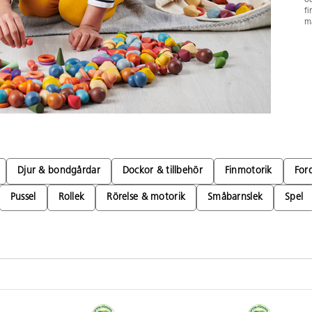
fi
ma
Djur & bondgårdar
Dockor & tillbehör
Finmotorik
For
Pussel
Rollek
Rörelse & motorik
Småbarnslek
Spel