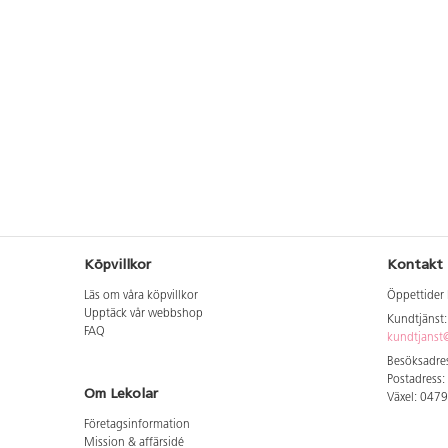
Köpvillkor
Kontakt
Läs om våra köpvillkor
Öppettider 
Upptäck vår webbshop
Kundtjänst
FAQ
kundtjanst@
Besöksadres
Postadress:
Om Lekolar
Växel: 047
Företagsinformation
Mission & affärsidé