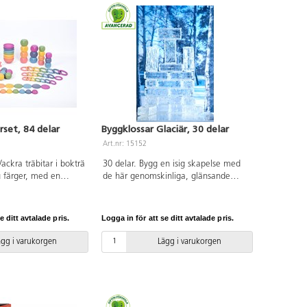
set, 84 delar
Byggklossar Glaciär, 30 delar
Art.nr: 15152
Vackra träbitar i bokträ
30 delar. Bygg en isig skapelse med
u färger, med en
de här genomskinliga, glänsande
r att visa träet.
tegelstenarna. Gestalta ett vintrigt
skapa fantasifyllda
sagoland som du formger och bygger
tra
själv. Prova gärna att bygga med
e ditt avtalade pris.
Logga in för att se ditt avtalade pris.
rmågan, räkna och
klossarna i riktig snö. Har en yta med
och lära sig mer om
en ojämn struktur. Tillverkade av
ägg i varukorgen
Lägg i varukorgen
84 träbitar, 7 i varje
harts. PVC-fri. Från 10 månader.
k. Av FSC-märkt trä.
0 månader.