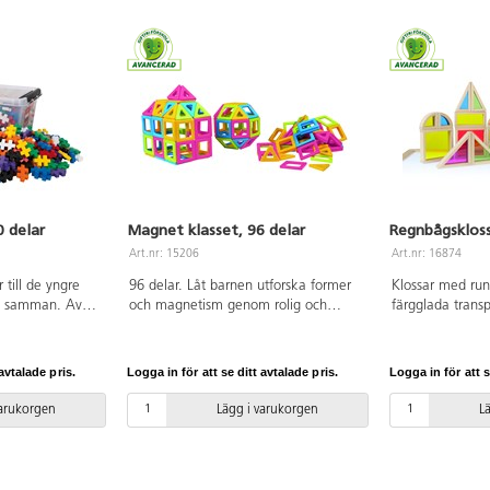
 delar
Magnet klasset, 96 delar
Regnbågskloss
Art.nr: 15206
Art.nr: 16874
 till de yngre
96 delar. Låt barnen utforska former
Klossar med ru
ta samman. Av
och magnetism genom rolig och
färgglada transp
 PVC-fri. Från 1
lärorik bygglek. Setet innehåller 36
Genom att komb
kvadrater och 60 trianglar i 4 olika
olika sätt skapa
färger. Av ABS. PVC-fri. Från 3 år.
och mönster. Kl
avtalade pris.
Logga in för att se ditt avtalade pris.
Logga in för att s
användas för fä
ljusbord. Innehål
varukorgen
Lägg i varukorgen
L
former. FSC-mär
Från 3 år.