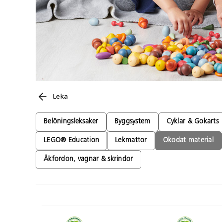
Leka
Belöningsleksaker
Byggsystem
Cyklar & Gokarts
LEGO® Education
Lekmattor
Okodat material
Åkfordon, vagnar & skrindor