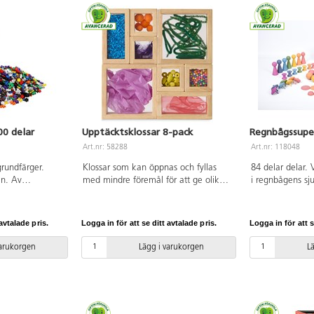
00 delar
Upptäcktsklossar 8-pack
Regnbågssuper
Art.nr: 58288
Art.nr: 118048
grundfärger.
Klossar som kan öppnas och fyllas
84 delar delar. 
an. Av
med mindre föremål för att ge olika
i regnbågens sj
 PVC-fri. Från 3
sensoriska effekter. Klossarna har en
naturlig finish fö
rejäl ram av trä och fönster av
Idealisk för att 
akrylplast. Genom att lossa 2 skruvar
scener, uppmun
avtalade pris.
Logga in för att se ditt avtalade pris.
Logga in för att s
kan man enkelt byta innehåll i
konstruktionsfö
klossen. Mått på största klossen
sortera, stapla 
varukorgen
Lägg i varukorgen
L
14x14 cm. PVC-fri. Från 3 år.
färg. Innehåller 
form och storle
PVC-fri. Från 1