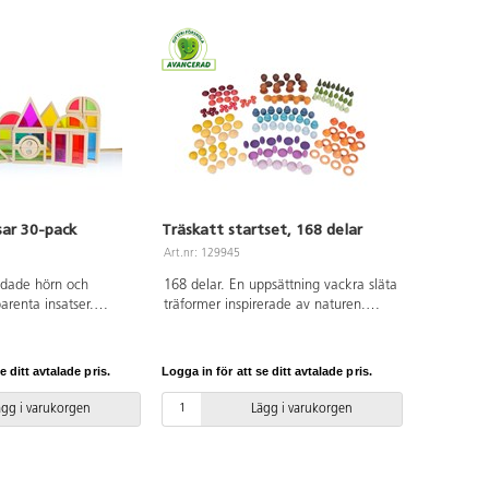
kan repa ytan. Av ABS. PVC-fri. Från
3 år.
ar 30-pack
Träskatt startset, 168 delar
Art.nr: 129945
ndade hörn och
168 delar. En uppsättning vackra släta
arenta insatser.
träformer inspirerade av naturen.
inera klossarna på
Varje form finns i flera nyanser av 7
s förändringar i färger
färger. Öva på att räkna, sortera och
ossarna kan även
designa mönster eller använd som ett
e ditt avtalade pris.
Logga in för att se ditt avtalade pris.
rgblandning på
komplement i byggleken. Innehåll:
ler klossar i olika
12 st x 14 olika former (4 st i varje
ägg i varukorgen
Lägg i varukorgen
kt bokträ. PVC-fri.
färgnyans). Setet inkluderar en
bomullspåse för enkel förvaring.
Storlek per form: 35-40 mm. PVC-fri.
Från 3 år.