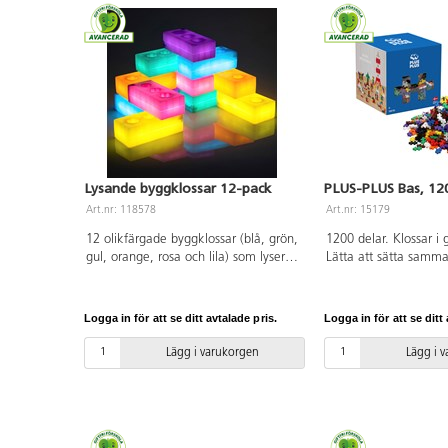
Lysande byggklossar 12-pack
PLUS-PLUS Bas, 12
Art.nr: 118578
Art.nr: 15179
12 olikfärgade byggklossar (blå, grön,
1200 delar. Klossar i 
gul, orange, rosa och lila) som lyser i
Lätta att sätta samm
3 min när man skakar dem. Att
livsmedelsgodkänd PE.
bygga blir ännu mer spännande i
år.
mörker med lysande byggklossar.
Logga in för att se ditt avtalade pris.
Logga in för att se ditt 
USB-kablar för laddning medföljer.
Full laddning tar ca 3-4 h. När de är
Lägg i varukorgen
Lägg i 
fulladdade lyser de i ca 2,5 timmar.
Mått: 21x10x7 cm. Av polystyren.
PVC-fri. Från 10 månader.