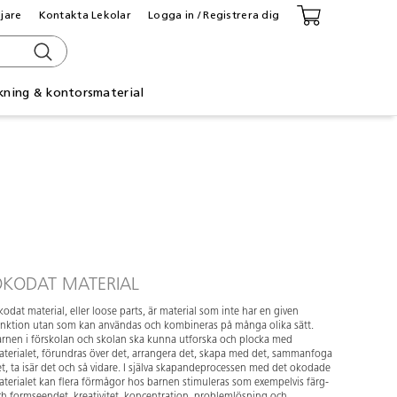
ljare
Kontakta Lekolar
Logga in / Registrera dig
kning & kontorsmaterial
OKODAT MATERIAL
odat material, eller loose parts, är material som inte har en given
unktion utan som kan användas och kombineras på många olika sätt.
rnen i förskolan och skolan ska kunna utforska och plocka med
terialet, förundras över det, arrangera det, skapa med det, sammanfoga
t, ta isär det och så vidare. I själva skapandeprocessen med det okodade
terialet kan flera förmågor hos barnen stimuleras som exempelvis färg-
h formseendet, kreativitet, koncentration, problemlösning och