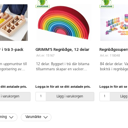
 i trä 3-pack
GRIMM'S Regnbåge, 12 delar
Regnbågssupers
Art.nr: 15167
Art.nr: 118048
om uppmuntrar till
12 delar. Byggset i trä där bitarna
84 delar delar. Va
egorisering av
tillsammans skapar en vacker
bokträ i regnbåge
h skatter som
regnbåge. Bitarna kan användas
med en naturlig fi
ler i naturen.
som t.ex. tunnlar och broar
träet. Idealisk fö
3 mm. PVC-fri.
tillsammans med andra typer av
fantasifyllda sce
 ditt avtalade pris.
Logga in för att se ditt avtalade pris.
Logga in för att se 
klossar. Yngre barn kan stapla och
konstruktionsför
sortera klossarna. Målade med
sortera, stapla o
 i varukorgen
Lägg i varukorgen
Lägg
giftfria, vattenbaserade färger.
färg. Innehåller 84
PVC-fri. Från 0 år.
varje form och st
märkt trä. PVC-fr
månader.
kning
Varumärke