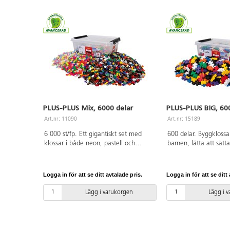
PLUS-PLUS Mix, 6000 delar
PLUS-PLUS BIG, 600
Art.nr: 11090
Art.nr: 15189
6 000 st/fp. Ett gigantiskt set med
600 delar. Byggklossar
klossar i både neon, pastell och
barnen, lätta att sät
basfärger. Klossarna är lätta att sätta
livsmedelsgodkänd PE.
samman och man kan bygga både 2-
år.
och 3-dimensionellt med dem. Mått
Logga in för att se ditt avtalade pris.
Logga in för att se ditt 
på kloss: 20x12x4 mm. Av
livsmedelsgodkänd PE. PVC-fri.
Lägg i varukorgen
Lägg i 
Förvaringsbox ingår. Från 3 år.