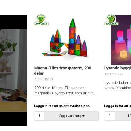
Magna-Tiles transparent, 200
Lysande byggl
delar
Art.nr: 15171
n
Art.nr: 15139
Lysande kuber s
200 delar. Magna-Tiles är stora
vänds. Kombine
magnetiska byggplattor, som är riktigt
transparenta klo
roliga att bygga med. Stora och små,
Glaciär, för att 
tre- och fyrkantiga transparenta
ett färgat fönst
Logga in för att se ditt avtalade pris.
Logga in för att s
färgade plattor som drar sig till
med USB kabel. 
varandra när barnen bygger.
0 år.
Lägg i varukorgen
L
Innehåller tre olika trianglar och två
olika kvadratiska former. Av ABS.
PVC-fri. Från 3 år.