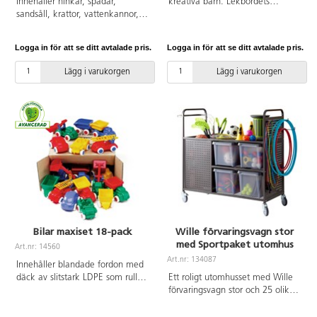
Innehåller hinkar, spadar,
kreativa barn. Lekbordets
sandsåll, krattor, vattenkannor,
användningsområden kan
sandhjul, byggbägare, sand- och
varieras på många olika sätt.
vattenskopor samt sandformar i
Med hjälp av lekmattan med
Logga in för att se ditt avtalade pris.
Logga in för att se ditt avtalade pris.
olika storlekar. Tål minusgrader.
skogsmotiv kan barnen skapa en
Av PP. Svanenmärkt,
värld av material från sin egen
Lägg i varukorgen
Lägg i varukorgen
licensnummer 50950001. PVC-fri.
omvärld, t.ex. grus, pinnar, gräs
Från 2 år.
och löv. Tillsätt några lekdjur och
den kreativa leken är i full gång.
Du kan också fylla hela lekbordet
med sand eller vatten. I setet
ingår lekbord, lekmatta skog och
en ställning av lackerat stål.
Delarna kan också köpas
separat. PVC-fri.
Bilar maxiset 18-pack
Wille förvaringsvagn stor
med Sportpaket utomhus
Art.nr: 14560
Art.nr: 134087
Innehåller blandade fordon med
däck av slitstark LDPE som rullar
Ett roligt utomhusset med Wille
tystare. Av PE. Tål maskindisk.
förvaringsvagn stor och 25 olika
PVC-fri. Från 1 år.
artiklar. Setet innehåller 1
basketboll och 2 olika fotbollar