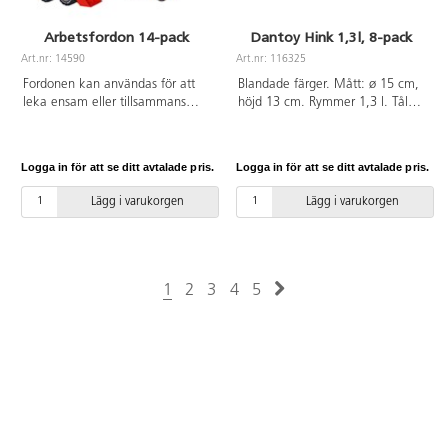
HDPE. PVC-fri. Från 1 år.
Arbetsfordon 14-pack
Dantoy Hink 1,3l, 8-pack
Art.nr: 14590
Art.nr: 116325
Fordonen kan användas för att
Blandade färger. Mått: ø 15 cm,
leka ensam eller tillsammans
höjd 13 cm. Rymmer 1,3 l. Tål
med andra barn. Alla
minusgrader. Passar till sandsåll
arbetsfordon är av starka och
13112 och 13175. Av PP.
klara färger. Med hjälp av de
Svanenmärkta, licensnummer
Logga in för att se ditt avtalade pris.
Logga in för att se ditt avtalade pris.
rörliga delarna såsom tippbart
50950001. PVC-fri. Från 2 år.
lastflak och grävskopor på
Lägg i varukorgen
Lägg i varukorgen
fordonen blir leken mer verklig.
Mått: ca 15–55 cm. Av PE. PVC-
fri. Från 2 år.
1
2
3
4
5