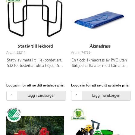
Stativ till lekbord
Åkmadrass
Art.nr: 53211
Art.nr: 74763
Stativ av metall till lekbordet art.
En tjock åkmadrass av PVC utan
53210. Justerbar olika höjder 50,
förbjudna ftalater med kärna av
40,30 och 20 cm. PVC-fri.
kallskum. Med rep och öljetter
framtill. Mått: 100x50x5 cm.
Används under uppsikt av vuxen.
Logga in för att se ditt avtalade pris.
Logga in för att se ditt avtalade pris.
Ej lämplig för barn under 3 år.
Lägg i varukorgen
Lägg i varukorgen