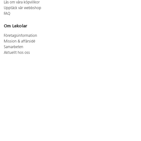
Läs om våra köpvillkor
Upptäck vår webbshop
FAQ
Om Lekolar
Företagsinformation
Mission & affärsidé
Samarbeten
Aktuellt hos oss
GDPR
Cookie Policy
Whistleblowing
Lediga jobb
Bruttoprislista lära, skapa, leka 2026-5
Bruttoprislista möbler 2026-3
Bruttoprislista lekplatsutrustning och utemiljö 2026-3
Kontakt
Öppettider kundtjänst: mån-tors 8-17, fre 8-16
Kundtjänst: 0479-19900
kundtjanst@lekolar.se
Besöksadress: Hallarydsvägen 8, 283 36 Osby