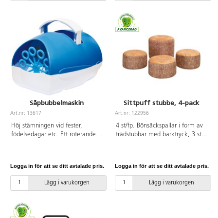
plastflaskor 6 st och 129905
Vattentrattskopa, 6 färger .
124579-12 Förvaringskorg Röd
1 st . Förflytta korgen enkelt med
hjälp av artnr 124580, Vagn till
förvaringskorg.
Såpbubbelmaskin
Sittpuff stubbe, 4-pack
Art.nr: 13617
Art.nr: 122956
Höj stämningen vid fester,
4 st/fp. Bönsäckspallar i form av
födelsedagar etc. Ett roterande
trädstubbar med barktryck, 3 st
hjul i såpbubbelmaskinen tar upp
små och 1 st stor. Utformade för
vätskan och fördelar bubblorna
att användas i ett
jämnt i hela rummet. Enkel att
klassrumsområde utomhus men
Logga in för att se ditt avtalade pris.
Logga in för att se ditt avtalade pris.
använda: fyll bara på
inte lämpliga att lämna ute över
såpbubbelvätska och anslut
natten. Stapelbara för enkel
Lägg i varukorgen
Lägg i varukorgen
maskinen till strömuttaget.
förvaring. Vattentäta och lätta att
Sladdlängd 180 cm. Kan även
rengöra med fuktig trasa. Mått:
användas med batteri 2xLR14/C,
liten H20 cm, ø 38 cm, stor
ingår ej.
H35 cm, ø 45 cm.