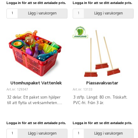
Logga in för att se ditt avtalade pris.
Logga in för att se ditt avtalade pris.
stl. 4, 8 bandyklubbor i två olika
färger, 3 vita bandybollar och en
Lägg i varukorgen
Lägg i varukorgen
förpackning med 6 lite större
innebandybollar, 2 hopprep, 4
rockringar i 2 olika storlekar, ett
set med 10 sifferkoner samt 2
tennisracketar med 3 bollar. 4
smidiga vattentäta
förvaringslådor samt 3 krokar
medföljer.
Utomhuspaket Vattenlek
Piassavakvastar
Art.nr: 129347
Art.nr: 13133
32 delar. Ett paket som hjälper
3 st/fp. Längd: 80 cm. Träskaft.
till att flytta ut verksamheten.
PVC-fri. Från 3 år.
Framtaget tillsammans med en
pedagog. Innehåller: 13618
Sand- och vattenlek 4 st, 13602
Logga in för att se ditt avtalade pris.
Logga in för att se ditt avtalade pris.
Fontänskålar 3 st, 13620 Färgade
bägare 6 st, 13621 Färgade
Lägg i varukorgen
Lägg i varukorgen
hinkar 6 st, 13125 Magiska