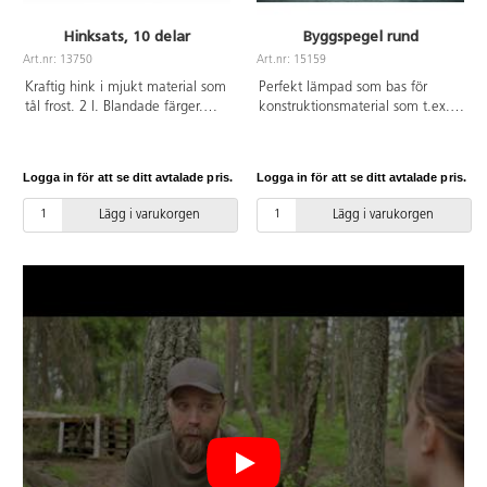
Hinksats, 10 delar
Byggspegel rund
Art.nr: 13750
Art.nr: 15159
Kraftig hink i mjukt material som
Perfekt lämpad som bas för
tål frost. 2 l. Blandade färger.
konstruktionsmaterial som t.ex.
Mått: ø 16 cm, höjd 16,5 cm.
byggklossarna Lyxo och Skatter.
PVC-fri. Av PP.
Genom att använda en spegel
vid byggandet får man nya
Logga in för att se ditt avtalade pris.
Logga in för att se ditt avtalade pris.
perspektiv. Strukturerna kan då
även betraktas inifrån. Av
Lägg i varukorgen
Lägg i varukorgen
plywood, 1,6 cm tjock, spegeln
är försedd med säkerhetsfilm på
baksidan. Mått: ø 50 cm, 3,5 cm
hög. Från 3 år.