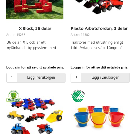
X Block, 36 delar
Plasto Arbetsfordon, 3 delar
Art.nr: 15236
Art.nr: 14502
36 delar. X Block är ett
Traktorer med utrustning enligt
nytänkande byggsystem med
bild. Avtagbara släp. Längd på
stora och mångsidiga lekbackar.
traktor med släp 60 cm. Längd
Man kan bygga stort och i princip
på traktor med skopa 48 cm. Av
vad som helst, t.ex. cykelbanor,
livsmedelsgodkänd PE. PVC-fri.
Logga in för att se ditt avtalade pris.
Logga in för att se ditt avtalade pris.
labyrinter, lekhus och sittbänkar.
Från 2 år.
Utvecklar kreativitet,
Lägg i varukorgen
Lägg i varukorgen
problemlösning och förmågan att
samarbeta. Mycket hållbara.
Detta set innehåller 20 stora
klossar, 8 byggplattor och 8
fixeringsbitar. Klossarna
uppmuntrar till att bygga på
höjden, men barn bör inte klättra
högre än max 3 backar (ca
70 cm). Frosttålig. Svanenmärkt,
licensnummer 5095 0006. Av