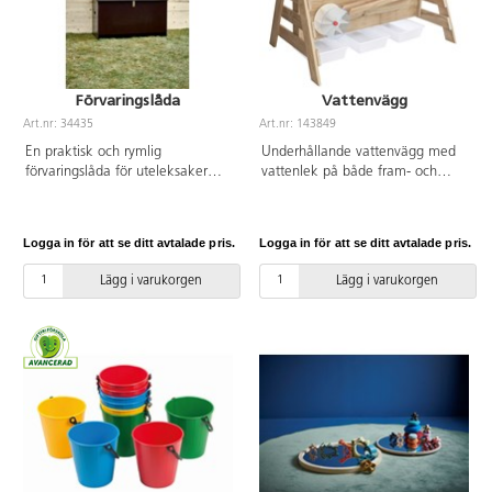
Förvaringslåda
Vattenvägg
Art.nr: 34435
Art.nr: 143849
En praktisk och rymlig
Underhållande vattenvägg med
förvaringslåda för uteleksaker
vattenlek på både fram- och
som hinkar, spadar m.m. Som
baksida. Tillverkad i
extra säkerhet låser man fast
träskyddsbehandlad furu. Mått:
locket i uppfällt läge med samma
133x80x108,5 cm. PVC-fri. Från
Logga in för att se ditt avtalade pris.
Logga in för att se ditt avtalade pris.
hänglås (ingår ej) som låser i
3 år. Ämnad för utomhusbruk.
stängt läge. Öppnas och stängs
Lägg i varukorgen
Lägg i varukorgen
av vuxna. Tillverkad av
underhållsfri väderbeständig
formplywood.